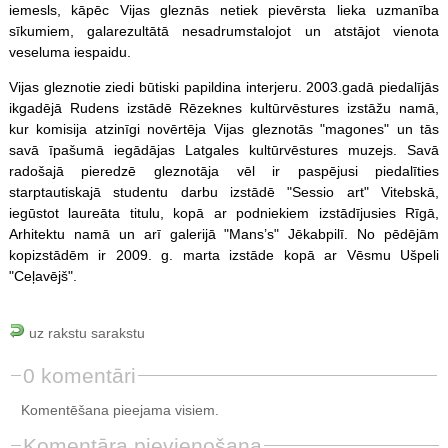
iemesls, kāpēc Vijas gleznās netiek pievērsta lieka uzmanība
sīkumiem, galarezultātā nesadrumstalojot un atstājot vienota
veseluma iespaidu.
Vijas gleznotie ziedi būtiski papildina interjeru. 2003.gadā piedalījās
ikgadējā Rudens izstādē Rēzeknes kultūrvēstures izstāžu namā,
kur komisija atzinīgi novērtēja Vijas gleznotās "magones" un tās
savā īpašumā iegādājas Latgales kultūrvēstures muzejs. Savā
radošajā pieredzē gleznotāja vēl ir paspējusi piedalīties
starptautiskajā studentu darbu izstādē "Sessio art" Vitebskā,
iegūstot laureāta titulu, kopā ar podniekiem izstādījusies Rīgā,
Arhitektu namā un arī galerijā "Mans’s" Jēkabpilī. No pēdējām
kopizstādēm ir 2009. g. marta izstāde kopā ar Vēsmu Ušpeli
"Ceļavējš".
uz rakstu sarakstu
0 komentāri
Komentēšana pieejama visiem.
Komentāra pievienošana