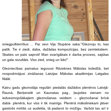
sniegpulktenīšus ... Par sevi Vija Stupāne saka:"Gleznoju to, kas
patīk. Tie ir ziedi, daba, dažādas kompozīcijas, bez zemtekstiem.
Skaties un pats saproti! Man svarīgākais ir darba process, sajūtas
un gala rezultāts. Viss zied, snieg un lido!".
Glezniecības pamatus ieguvusi Rēzeknes Mākslas koledžā, bet
nospodrinājusi zināšanas Latvijas Mākslas akadēmijas Latgales
filiālē.
Katru gadu gleznotāja regulāri piedalās dažādos plenēros Latvijā-
Raunā, Berķenelē un Kaunatas pag., ļaujoties vienam no
iedvesmojošākajiem gleznošanas veidiem – gleznošanai brīvā
dabā- plenērā, kur viss ir tik mainīgs. Plenērā māksliniekam jātver
gaistošs mirklis uz audekla, tā padarot to mūžīgu. Varbūt tas arī ir