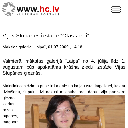
Vijas Stupānes izstāde "Otas ziedi"
Mākslas galerija „Laipa”, 01.07.2009., 14:18
Valmierā, mākslas galerijā "Laipa" no 4. jūlija līdz 1.
augustam būs apskatāma krāšņa ziedu izstāde Vijas
Stupānes gleznās.
Mākslinieces dzimtā puse ir Latgale un kā jau īstai latgalietei, līdz ar
dzimšanu, šūpulī līdzi nākusi mīlestība pret dabu. Vija pārsvarā
glezno
ziedus:
rozes,
pīpenes,
magones,