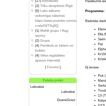
(17)
Autoskolas
Pasākumā iee
(2)
Triku skrejriteņis Rīgā
(5)
Labs sākums
Programma:
veiksmīgai nākotnei.
https://www.youtube.com/watch?
Radošās darbn
v=elyG6T9uj9Q
Elem
(1)
Meklē grupu / Ищу
Ella 
группу
Saim
(2)
Grupa
Pal
(4)
Peintbols ar lokiem un
Elpha
bultām
Kr15
(4)
Vēlos iegādāties
Krist
apavus internetā
[
Forums
]
Dj terase:
Puk (
Man@
Padalies priekā
Sarka
Labvakar
Troub
Labvakar
13 (T
DuaneGract
Katy
GTS /