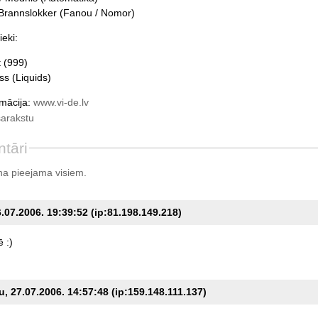
Brannslokker (Fanou / Nomor)
eki:
t (999)
ss (Liquids)
rmācija:
www.vi-de.lv
sarakstu
tāri
a pieejama visiem.
.07.2006. 19:39:52 (ip:81.198.149.218)
ē
:)
, 27.07.2006. 14:57:48 (ip:159.148.111.137)