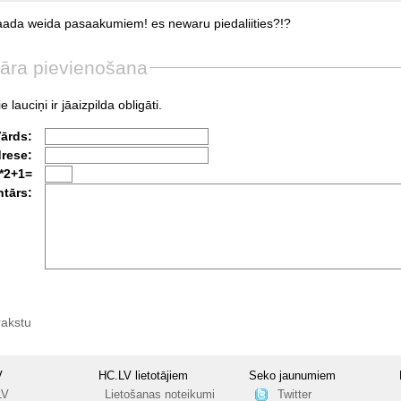
aada
weida
pasaakumiem!
es
newaru
piedaliities?!?
āra pievienošana
e lauciņi ir jāaizpilda obligāti.
Vārds:
drese:
*2+1=
tārs:
rakstu
V
HC.LV lietotājiem
Seko jaunumiem
LV
Lietošanas noteikumi
Twitter