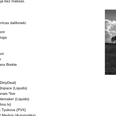
ja bez maksas.
īcas dalībnieki:
ent
Buga
nt
h
ians Brekte
DirtyDeal)
space (Liquids)
nais *live
lemaker (Liquids)
hno.lv)
a Tyukova (PVX)
 Mednis (Automatika)