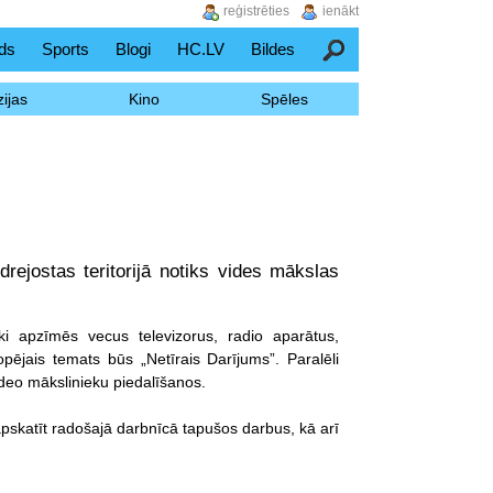
reģistrēties
ienākt
ds
Sports
Blogi
HC.LV
Bildes
Meklēšana
ijas
Kino
Spēles
rejostas teritorijā notiks vides mākslas
ki apzīmēs vecus televizorus, radio aparātus,
opējais temats būs „Netīrais Darījums”. Paralēli
ideo mākslinieku piedalīšanos.
apskatīt radošajā darbnīcā tapušos darbus, kā arī