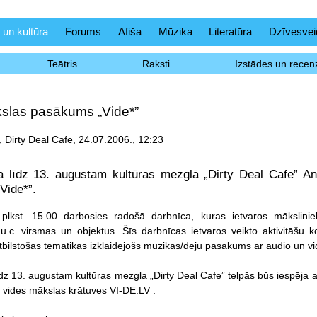
 un kultūra
Forums
Afiša
Mūzika
Literatūra
Dzīvesvei
Teātris
Raksti
Izstādes un recenz
slas pasākums „Vide*”
, Dirty Deal Cafe, 24.07.2006., 12:23
ja līdz 13. augustam kultūras mezglā „Dirty Deal Cafe” And
Vide*”.
o plkst. 15.00 darbosies radošā darbnīca, kuras ietvaros mākslinie
u.c. virsmas un objektus. Šīs darbnīcas ietvaros veikto aktivitāšu k
atbilstošas tematikas izklaidējošs mūzikas/deju pasākums ar audio un v
līdz 13. augustam kultūras mezgla „Dirty Deal Cafe” telpās būs iespēja 
o vides mākslas krātuves VI-DE.LV .