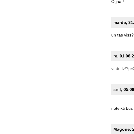
O,jaa!!
marde, 31.
un
tas
viss?
re, 01.08.
vi-de.lv/?p
snif
, 05.0
noteikti
bus
Magone, 22