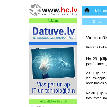
Sākumlapa
Izklaide
Reklāma
Ziņas
Vides māk
Kristaps Puķe
No 29. jūli
pasākums „
29. jūlijā n
ledusskapjus 
norisināsies 
No 30. jūlija 
foto izstādi n
Aktualitātes forumā