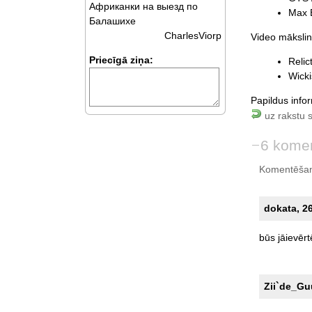
Африканки на выезд по
Max 
Балашихе
CharlesViorp
Video mākslini
Priecīgā ziņa:
Relic
Wicki
Papildus info
uz rakstu 
6 komen
Komentēšan
dokata, 26
būs
jāievērt
Zii`de_Guu