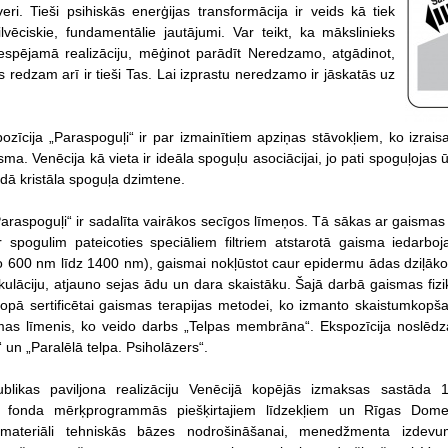
veri. Tieši psihiskās enerģijas transformācija ir veids kā tiek
cilvēciskie, fundamentālie jautājumi. Var teikt, ka mākslinieks
espējamā realizāciju, mēģinot parādīt Neredzamo, atgādinot,
 redzam arī ir tieši Tas. Lai izprastu neredzamo ir jāskatās uz
zīcija „Paraspoguļi“ ir par izmainītiem apziņas stāvokļiem, ko izrai
sma. Venēcija kā vieta ir ideāla spoguļu asociācijai, jo pati spoguļojas
udā kristāla spoguļa dzimtene.
Paraspoguļi“ ir sadalīta vairākos secīgos līmeņos. Tā sākas ar gaismas
r spogulim pateicoties speciāliem filtriem atstarotā gaisma iedarbo
 600 nm līdz 1400 nm), gaismai nokļūstot caur epidermu ādas dziļākos
ulāciju, atjauno sejas ādu un dara skaistāku. Šajā darbā gaismas fizikā
Eiropā sertificētai gaismas terapijas metodei, ko izmanto skaistumkop
rmas līmenis, ko veido darbs „Telpas membrāna“. Ekspozīcija noslēdz
un „Paralēlā telpa. Psiholāzers“.
ublikas paviljona realizāciju Venēcijā kopējās izmaksas sastāda
la fonda mērķprogrammās piešķirtajiem līdzekļiem un Rīgas Domes
materiāli tehniskās bāzes nodrošināšanai, menedžmenta izdevum