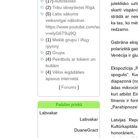
(17)
Autoskolas
juteklisko uzt
(2)
Triku skrejriteņis Rīgā
skarti vispār
(5)
Labs sākums
strādā ar nei
veiksmīgai nākotnei.
ka tas, ko mēs
https://www.youtube.com/watch?
redzamo.
v=elyG6T9uj9Q
(1)
Meklē grupu / Ищу
Gabrāna ekspo
группу
polarizētā gai
(2)
Grupa
Venēcija ir gl
(4)
Peintbols ar lokiem un
bultām
Ekspozīcija „
(4)
Vēlos iegādāties
spogulis“. Ku
apavus internetā
diapazonā (no
[
Forums
]
ādas mikrocirk
kuri atbilst 
līmenis ir fo
Padalies priekā
„Parahipnoze“ 
Labvakar
Labvakar
Latvijas Rep
Kultūrkapitā
DuaneGract
honorāriem, 