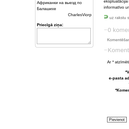
ekspluatācij
Африканки на выезд по
informatīvo un
Балашихе
CharlesViorp
uz rakstu 
Priecīgā ziņa:
0 komen
Komentēšan
Koment
Ar * atzīmēti
*
e-pasta a
*Komen