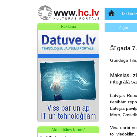
Sākumlapa
Izklaide
Reklāma
Ziņas
Šī gada 7.
Gundega Tihi,
Mākslas, zi
integrālā s
Latvijas Repu
tiesībām repr
Latvijas pavi
Moro, Castell
Viņa darbi no
Aktualitātes forumā
to viedoklim