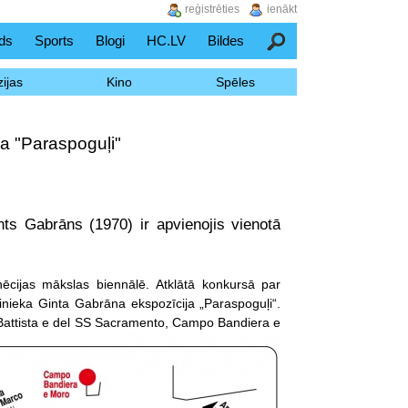
reģistrēties
ienākt
ds
Sports
Blogi
HC.LV
Bildes
Meklēšana
ijas
Kino
Spēles
ja "Paraspoguļi"
ts Gabrāns (1970) ir apvienojis vienotā
enēcijas mākslas biennālē. Atklātā konkursā par
linieka Ginta Gabrāna ekspozīcija „Paraspoguļi“.
i Battista e del SS Sacramento, Campo Bandiera e