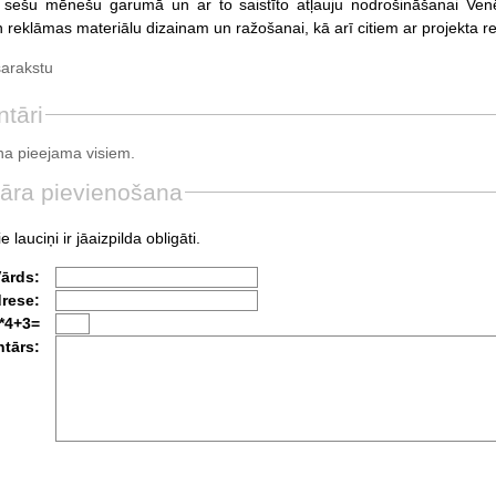
ai sešu mēnešu garumā un ar to saistīto atļauju nodrošināšanai Ven
 reklāmas materiālu dizainam un ražošanai, kā arī citiem ar projekta re
sarakstu
tāri
a pieejama visiem.
āra pievienošana
e lauciņi ir jāaizpilda obligāti.
Vārds:
drese:
*4+3=
tārs: