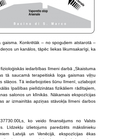
sa gaisma. Konkrētāk – no spoguļiem atstarotā –
 ūdeņos un kanālos, tāpēc liekas likumsakarīgi, ka
 fizioloģiskās iedarbības līmeni darbā „Skaistuma
jas tā saucamā terapeitiskā loga gaismas viļņu
 slāņos. Tā iedarbojoties šūnu līmenī, uzlabojot
lās īpašības pielīdzinātas fizikāliem rādītajiem,
šanas salonos un klīnikās. Nākamais ekspozīcijas
as ar izmainītās apziņas stāvokļa līmeni darbos
 137730.00Ls, ko veido finansējums no Valsts
. Līdzekļu izlietojums paredzēts mākslinieku
iem Latvijā un Venēcijā, ekspozīcijas ēkas