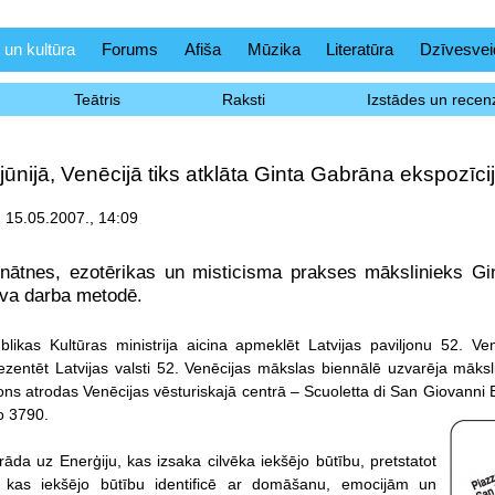
 un kultūra
Forums
Afiša
Mūzika
Literatūra
Dzīvesvei
Teātris
Raksti
Izstādes un recenz
jūnijā, Venēcijā tiks atklāta Ginta Gabrāna ekspozīci
 15.05.2007., 14:09
nātnes, ezotērikas un misticisma prakses mākslinieks Gin
ava darba metodē.
blikas Kultūras ministrija aicina apmeklēt Latvijas paviljonu 52. V
ezentēt Latvijas valsti 52. Venēcijas mākslas biennālē uzvarēja māks
ljons atrodas Venēcijas vēsturiskajā centrā – Scuoletta di San Giovann
o 3790.
rāda uz Enerģiju, kas izsaka cilvēka iekšējo būtību, pretstatot
, kas iekšējo būtību identificē ar domāšanu, emocijām un