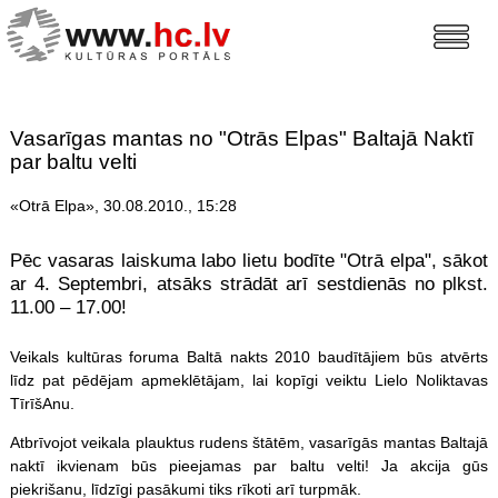
Vasarīgas mantas no "Otrās Elpas" Baltajā Naktī
par baltu velti
«Otrā Elpa», 30.08.2010., 15:28
Pēc vasaras laiskuma labo lietu bodīte "Otrā elpa", sākot
ar 4. Septembri, atsāks strādāt arī sestdienās no plkst.
11.00 – 17.00!
Veikals kultūras foruma Baltā nakts 2010 baudītājiem būs atvērts
līdz pat pēdējam apmeklētājam, lai kopīgi veiktu Lielo Noliktavas
TīrīšAnu.
Atbrīvojot veikala plauktus rudens štātēm, vasarīgās mantas Baltajā
naktī ikvienam būs pieejamas par baltu velti! Ja akcija gūs
piekrišanu, līdzīgi pasākumi tiks rīkoti arī turpmāk.