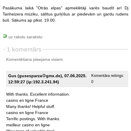
Pasākuma laikā "Otrās elpas" apmeklētāji varēs baudīt arī Dj
Tanheizera mūziku, sālītus gurķīšus ar piedevām un gardu rudens
boli. Sākums ap plkst. 19.00.
uz rakstu sarakstu
1 komentārs
Komentēšana pieejama visiem.
Gus (gusesparza
gmx.de), 07.06.2025.
Komentāra reitings:
12:59:27 (ip:192.3.241.94)
0
With
thanks.
Excellent
information.
casino
en
ligne
France
Many
thanks!
Helpful
stuff.
casino
en
ligne
France
Terrific
postings.
With
thanks.
meilleur
casino
en
ligne
Wow
tons
of
valuable
tips!