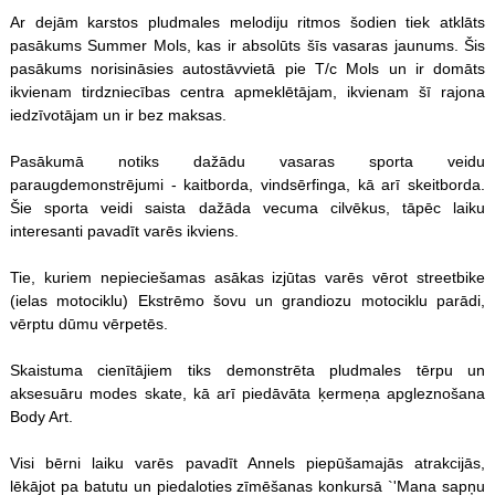
Ar dejām karstos pludmales melodiju ritmos šodien tiek atklāts
pasākums Summer Mols, kas ir absolūts šīs vasaras jaunums. Šis
pasākums norisināsies autostāvvietā pie T/c Mols un ir domāts
ikvienam tirdzniecības centra apmeklētājam, ikvienam šī rajona
iedzīvotājam un ir bez maksas.
Pasākumā notiks dažādu vasaras sporta veidu
paraugdemonstrējumi - kaitborda, vindsērfinga, kā arī skeitborda.
Šie sporta veidi saista dažāda vecuma cilvēkus, tāpēc laiku
interesanti pavadīt varēs ikviens.
Tie, kuriem nepieciešamas asākas izjūtas varēs vērot streetbike
(ielas motociklu) Ekstrēmo šovu un grandiozu motociklu parādi,
vērptu dūmu vērpetēs.
Skaistuma cienītājiem tiks demonstrēta pludmales tērpu un
aksesuāru modes skate, kā arī piedāvāta ķermeņa apgleznošana
Body Art.
Visi bērni laiku varēs pavadīt Annels piepūšamajās atrakcijās,
lēkājot pa batutu un piedaloties zīmēšanas konkursā `'Mana sapņu