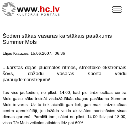
Šodien sākas vasaras karstākais pasākums
Summer Mols
Elijas Krauzes, 15.06.2007., 06:36
...karstas dejas pludmales ritmos, streetbike ekstrēmais
šovs, dažādu vasaras sporta veidu
paraugdemonstrējumi!
Tas viss jaušodien, no plkst. 14:00, kad pie tirdzniecības centra
Mols gaisu sāks tricināt visdažādākās skaņas pasākuma Summer
Mols ietvaros. Uz to tiek aicināti gan lieli, gan mazi tirdzniecības
centra apmeklētāji, jo dažāda veida aktivitātes norisināsies visas
dienas garumā. Paralēli tam, sākot no plkst. 14:00 līdz pat 18:00,
visos T/c Mols veikalos atlaides līdz pat 60%.