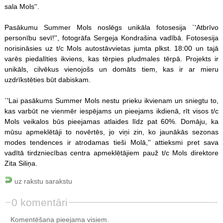
sala Mols''.
Pasākumu Summer Mols noslēgs unikāla fotosesija `'Atbrīvo
personību sevī!'', fotogrāfa Sergeja Kondrašina vadībā. Fotosesija
norisināsies uz t/c Mols autostāvvietas jumta plkst. 18:00 un tajā
varēs piedalīties ikviens, kas tērpies pludmales tērpā. Projekts ir
unikāls, cilvēkus vienojošs un domāts tiem, kas ir ar mieru
uzdrīkstēties būt dabiskam.
`'Lai pasākums Summer Mols nestu prieku ikvienam un sniegtu to,
kas varbūt ne vienmēr iespējams un pieejams ikdienā, rīt visos t/c
Mols veikalos būs pieejamas atlaides līdz pat 60%. Domāju, ka
mūsu apmeklētāji to novērtēs, jo viņi zin, ko jaunākās sezonas
modes tendences ir atrodamas tieši Molā,'' attieksmi pret sava
vadītā tirdzniecības centra apmeklētājiem pauž t/c Mols direktore
Zita Siliņa.
uz rakstu sarakstu
0 komentāri
Komentēšana pieejama visiem.