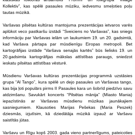
Kollektiv”, kas spēlē pasaules mūziku, iedvesmu smeļoties poļu
tautas mūzikā.
Varšavas pilsētas kultūras mantojuma prezentācijas ietvaros varēs
aplūkot veco pastkaršu izstādi “Sveiciens no Varšavas”, kas sniegs
informāciju par Varšavas ielām un laukumiem 19. un 20. gadsimtā,
kad Varšava pārtapa par mūsdienīgu Eiropas metropoli. Bet
kartogrāfijas izstāde “Varšava senajās kartēs” būs lielisks 19. un
20.gadsimta kartogrāfijas mākslas attīstības paraugs, sniedzot
ieskatu pilsētas attīstības vēsturē.
Mūsdienu Varšavas kultūras prezentācijas programmā uzstāsies
grupa “Al Tango”, kura spēlē un dejo pasaules un Varšavas tango,
kas bija ļoti populārs pirms II Pasaules kara un šobrīd piedzīvo savu
atdzimšanu. Savukārt koncerts “Pilsētas mānija” (Miasto Mania)
iepazīstinās ar Varšavas mūsdienu mūzikas jaunākajiem
sasniegumiem. Klausoties Marijas Pešekas (Maria Peszek)
dziesmās, izjutīsim, kā dziedātāja mūzikā izpauž ar Varšavu
saistītās jūtas.
Varšavu un Rīgu kopš 2003. gada vieno partnerlīgums, pateicoties