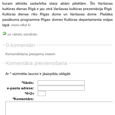
kuram attīstās sadarbība starp abām pilsētām. Šīs Varšavas
kultūras dienas Rīgā ir jau otrā Varšavas kultūras prezentācija Rīgā.
Kultūras dienas rīko Rīgas dome un Varšavas dome. Plašāka
pasākuma programma Rīgas domes Kultūras departamenta mājas
lapā:
www.rdkd.lv
uz rakstu sarakstu
0 komentāri
Komentēšana pieejama visiem.
Komentāra pievienošana
Ar * atzīmētie lauciņi ir jāaizpilda obligāti.
*Vārds:
e-pasta adrese:
*4+2=
*Komentārs: