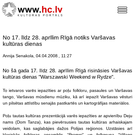
No 17. līdz 28. aprīlim Rīgā notiks Varšavas
kultūras dienas
Annija Senakola, 04.04.2008., 11:27
No šā gada 17. līdz 28. aprīlim Rīgā risināsies Varšavas
kultūras dienas "Warszawski Weekend w Rydze".
To ietvaros varēs iepazīties ar poļu folkloru, pasaules un Varšavas
tango, Varšavas mūsdienu mūziku, kā arī iepazīt Varšavas vēsturi
un pilsētas attīstību senajās pastkartēs un kartogrāfijas materiālos.
Poļu tautas kultūras prezentācijā varēs iepazīties ar apvienību Deju
nams (Dom Tanza), kas pievērsusies tautas kultūras arhaiskajam
veidolam, kas saglabājies dažos Polijas reģionos. Uzstāsies arī
klasiskās folkloras ansamblis “Promni” un folkgrupa “Village