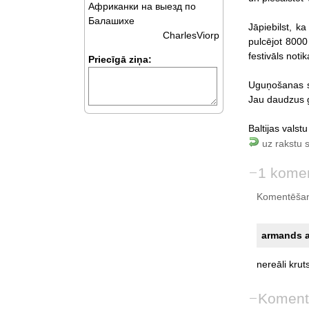
Африканки на выезд по
Балашихе
Jāpiebilst, k
CharlesViorp
pulcējot 8000
festivāls noti
Priecīgā ziņa:
Uguņošanas sv
Jau daudzus g
Baltijas valst
uz rakstu 
1 kome
Komentēšan
armands au
nereāli
krut
Koment