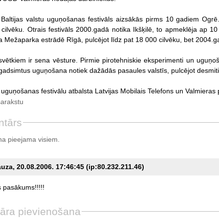
a Baltijas valstu uguņošanas festivāls aizsākās pirms 10 gadiem Ogrē
 cilvēku. Otrais festivāls 2000.gadā notika Ikšķilē, to apmeklēja ap
ka Mežaparka estrādē Rīgā, pulcējot līdz pat 18 000 cilvēku, bet 2004.g
ētkiem ir sena vēsture. Pirmie pirotehniskie eksperimenti un uguņoš
adsimtus uguņošana notiek dažādās pasaules valstīs, pulcējot desmiti
u uguņošanas festivālu atbalsta Latvijas Mobilais Telefons un Valmieras 
sarakstu
ntārs
a pieejama visiem.
za, 20.08.2006. 17:46:45 (ip:80.232.211.46)
s
pasākums!!!!!
āra pievienošana