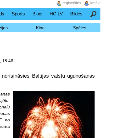
reģistrēties
ienākt
ds
Sports
Blogi
HC.LV
Bildes
Meklēšana
ijas
Kino
Spēles
, 18:46
i norisināsies Baltijas valstu uguņošanas
ošanas
jūtu.
onālu
piecas
T” no
ākuma