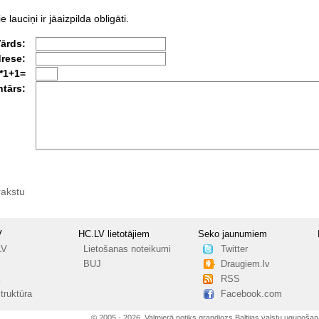
e lauciņi ir jāaizpilda obligāti.
Vārds:
drese:
*1+1=
tārs:
rakstu
V
HC.LV lietotājiem
Seko jaunumiem
LV
Lietošanas noteikumi
Twitter
BUJ
Draugiem.lv
RSS
truktūra
Facebook.com
© 2005 - 2026, Valmierā notiks grandiozs Baltijas valstu uguņošan