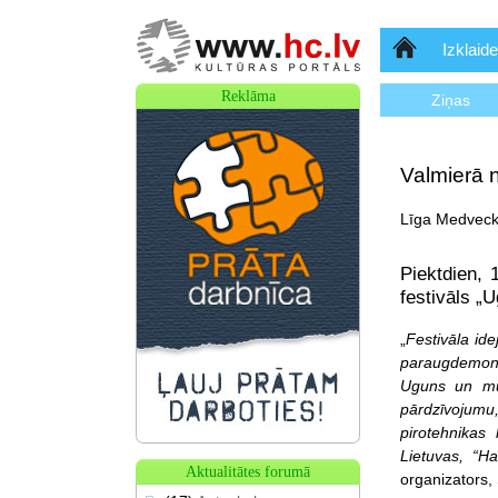
Sākumlapa
Izklaide
Reklāma
Ziņas
Valmierā n
Līga Medvecka
Piektdien, 
festivāls „
„
Festivāla id
paraugdemons
Uguns un mūz
pārdzīvojumu,
pirotehnikas
Lietuvas, “Ha
Aktualitātes forumā
organizators, 