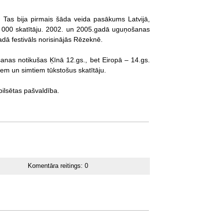
. Tas bija pirmais šāda veida pasākums Latvijā,
 10 000 skatītāju. 2002. un 2005.gadā uguņošanas
adā festivāls norisinājās Rēzeknē.
anas notikušas Ķīnā 12.gs., bet Eiropā – 14.gs.
em un simtiem tūkstošus skatītāju.
pilsētas pašvaldība.
Komentāra reitings:
0