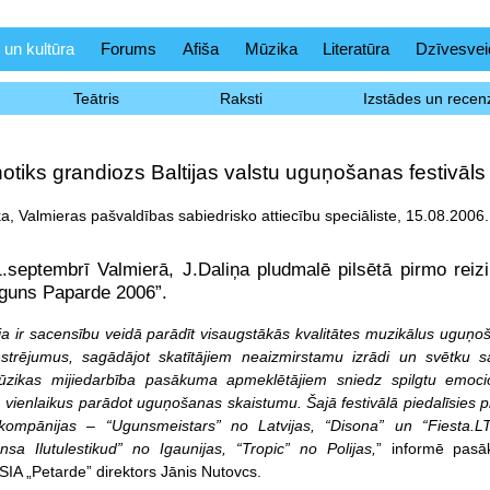
 un kultūra
Forums
Afiša
Mūzika
Literatūra
Dzīvesvei
Teātris
Raksti
Izstādes un recenz
otiks grandiozs Baltijas valstu uguņošanas festivāls
, Valmieras pašvaldības sabiedrisko attiecību speciāliste, 15.08.2006.
1.septembrī Valmierā, J.Daliņa pludmalē pilsētā pirmo reiz
Uguns Paparde 2006”.
eja ir sacensību veidā parādīt visaugstākās kvalitātes muzikālus uguņ
trējumus, sagādājot skatītājiem neaizmirstamu izrādi un svētku sa
ikas mijiedarbība pasākuma apmeklētājiem sniedz spilgtu emoci
 vienlaikus parādot uguņošanas skaistumu. Šajā festivālā piedalīsies 
 kompānijas – “Ugunsmeistars” no Latvijas, “Disona” un “Fiesta.L
nsa Ilutulestikud” no Igaunijas, “Tropic” no Polijas,
” informē pas
SIA „Petarde” direktors Jānis Nutovcs.