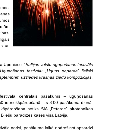
emes,
šanas
jumos
gotām
iņas.
īgais
as un
ta Upeniece: “
Baltijas valstu uguņošanas festivāls
guņošanas festivālu „Uguns paparde” lieliski
.septembrim uzziedēs krāšņas ziedu kompozīcijas,
festivāla centrālais pasākums – uguņošanas
.50 iepriekšpārdošanā, Ls 3.00 pasākuma dienā.
kšpārdošana notiks SIA „Petarde” pirotehnikas
 Biļešu paradīzes kasēs visā Latvijā.
tivāla norisi, pasākuma laikā nodrošinot apsardzi