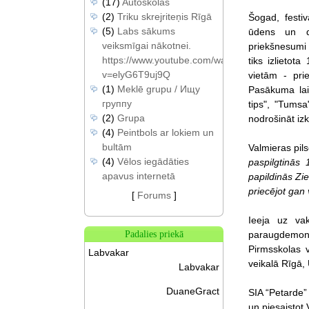
(17)
Autoskolas
(2)
Triku skrejriteņis Rīgā
Šogad, festi
(5)
Labs sākums
ūdens un de
veiksmīgai nākotnei.
priekšnesumi
https://www.youtube.com/watch?
tiks izlietot
v=elyG6T9uj9Q
vietām - prie
(1)
Meklē grupu / Ищу
Pasākuma laik
группу
tips", "Tumsa
(2)
Grupa
nodrošināt iz
(4)
Peintbols ar lokiem un
bultām
Valmieras pil
(4)
Vēlos iegādāties
paspilgtinās
apavus internetā
papildinās Zi
priecējot gan 
[
Forums
]
Ieeja uz va
paraugdemonst
Padalies priekā
Pirmsskolas 
Labvakar
veikalā Rīgā, 
Labvakar
DuaneGract
SIA “Petarde”
un piesaistot