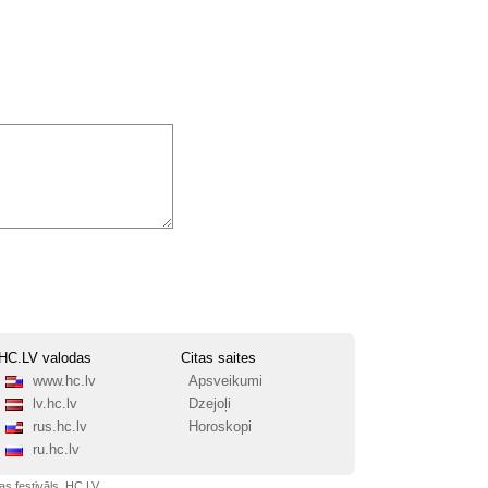
HC.LV valodas
Citas saites
www.hc.lv
Apsveikumi
lv.hc.lv
Dzejoļi
rus.hc.lv
Horoskopi
ru.hc.lv
as festivāls, HC.LV.