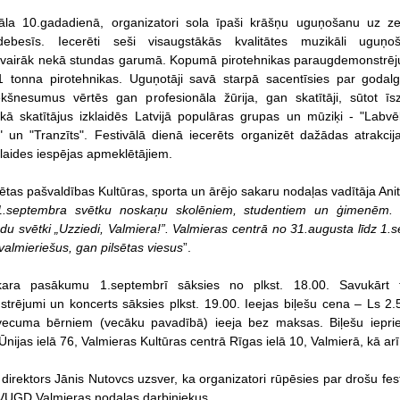
vāla 10.gadadienā, organizatori sola īpaši krāšņu uguņošanu uz z
besīs. Iecerēti seši visaugstākās kvalitātes muzikāli uguņo
 vairāk nekā stundas garumā. Kopumā pirotehnikas paraugdemonstrē
a 1 tonna pirotehnikas. Uguņotāji savā starpā sacentīsies par godal
kšnesumus vērtēs gan profesionāla žūrija, gan skatītāji, sūtot īsz
ā skatītājus izklaidēs Latvijā populāras grupas un mūziķi - "Labvēl
" un "Tranzīts". Festivālā dienā iecerēts organizēt dažādas atrakcij
klaides iespējas apmeklētājiem.
sētas pašvaldības Kultūras, sporta un ārējo sakaru nodaļas vadītāja Ani
 1.septembra svētku noskaņu skolēniem, studentiem un ģimenēm. U
edu svētki „Uzziedi, Valmiera!”. Valmieras centrā no 31.augusta līdz 1
valmieriešus, gan pilsētas viesus
”.
kara pasākumu 1.septembrī sāksies no plkst. 18.00. Savukārt 
rējumi un koncerts sāksies plkst. 19.00. Ieejas biļešu cena – Ls 2
vecuma bērniem (vecāku pavadībā) ieeja bez maksas. Biļešu ieprie
Ūnijas ielā 76, Valmieras Kultūras centrā Rīgas ielā 10, Valmierā, kā arī
 direktors Jānis Nutovcs uzsver, ka organizatori rūpēsies par drošu fes
 VUGD Valmieras nodaļas darbiniekus.