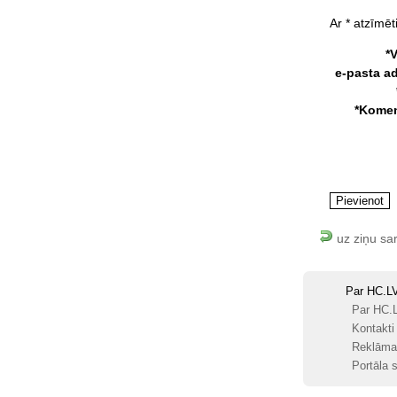
Ar * atzīmēti
*
e-pasta a
*Komen
uz ziņu sa
Par HC.L
Par HC.
Kontakti
Reklāma
Portāla s