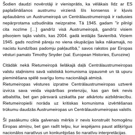
Šodien daudzi novērotāji ir vienisprātis, ka vēlākais līdz ar ES
paplašināšanos austrumu virzienā šīs konsenss ir kļuvis
apšaubāms un Austrumeiropā un Centrālaustrumeiropā ir radusies
nepārprotama uzbudināta neizpratne. Tā 1945. gadam "ir pilnīgi
cita nozīme […] gandrīz visā Austrumeiropā, gandrīz visiem
pilsoņiem tajās valstīs, kas 2004. gadā iestājās Savienībā. Viņiem
1945. gads nozīmē pāreju no viena okupācijas laika nākamajā, no
nacistu kundzības padomju pakļautībā," savos rakstos par Eiropas
vēsturi pamato Timothy Snyder (sal. European Histories, Eurozine)
Citādāk nekā Rietumeiropā lielākajā daļā Centrālaustrumeiropas
valstu staļinisms savā valstiskā komunisma izpausmē un tā upuru
pieminēšana spēlē svarīgu lomu nacionālajā atmiņā.
Rietumeiropas vēstures izpratne Centrālaustrumeiropas uztverē
izvirza sava veida vispārības pretenziju, kas gan tiek nevis
atbalstīta, bet gan pārsvarā uzskatīta par atkārtotu aizbildniecību.
Rietumeiropieši norāda uz kritiskas komunisma izvērtēšanas
trūkumu daudzās Austrumeiropas un Centrālaustrumeiropas valstīs.
Šī pasākumu cikla galvenais mērķis ir nevis konstruēt homogēnu
Eiropas atmiņu, bet gan radīt telpu, kur iespējams paust atšķirīgus
nacionālos naratīvus un konkurējošas šo naratīvu interpretācijas.