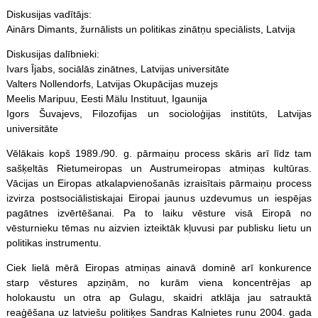
Diskusijas vadītājs:
Ainārs Dimants, žurnālists un politikas zinātņu speciālists, Latvija
Diskusijas dalībnieki:
Ivars Ījabs, sociālās zinātnes, Latvijas universitāte
Valters Nollendorfs, Latvijas Okupācijas muzejs
Meelis Maripuu, Eesti Mälu Instituut, Igaunija
Igors Šuvajevs, Filozofijas un socioloģijas institūts, Latvijas
universitāte
Vēlākais kopš 1989./90. g. pārmaiņu process skāris arī līdz tam
sašķeltās Rietumeiropas un Austrumeiropas atmiņas kultūras.
Vācijas un Eiropas atkalapvienošanās izraisītais pārmaiņu process
izvirza postsociālistiskajai Eiropai jaunus uzdevumus un iespējas
pagātnes izvērtēšanai. Pa to laiku vēsture visā Eiropā no
vēsturnieku tēmas nu aizvien izteiktāk kļuvusi par publisku lietu un
politikas instrumentu.
Ciek lielā mērā Eiropas atmiņas ainavā dominē arī konkurence
starp vēstures apziņām, no kurām viena koncentrējas ap
holokaustu un otra ap Gulagu, skaidri atklāja jau satrauktā
reaģēšana uz latviešu politiķes Sandras Kalnietes runu 2004. gada