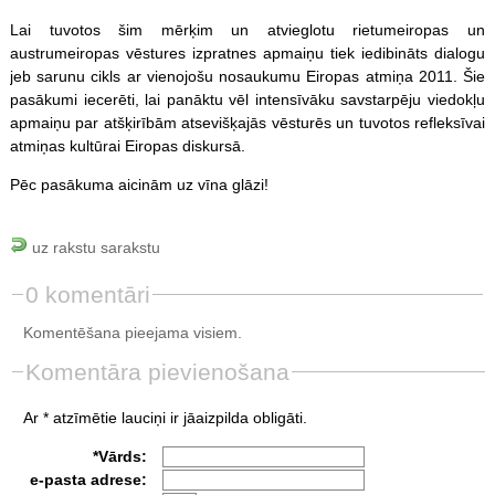
Lai tuvotos šim mērķim un atvieglotu rietumeiropas un
austrumeiropas vēstures izpratnes apmaiņu tiek iedibināts dialogu
jeb sarunu cikls ar vienojošu nosaukumu Eiropas atmiņa 2011. Šie
pasākumi iecerēti, lai panāktu vēl intensīvāku savstarpēju viedokļu
apmaiņu par atšķirībām atsevišķajās vēsturēs un tuvotos refleksīvai
atmiņas kultūrai Eiropas diskursā.
Pēc pasākuma aicinām uz vīna glāzi!
uz rakstu sarakstu
0 komentāri
Komentēšana pieejama visiem.
Komentāra pievienošana
Ar * atzīmētie lauciņi ir jāaizpilda obligāti.
*Vārds:
e-pasta adrese: