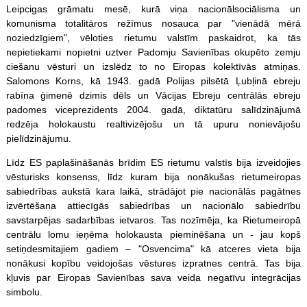
Leipcigas grāmatu mesē, kurā viņa nacionālsociālisma un
komunisma totalitāros režīmus nosauca par "vienādā mērā
noziedzīgiem", vēloties rietumu valstīm paskaidrot, ka tās
nepietiekami nopietni uztver Padomju Savienības okupēto zemju
ciešanu vēsturi un izslēdz to no Eiropas kolektīvās atmiņas.
Salomons Korns, kā 1943. gadā Polijas pilsētā Ļubļinā ebreju
rabīna ģimenē dzimis dēls un Vācijas Ebreju centrālās ebreju
padomes viceprezidents 2004. gadā, diktatūru salīdzinājumā
redzēja holokaustu realtivizējošu un tā upuru nonievājošu
pielīdzinājumu.
Līdz ES paplašināšanās brīdim ES rietumu valstīs bija izveidojies
vēsturisks konsenss, līdz kuram bija nonākušas rietumeiropas
sabiedrības aukstā kara laikā, strādājot pie nacionālās pagātnes
izvērtēšana attiecīgās sabiedrības un nacionālo sabiedrību
savstarpējas sadarbības ietvaros. Tas nozīmēja, ka Rietumeiropā
centrālu lomu ieņēma holokausta pieminēšana un - jau kopš
setiņdesmitajiem gadiem – "Osvencima" kā atceres vieta bija
nonākusi kopību veidojošas vēstures izpratnes centrā. Tas bija
kļuvis par Eiropas Savienības sava veida negatīvu integrācijas
simbolu.