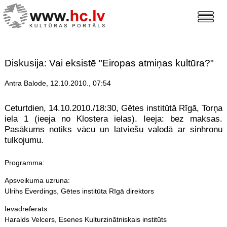
Diskusija: Vai eksistē "Eiropas atmiņas kultūra?"
Antra Balode, 12.10.2010., 07:54
Ceturtdien, 14.10.2010./18:30, Gētes institūtā Rīgā, Torņa
iela 1 (ieeja no Klostera ielas). Ieeja: bez maksas.
Pasākums notiks vācu un latviešu valodā ar sinhronu
tulkojumu.
Programma:
Apsveikuma uzruna:
Ulrihs Everdings, Gētes institūta Rīgā direktors
Ievadreferāts:
Haralds Velcers, Esenes Kulturzinātniskais institūts