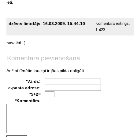
lēti.
dzēsts lietotājs, 16.03.2009. 15:44:10
Komentāra reitings:
1.423
naw
lēti
:(
Komentāra pievienošana
Ar * atzīmētie lauciņi ir jāaizpilda obligāti.
*Vārds:
e-pasta adrese:
*5+2=
*Komentārs: