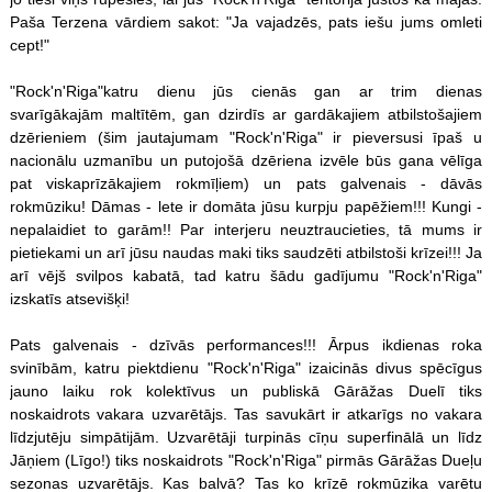
Paša Terzena vārdiem sakot: "Ja vajadzēs, pats iešu jums omleti
cept!"
"Rock'n'Riga"katru dienu jūs cienās gan ar trim dienas
svarīgākajām maltītēm, gan dzirdīs ar gardākajiem atbilstošajiem
dzērieniem (šim jautajumam "Rock'n'Riga" ir pieversusi īpaš u
nacionālu uzmanību un putojošā dzēriena izvēle būs gana vēlīga
pat viskaprīzākajiem rokmīļiem) un pats galvenais - dāvās
rokmūziku! Dāmas - lete ir domāta jūsu kurpju papēžiem!!! Kungi -
nepalaidiet to garām!! Par interjeru neuztraucieties, tā mums ir
pietiekami un arī jūsu naudas maki tiks saudzēti atbilstoši krīzei!!! Ja
arī vējš svilpos kabatā, tad katru šādu gadījumu "Rock'n'Riga"
izskatīs atsevišķi!
Pats galvenais - dzīvās performances!!! Ārpus ikdienas roka
svinībām, katru piektdienu "Rock'n'Riga" izaicinās divus spēcīgus
jauno laiku rok kolektīvus un publiskā Gārāžas Duelī tiks
noskaidrots vakara uzvarētājs. Tas savukārt ir atkarīgs no vakara
līdzjutēju simpātijām. Uzvarētāji turpinās cīņu superfinālā un līdz
Jāņiem (Līgo!) tiks noskaidrots "Rock'n'Riga" pirmās Gārāžas Dueļu
sezonas uzvarētājs. Kas balvā? Tas ko krīzē rokmūzika varētu