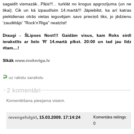
sagaidīt vismazāk...Piķis!!!... turklāt no krogus apgrozījuma (un ne
tikai). Cik un kā izpaudīsim 14.martā!!! Jāpiebilst, ka arī katras
piektdienas otrās vietas ieguvējam savs prieciņš tiks, jo jēdzienu
'zaudētājs' "Rock'n'Riga" neatzīst!
Draugi - ŠLipses Nost!!! Gaidām visus, kam Roks sirdī
ierakstīts ar lielo 'R' 14.martā plkst. 20:00 un tad jau līdz
rītam....!
Sīkāk
www.rocknriga.lv
uz rakstu sarakstu
2 komentāri
Komentēšana pieejama visiem.
revengefulgirl
, 15.03.2009. 17:14:24
Komentāra reitings:
0