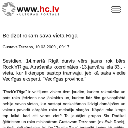
Beidzot rokam sava vieta Rīgā
Gustavs Terzens, 10.03.2009., 09:17
Sestdien, 14.martā Rīgā durvis vērs jauns rok bārs
Rock'n'Riga. Atrašanās koordinātes -13.janvāra iela 33., -
vieta, kur likteņupe sastop tramvaju, jeb kā saka viedie
Vecrīgas eksperti, "Vecrīgas province."
"Rock'n'Riga" ir veltījums visiem tiem ļaudīm, kuriem rokmūzika un
pats roka jēdziens nav jāskaidro un, kuriem līdz šim galvaspilsētā
nebija savas vietas, kur sastapt neskaitāmos līdzīgi domājošos un
vakaru pavadīt dārgāko roka melodiju skaņās. Kāpēc roka krogs
top laikā, kad citi veras ciet? To jautājiet grupas Sia Radikal
ģitāristam un roka misionāram Gustavam Terzenam (ex-Swh Rock),
jo tieši viņš rūpēsies, lai jūs "Rock'n'Riga" teritorijā justos kā mājās.