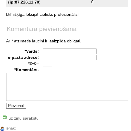
(ip:87.226.11.70)
0
Brīnišķīga
lekcija!
Lielisks
profesionālis!
Komentāra pievienošana
Ar * atzīmētie lauciņi ir jāaizpilda obligāti.
*Vārds:
e-pasta adrese:
*2+0=
*Komentārs:
uz ziņu sarakstu
ienākt