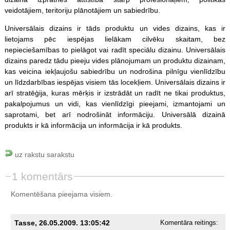
veidotājiem, teritoriju plānotājiem un sabiedrību.
Universālais dizains ir tāds produktu un vides dizains, kas ir
lietojams pēc iespējas lielākam cilvēku skaitam, bez
nepieciešamības to pielāgot vai radīt speciālu dizainu. Universālais
dizains paredz tādu pieeju vides plānojumam un produktu dizainam,
kas veicina iekļaujošu sabiedrību un nodrošina pilnīgu vienlīdzību
un līdzdarbības iespējas visiem tās locekļiem. Universālais dizains ir
arī stratēģija, kuras mērķis ir izstrādāt un radīt ne tikai produktus,
pakalpojumus un vidi, kas vienlīdzīgi pieejami, izmantojami un
saprotami, bet arī nodrošināt informāciju. Universālā dizainā
produkts ir kā informācija un informācija ir kā produkts.
uz rakstu sarakstu
1 komentārs
Komentēšana pieejama visiem.
Tasse, 26.05.2009. 13:05:42
Komentāra reitings: