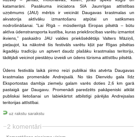
katamarāni. Pasākuma iniciatora SIA Jaunrīgas attīstības
uzņēmums (JAU) mērķis ir veicināt Daugavas krastmalas un
akvatorija aktīvāku izmantošanu atpūtai un satiksmes
nodrošināšanai. "Lai Rīgā – mūsdienīgā Eiropas pilsētā – būtu
aktīva ūdenstransporta kustība, kuras priekšrocības varētu izmantot
ikviens,” paskaidro JAU valdes priekšsēdētājs Valters Māziņš,
pieļaujot, ka nākotnē šis festivāls varētu kļūt par Rīgas pilsētas
ikgadēju tradīciju un aptvert daudz plašāku krastmalas teritoriju,
tādējādi veicinot piestātņu izveidi un ūdens tūrisma attīstību pilsētā.
Ūdens festivāla laikā pirmo reizi publikai tiks atvērta Daugavas
krastmalas promenāde Andrejsalā. No tās Dienvidu gala līdz
Eksportostas dambja ziemeļu galam varēs doties 2,6 km garā
pastaigā gar Daugavu. Promenādi paredzēts pakāpeniski atklāt
publiskai lietošanai un labiekārtot atbilstīgi pārējās Andrejsalas
teritorijas attīstībai.
uz rakstu sarakstu
2 komentāri
Komentēšana pieejama visiem.