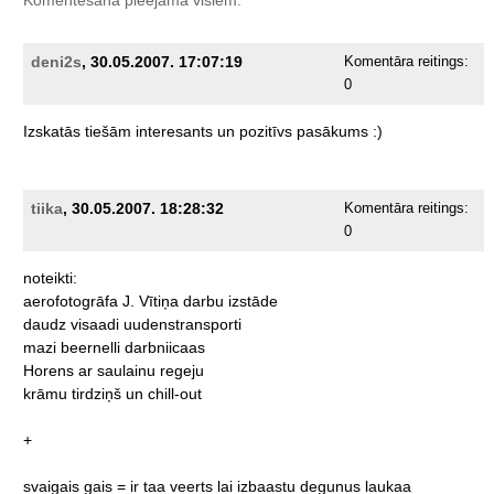
deni2s
, 30.05.2007. 17:07:19
Komentāra reitings:
0
Izskatās
tiešām
interesants
un
pozitīvs
pasākums
:)
tiika
, 30.05.2007. 18:28:32
Komentāra reitings:
0
noteikti:
aerofotogrāfa
J.
Vītiņa
darbu
izstāde
daudz
visaadi
uudenstransporti
mazi
beernelli
darbniicaas
Horens
ar
saulainu
regeju
krāmu
tirdziņš
un
chill-out
+
svaigais
gais
=
ir
taa
veerts
lai
izbaastu
degunus
laukaa