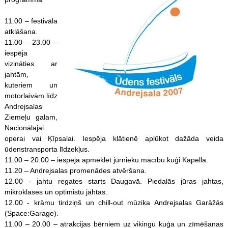
11.00 – festivāla
atklāšana.
11.00 – 23.00 –
iespēja
vizināties ar
jahtām,
kuteriem un
motorlaivām līdz
Andrejsalas
Ziemeļu galam,
Nacionālajai
operai vai Ķīpsalai. Iespēja klātienē aplūkot dažāda veida
ūdenstransporta līdzekļus.
11.00 – 20.00 – iespēja apmeklēt jūrnieku mācību kuģi Kapella.
11.20 – Andrejsalas promenādes atvēršana.
12.00 - jahtu regates starts Daugavā. Piedalās jūras jahtas,
mikroklases un optimistu jahtas.
12.00 - krāmu tirdziņš un chill-out mūzika Andrejsalas Garāžās
(Space:Garage).
11.00 – 20.00 – atrakcijas bērniem uz vikingu kuģa un zīmēšanas