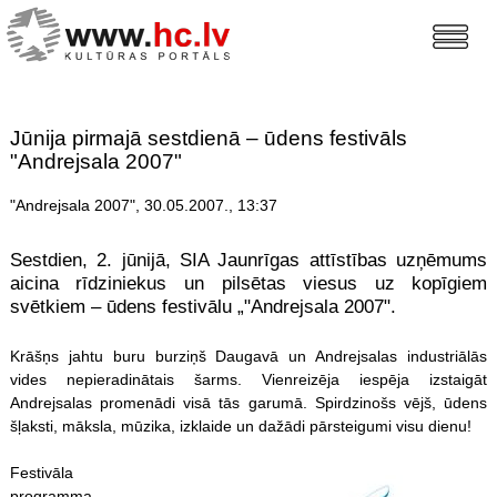
Jūnija pirmajā sestdienā – ūdens festivāls
"Andrejsala 2007"
"Andrejsala 2007", 30.05.2007., 13:37
Sestdien, 2. jūnijā, SIA Jaunrīgas attīstības uzņēmums
aicina rīdziniekus un pilsētas viesus uz kopīgiem
svētkiem – ūdens festivālu „"Andrejsala 2007".
Krāšņs jahtu buru burziņš Daugavā un Andrejsalas industriālās
vides nepieradinātais šarms. Vienreizēja iespēja izstaigāt
Andrejsalas promenādi visā tās garumā. Spirdzinošs vējš, ūdens
šļaksti, māksla, mūzika, izklaide un dažādi pārsteigumi visu dienu!
Festivāla
programma