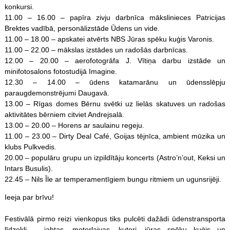
konkursi.
11.00 – 16.00 – papīra zivju darbnīca mākslinieces Patricijas
Brektes vadībā, personālizstāde Ūdens un vide.
11.00 – 18.00 – apskatei atvērts NBS Jūras spēku kuģis Varonis.
11.00 – 22.00 – mākslas izstādes un radošās darbnīcas.
12.00 – 20.00 – aerofotogrāfa J. Vītiņa darbu izstāde un
minifotosalons fotostudijā Imagine.
12.30 – 14.00 – ūdens katamarānu un ūdensslēpju
paraugdemonstrējumi Daugavā.
13.00 – Rīgas domes Bērnu svētki uz lielās skatuves un radošas
aktivitātes bērniem citviet Andrejsalā.
13.00 – 20.00 – Horens ar saulainu regeju.
11.00 – 23.00 – Dirty Deal Café, Goijas tējnīca, ambient mūzika un
klubs Pulkvedis.
20.00 – populāru grupu un izpildītāju koncerts (Astro’n’out, Keksi un
Intars Busulis).
22.45 – Nils Īle ar temperamentīgiem bungu ritmiem un ugunsrijēji.
Ieeja par brīvu!
Festivālā pirmo reizi vienkopus tiks pulcēti dažādi ūdenstransporta
līdzekļi – jahtas, motorlaivas, kuteri, jūras spēku kuģis un