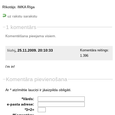
Rīkotājs: IMKA Rīga
uz rakstu sarakstu
1 komentārs
Komentēšana pieejama visiem.
liizhj
, 25.11.2009. 20:10:33
Komentāra reitings:
1.396
i'm
in!
Komentāra pievienošana
Ar * atzīmētie lauciņi ir jāaizpilda obligāti.
*Vārds:
e-pasta adrese:
*3+2=
*Komentārs: