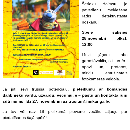
Šerloku Holmsu, jo
pavedienu meklēšana
radīs detektīvstāsta
noskaņu!
Spēle sāksies
28.novembrī plkst.
12:00
Līdzi jāņem: Labs
garastāvoklis, silti un ērti
apavi un, protams,
mirkļu iemūžinātājs
fotokameras veidolā.
Ja jūti sevī trusīša potenciālu,
pieteikumu ar komandas
dalībnieku vārdu, uzvārdu, vecumu, e – pastu un kontaktālruni
sūti mums līdz 27. novembrim uz trusitim@imkariga.lv
.
Ja tev vēl nav 18 pielikumā pievieno vecāku atļauju par
piedalīšanos šajā spēlē!