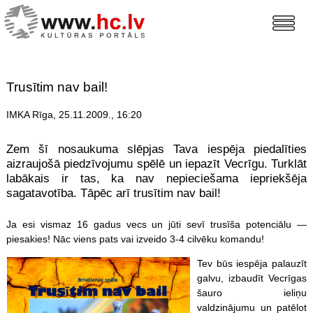
Trusītim nav bail!
IMKA Rīga, 25.11.2009., 16:20
Zem šī nosaukuma slēpjas Tava iespēja piedalīties
aizraujošā piedzīvojumu spēlē un iepazīt Vecrīgu. Turklāt
labākais ir tas, ka nav nepieciešama iepriekšēja
sagatavotība. Tāpēc arī trusītim nav bail!
Ja esi vismaz 16 gadus vecs un jūti sevī trusīša potenciālu ―
piesakies! Nāc viens pats vai izveido 3-4 cilvēku komandu!
Tev būs iespēja palauzīt
galvu, izbaudīt Vecrīgas
šauro ieliņu
valdzinājumu un patēlot