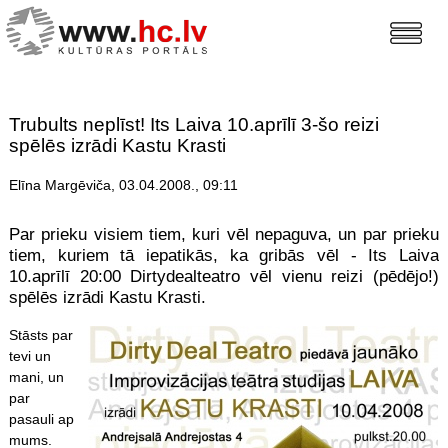
Trubults neplīst! Its Laiva 10.aprīlī 3-šo reizi
spēlēs izrādi Kastu Krasti
Elīna Margēviča, 03.04.2008., 09:11
Par prieku visiem tiem, kuri vēl nepaguva, un par prieku
tiem, kuriem tā iepatikās, ka gribās vēl - Its Laiva
10.aprīlī 20:00 Dirtydealteatro vēl vienu reizi (pēdējo!)
spēlēs izrādi Kastu Krasti.
Stāsts par
tevi un
mani, un
par
pasauli ap
mums.