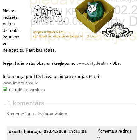
Nekas
redzēts,
nekas
dzirdēts –
kaut kas
vēl
neiepazīts. Kaut kas īpašs.
Ieeja, kā ierasts, 5Ls, ar skrejlapu no
www.dirtydeal.lv
- 3Ls.
Informācija par ITS Laiva un improvizācijas teātri -
www.improlaiva.lv
uz rakstu sarakstu
1 komentārs
Komentēšana pieejama visiem.
dzēsts lietotājs, 03.04.2008. 19:11:01
Komentāra reitings:
0