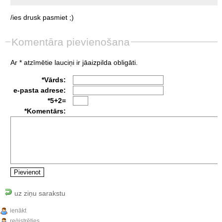
/ies
drusk
pasmiet
;)
Komentāra pievienošana
Ar * atzīmētie lauciņi ir jāaizpilda obligāti.
*Vārds:
e-pasta adrese:
*5+2=
*Komentārs:
uz ziņu sarakstu
ienākt
reģistrēties