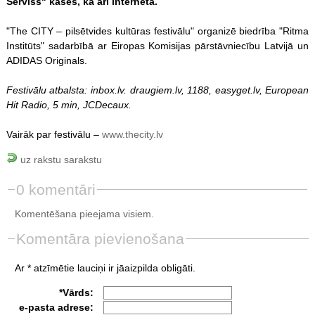
Serviss" kasēs, kā arī internetā.
"The CITY – pilsētvides kultūras festivālu" organizē biedrība "Ritma
Institūts" sadarbībā ar Eiropas Komisijas pārstāvniecību Latvijā un
ADIDAS Originals.
Festivālu atbalsta: inbox.lv. draugiem.lv, 1188, easyget.lv, European
Hit Radio, 5 min, JCDecaux.
Vairāk par festivālu –
www.thecity.lv
uz rakstu sarakstu
0 komentāri
Komentēšana pieejama visiem.
Komentāra pievienošana
Ar * atzīmētie lauciņi ir jāaizpilda obligāti.
*Vārds:
e-pasta adrese: