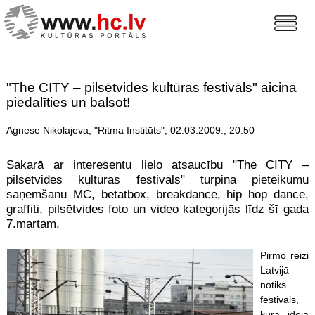
"The CITY – pilsētvides kultūras festivāls" aicina
piedalīties un balsot!
Agnese Nikolajeva, "Ritma Institūts", 02.03.2009., 20:50
Sakarā ar interesentu lielo atsaucību "The CITY –
pilsētvides kultūras festivāls" turpina pieteikumu
saņemšanu MC, betatbox, breakdance, hip hop dance,
graffiti, pilsētvides foto un video kategorijās līdz šī gada
7.martam.
Pirmo reizi
Latvijā
notiks
festivāls,
kura ideja