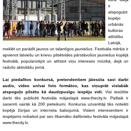
ir
atspoguļot
kopējo
urbānās
kultūras
attīstību
Latvijā,
meklēt un parādīt jaunos un talantīgos jauniešus. Festivāla mērķis ir
apvienot latviešu un krievu pilsētvides pārstāvošos jauniešus kopējā
festivālā, popularizējot un attīstot viņu intereses mūzikā, dejā un
radošo aktivitāšu jomā.
Lai piedalītos konkursā, pretendentiem
jāiesūta savi darbi
audio, video un/vai foto formātos, kas viņuprāt vislabāk
atspoguļo pilsētu kā daudzpusīgu iespēju vidi.
Visi iesūtītie
darbi tiks publicēti festivāla mājaslapā www.thecity.lv. Pašlaik ir
saņemti vairāk kā 200 pieteikumi. Konkursa uzvarētāji tiks noteikti
kopējā žūrijas un interneta balsojumā. Visiem interesentiem ir
iespējams nobalsot par sev tīkamāko dalībnieku festivāla mājaslapā
www.thecity.lv.