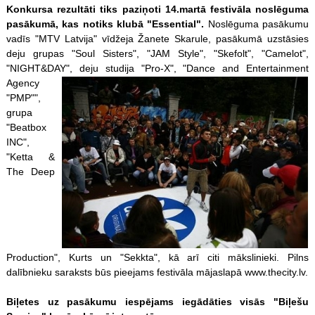
Konkursa rezultāti tiks paziņoti 14.martā festivāla noslēguma
pasākumā, kas notiks klubā
"Essential".
Noslēguma pasākumu
vadīs "MTV Latvija" vīdžeja Žanete Skarule, pasākumā uzstāsies
deju grupas "Soul Sisters", "JAM Style", "Skefolt", "Camelot",
"NIGHT&DAY", deju studija "Pro-X",
"Dance and Entertainment
Agency
"PMP"",
grupa
"Beatbox
INC",
"Ketta &
The Deep
Production", Kurts un "Sekkta", kā arī citi mākslinieki. Pilns
dalībnieku saraksts būs pieejams festivāla mājaslapā www.thecity.lv.
Biļetes uz pasākumu iespējams iegādāties visās "Biļešu