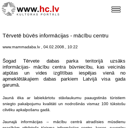
Tērvetē būvēs informācijas - mācību centru
www.mammadaba.lv , 04.02.2008., 10:22
Šogad Tērvete dabas parka teritorijā uzsāks
informācijas- mācību centra būvniecību, kas veicinās
atpūtas un vides izglītības iespējas vienā no
apmeklētākajiem dabas parkiem Latvijā visa gada
garumā.
Jaunā ēka ar labiekārtotu stāvlaukumu paaugstinās tūristiem
sniegto pakalpojumu kvalitāti un nodrošinās vismaz 100 tūkstošu
cilvēku apkalpošanu gadā.
Jaunajā informācijas – mācību centrā atradīsies mūsdienu
prasībām atbilstošs tūrisma informācijas centrs, kases, suvenīru