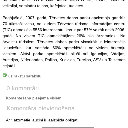
veikaliņi, semināru telpas, kafejnīca, tualetes.
Pagājušajā, 2007. gadā, Tērvetes dabas parku apciemoja gandrīz
70 tūkstoši viesu, no kuriem Tērvetes tūrisma informācijas centru
(TIC) apmeklēja 5556 interesentu, kas ir par 57% vairāk nekā 2006.
gadā. No visiem TIC apmeklētājiem 26% bija ārzemnieki. No
ārvalstu tūristiem Tērvetes dabas parks visvairāk ir ieinteresējis
lietuviešus, kuri sastāda 60% apmeklētāju no visiem ārzemju
viesiem. Aktīvi parka apmeklētāji bijuši arī Igaunijas, Vācijas,
Austrijas, Nīderlandes, Polijas, Krievijas, Turcijas, ASV un Taizemes
ceļotāji.
uz rakstu sarakstu
0 komentāri
Komentēšana pieejama visiem.
Komentāra pievienošana
Ar * atzīmētie lauciņi ir jāaizpilda obligāti.