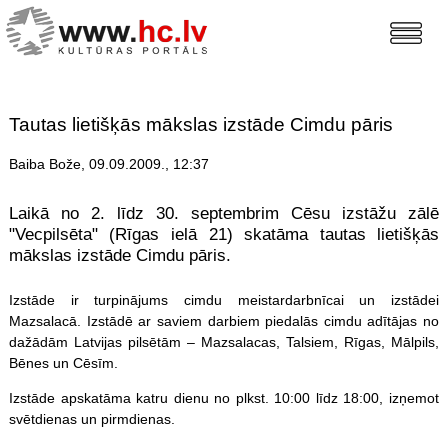
Tautas lietišķās mākslas izstāde Cimdu pāris
Baiba Bože, 09.09.2009., 12:37
Laikā no 2. līdz 30. septembrim Cēsu izstāžu zālē
"Vecpilsēta" (Rīgas ielā 21) skatāma tautas lietišķās
mākslas izstāde Cimdu pāris.
Izstāde ir turpinājums cimdu meistardarbnīcai un izstādei
Mazsalacā. Izstādē ar saviem darbiem piedalās cimdu adītājas no
dažādām Latvijas pilsētām – Mazsalacas, Talsiem, Rīgas, Mālpils,
Bēnes un Cēsīm.
Izstāde apskatāma katru dienu no plkst. 10:00 līdz 18:00, izņemot
svētdienas un pirmdienas.