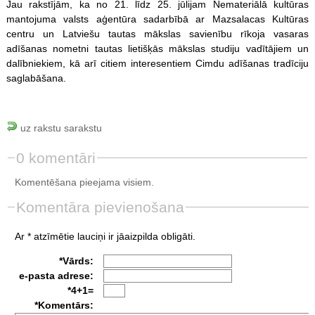
Jau rakstījām, ka no 21. līdz 25. jūlijam Nemateriālā kultūras
mantojuma valsts aģentūra sadarbībā ar Mazsalacas Kultūras
centru un Latviešu tautas mākslas savienību rīkoja vasaras
adīšanas nometni tautas lietišķās mākslas studiju vadītājiem un
dalībniekiem, kā arī citiem interesentiem Cimdu adīšanas tradīciju
saglabāšana.
uz rakstu sarakstu
0 komentāri
Komentēšana pieejama visiem.
Komentāra pievienošana
Ar * atzīmētie lauciņi ir jāaizpilda obligāti.
*Vārds:
e-pasta adrese:
*4+1=
*Komentārs: