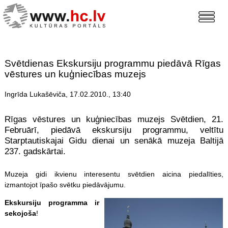
Svētdienas Ekskursiju programmu piedāvā Rīgas
vēstures un kuģniecības muzejs
Ingrīda Lukašēviča, 17.02.2010., 13:40
Rīgas vēstures un kuģniecības muzejs Svētdien, 21.
Februārī, piedāvā ekskursiju programmu, veltītu
Starptautiskajai Gidu dienai un senākā muzeja Baltijā
237. gadskārtai.
Muzeja gidi ikvienu interesentu svētdien aicina piedalīties,
izmantojot īpašo svētku piedāvājumu.
Eksk
ursiju programma ir
sekojoša
!