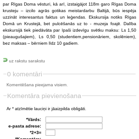
par Rīgas Doma vēsturi, kā arī, izstaigājot 118m garo Rīgas Doma
krusteju – izcilo agrās gotikas meistardarbu Baltijā, būs iespēja
uzzināt interesantus faktus un leģendas. Ekskursija notiks Rīgas
Domā un Krustejā, bet pulcēšanās uz to - muzeja foajē. Dalība
ekskursijā tiek piedāvāta par īpaši izdevīgu svētku maksu: Ls 1,50
(pieaugušajiem), Ls 0,50 (studentiem,pensionāriem, skolēniem),
bez maksas – bērniem līdz 10 gadiem.
uz rakstu sarakstu
0 komentāri
Komentēšana pieejama visiem.
Komentāra pievienošana
Ar * atzīmētie lauciņi ir jāaizpilda obligāti.
*Vārds:
e-pasta adrese:
*2+3=
*Komentārs: