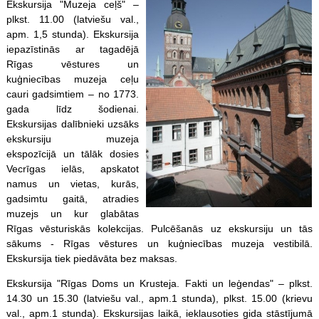
Ekskursija "Muzeja ceļš" –
plkst. 11.00 (latviešu val.,
apm. 1,5 stunda). Ekskursija
iepazīstinās ar tagadējā
Rīgas vēstures un
kuģniecības muzeja ceļu
cauri gadsimtiem – no 1773.
gada līdz šodienai.
Ekskursijas dalībnieki uzsāks
ekskursiju muzeja
ekspozīcijā un tālāk dosies
Vecrīgas ielās, apskatot
namus un vietas, kurās,
gadsimtu gaitā, atradies
muzejs un kur glabātas
Rīgas vēsturiskās kolekcijas. Pulcēšanās uz ekskursiju un tās
sākums - Rīgas vēstures un kuģniecības muzeja vestibilā.
Ekskursija tiek piedāvāta bez maksas.
Ekskursija "Rīgas Doms un Krusteja. Fakti un leģendas" – plkst.
14.30 un 15.30 (latviešu val., apm.1 stunda), plkst. 15.00 (krievu
val., apm.1 stunda). Ekskursijas laikā, ieklausoties gida stāstījumā