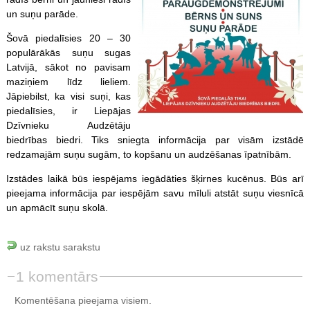
un suņu parāde.
Šovā piedalīsies 20 – 30
populārākās suņu sugas
Latvijā, sākot no pavisam
maziņiem līdz lieliem.
Jāpiebilst, ka visi suņi, kas
piedalīsies, ir Liepājas
Dzīvnieku Audzētāju
biedrības biedri. Tiks sniegta informācija par visām izstādē
redzamajām suņu sugām, to kopšanu un audzēšanas īpatnībām.
Izstādes laikā būs iespējams iegādāties šķirnes kucēnus. Būs arī
pieejama informācija par iespējām savu mīluli atstāt suņu viesnīcā
un apmācīt suņu skolā.
uz rakstu sarakstu
1 komentārs
Komentēšana pieejama visiem.