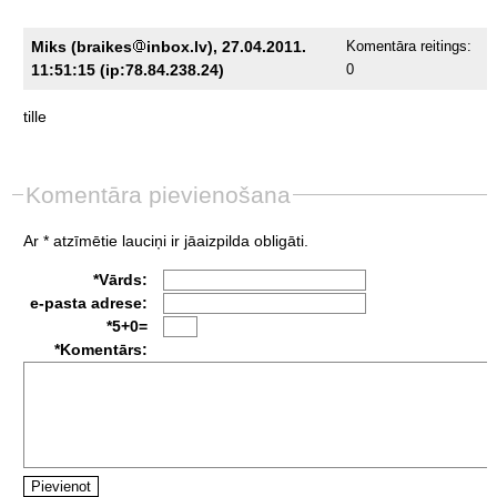
Miks (braikes
inbox.lv), 27.04.2011.
Komentāra reitings:
11:51:15 (ip:78.84.238.24)
0
tille
Komentāra pievienošana
Ar * atzīmētie lauciņi ir jāaizpilda obligāti.
*Vārds:
e-pasta adrese:
*5+0=
*Komentārs: