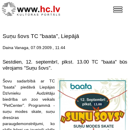
Suņu šovs TC "baata", Liepājā
Daina Vanaga, 07.09.2009., 11:44
Sestdien, 12. septembrī, plkst. 13.00 TC "baata" būs
vērojams "Suņu šovs".
Šovu sadarbībā ar TC
"baata" piedāvā Liepājas
Dzīvnieku Audzētāju
biedrība un zoo veikals
"PetCenter". Programmā -
suņu modes skate, suņu
dresūras
paraugdemonstrējumi, ko
rādīs bērni un jaunieši rādīs