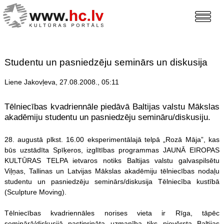
Studentu un pasniedzēju seminārs un diskusija
Liene Jakovļeva, 27.08.2008., 05:11
Tēlniecības kvadriennāle piedāvā Baltijas valstu Mākslas
akadēmiju studentu un pasniedzēju semināru/diskusiju.
28. augustā plkst. 16.00 eksperimentālajā telpā „Rozā Māja”, kas
būs uzstādīta Spīķeros, izglītības programmas JAUNĀ EIROPAS
KULTŪRAS TELPA ietvaros notiks Baltijas valstu galvaspilsētu
Viļņas, Tallinas un Latvijas Mākslas akadēmiju tēlniecības nodaļu
studentu un pasniedzēju seminārs/diskusija Tēlniecība kustībā
(Sculpture Moving).
Tēlniecības kvadriennāles norises vieta ir Rīga, tāpēc
seminārā/diskusijā pastiprināta uzmanība tiks pievērsta Baltijas