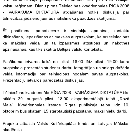
valstu reģionam. Dienu pirms Tēlniecības kvadriennāles RĪGA 2008
- VAIRĀKUMA DIKTATŪRA atklāšanas notiks diskusija par
tēlniecības jēdzienu jaunās mākslinieku paaudzes skatījumā.
Šī pasākuma pamatiecere ir viedokļu apmaiņa, kontaktu
dibināšana, iepazīšanās ar mākslas augstskolām, kā arī tēlniecības
kā mākslas veida un tā izpausmes attīstības un nākotnes
apzināšanās, kas tiks skatīta Baltijas valstu kontekstā.
Pasākuma ietvaros laikā no plkst. 16.00 līdz plkst. 19.00 katra
augstskola prezentēs studentu darbu fotogrāfijas un sniegs dažāda
veida informāciju par tēlniecības nodaļām savās augstskolās.
Prezentāciju ietvaros paredzētas diskusijas.
Tēlniecības kvadriennāle RĪGA 2008 - VAIRĀKUMA DIKTATŪRA tiks
atklāta 29. augustā plkst. 18.00 eksperimentālajā telpā „Rozā
Māja”. Kvadriennāles izstādē Rīgas publiskajā telpā līdz 10.
oktobrim būs skatāmi 15 starptautiski pazīstamu mākslinieku darbi.
Projektu atbalsta Valsts Kultūrkapitāla fonds un Latvijas Mākslas
akadēmija.