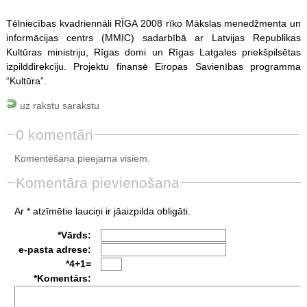
Tēlniecības kvadriennāli RĪGA 2008 rīko Mākslas menedžmenta un
informācijas centrs (MMIC) sadarbībā ar Latvijas Republikas
Kultūras ministriju, Rīgas domi un Rīgas Latgales priekšpilsētas
izpilddirekciju. Projektu finansē Eiropas Savienības programma
“Kultūra”.
uz rakstu sarakstu
0 komentāri
Komentēšana pieejama visiem.
Komentāra pievienošana
Ar * atzīmētie lauciņi ir jāaizpilda obligāti.
*Vārds:
e-pasta adrese:
*4+1=
*Komentārs: