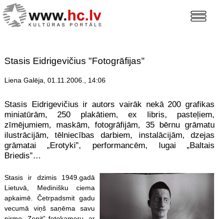
Stasis Eidrigevičius "Fotogrāfijas"
Liena Galēja, 01.11.2006., 14:06
Stasis Eidrigevičius ir autors vairāk nekā 200 grafikas
miniatūrām, 250 plakātiem, ex libris, pasteļiem,
zīmējumiem, maskām, fotogrāfijām, 35 bērnu grāmatu
ilustrācijām, tēlniecības darbiem, instalācijām, dzejas
grāmatai „Erotyki”, performancēm, lugai „Baltais
Briedis”…
Stasis ir dzimis 1949.gadā
Lietuvā, Medinišku ciema
apkaimē. Četrpadsmit gadu
vecumā viņš saņēma savu
pirmo „Zenit” fotokameru, ar