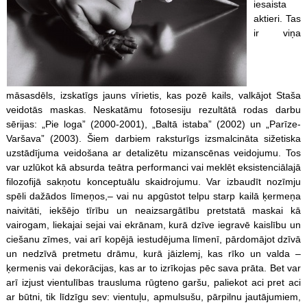
iesaista
aktieri. Tas
ir viņa
māsasdēls, izskatīgs jauns vīrietis, kas pozē kails, valkājot Staša
veidotās maskas. Neskatāmu fotosesiju rezultātā rodas darbu
sērijas: „Pie loga” (2000-2001), „Baltā istaba” (2002) un „Parīze-
Varšava” (2003). Šiem darbiem raksturīgs izsmalcināta sižetiska
uzstādījuma veidošana ar detalizētu mizanscēnas veidojumu. Tos
var uzlūkot kā absurda teātra performanci vai meklēt eksistenciālajā
filozofijā sakņotu konceptuālu skaidrojumu. Var izbaudīt nozīmju
spēli dažādos līmeņos,– vai nu apgūstot telpu starp kailā ķermeņa
naivitāti, iekšējo tīrību un neaizsargātību pretstatā maskai kā
vairogam, liekajai sejai vai ekrānam, kurā dzīve iegravē kaislību un
ciešanu zīmes, vai arī kopējā iestudējuma līmenī, pārdomājot dzīvā
un nedzīvā pretmetu drāmu, kurā jāizlemj, kas rīko un valda –
ķermenis vai dekorācijas, kas ar to izrīkojas pēc sava prāta. Bet var
arī izjust vientulības trausluma rūgteno garšu, paliekot aci pret aci
ar būtni, tik līdzīgu sev: vientuļu, apmulsušu, pārpilnu jautājumiem,