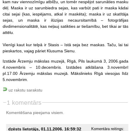
kam nav viennozīmīgu atbilžu, un tomēr nespējot sarunāties masku
dēļ. Maska ir uz sarunbiedra sejas, kas varbūt pati ir maska kādai
citai sejai (kas, iespējams, atkal ir maskēta); maska ir uz skatītāja
sejas, un maska ir ilūzijas necaursitamībā – fotogrāfijas
divdimensionalitātē, kas neļauj satikties ar tiešamību, bet tikai ar tās
attēlu.
Vienīgi kaut kur telpā ir Stasis – īstā seja bez maskas. Taču, lai tai
pieskartos, vajag pāriet Klusuma Sienu.
Izstāde Ārzemju mākslas muzejā, Rīgā, Pils laukumā 3, 2006.gada
4.novembris – 10.decembris. Izstādes atklāšana 3.novembrī
pl.17.00 Ārzemju mākslas muzejā. Mākslinieks Rīgā viesojas līdz
5.novembrim.
uz rakstu sarakstu
1 komentārs
Komentēšana pieejama visiem.
dzēsts lietotājs, 01.11.2006. 16:59:32
Komentāra reitings: