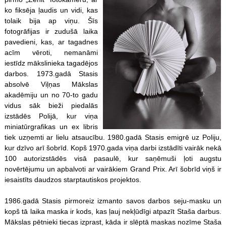
ko fiksēja ļaudis un vidi, kas
tolaik bija ap viņu. Šīs
fotogrāfijas ir zudušā laika
pavedieni, kas, ar tagadnes
acīm vēroti, nemanāmi
iestīdz mākslinieka tagadējos
darbos. 1973.gadā Stasis
absolvē Viļņas Mākslas
akadēmiju un no 70-to gadu
vidus sāk bieži piedalās
izstādēs Polijā, kur viņa
miniatūrgrafikas un ex libris
tiek uzņemti ar lielu atsaucību. 1980.gadā Stasis emigrē uz Poliju,
kur dzīvo arī šobrīd. Kopš 1970.gada viņa darbi izstādīti vairāk nekā
100 autorizstādēs visā pasaulē, kur saņēmuši ļoti augstu
novērtējumu un apbalvoti ar vairākiem Grand Prix. Arī šobrīd viņš ir
iesaistīts daudzos starptautiskos projektos.
1986.gadā Stasis pirmoreiz izmanto savos darbos seju-masku un
kopš tā laika maska ir kods, kas ļauj nekļūdīgi atpazīt Staša darbus.
Mākslas pētnieki tiecas izprast, kāda ir slēptā maskas nozīme Staša