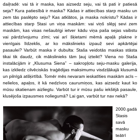
daiļradē: vai tā ir maska, kas aizsedz seju, vai tā pati ir patiesā
seja? Kura patiesībā ir maska? Kādas ir attiecības starp masku un
zem tās paslēpto seju? Kas atklātos, ja maska nokristu? Kādas ir
attiecības starp Stasi un viņa maskām: vai viņš slēpj sevi zem
maskām, kas visas nešaubīgi ietver kādu viņa paša sejas vaibstu
vai pārdzīvojumu zīmi; vai arī šķietami mēmā apaļā plakne ir
vienīgais līdzeklis, ar ko mākslinieks izpauž sevi apkārtējai
pasaulei? Varbūt maska ir dubulta: Staša veidotās maskas stāsta
tikai tik daudz, cik mākslinieks tām ļauj izteikt? Viena no Staša
instalācijām ir „Klusuma Siena” – sakropļotu seju-masku galerija,
kas izkliedz cilvēciskās traģēdijas maksimumu visdziļākajā klusumā
un pilnīgā atšķirtībā. Tomēr mēs nevaram ieskatīties maskām acīs –
nelielos, apaļos, it kā nedzīvos caurumiņos, kas aizsedz kaut ko
mūsu skatienam aizliegtu. Varbūt tur ir mūsu pašu iekšējā pasaule,
klusējoša izpausmes noliegumā? Lai gan, varbūt tur nav nekā?
2000.gadā
Stasis
savā
masku
teātrī