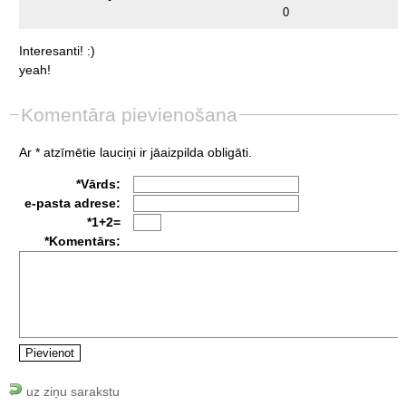
0
Interesanti!
:)
yeah!
Komentāra pievienošana
Ar * atzīmētie lauciņi ir jāaizpilda obligāti.
*Vārds:
e-pasta adrese:
*1+2=
*Komentārs:
uz ziņu sarakstu