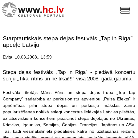
Starptautiskais stepa dejas festivāls „Tap in Riga”
apceļo Latviju
Evita, 10.03.2008., 13:59
Stepa dejas festivāls „Tap in Riga” - piedāvā koncertu
sēriju „Tikai ritms un ne tikai!!!” visa 2008. gada garumā.
Festivāla rīkotājs Māris Pūris un stepa dejas trupa „Top Tap
Company” sadarbībā ar perkusionistu apvienību „Pulsa Efekts” ir
apņēmības pilni stepa dejas un perkusiju mākslas žanra
popularizēšanas nolūkā sniegt koncertus lielākajās Latvijas pilsētās,
uz atsevišķiem koncertiem pieaicinot stepa dejotājus no Ukrainas,
Krievijas, Igaunijas, Somijas, Čehijas, Francijas, Japānas un ASV.
Tas, kādi viesmākslinieki piedalīsies katrā no uzstāšanās reizēm,
tiks ziņots vietējai presei un atspoguļots konkrēta koncerta afišā.