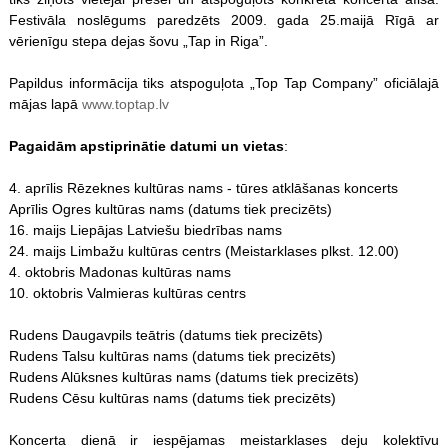
Festivāla noslēgums paredzēts 2009. gada 25.maijā Rīgā ar
vērienīgu stepa dejas šovu „Tap in Riga”.
Papildus informācija tiks atspoguļota „Top Tap Company” oficiālajā
mājas lapā
www.toptap.lv
Pagaidām apstiprinātie datumi un vietas
:
4. aprīlis Rēzeknes kultūras nams - tūres atklāšanas koncerts
Aprīlis Ogres kultūras nams (datums tiek precizēts)
16. maijs Liepājas Latviešu biedrības nams
24. maijs Limbažu kultūras centrs (Meistarklases plkst. 12.00)
4. oktobris Madonas kultūras nams
10. oktobris Valmieras kultūras centrs
Rudens Daugavpils teātris (datums tiek precizēts)
Rudens Talsu kultūras nams (datums tiek precizēts)
Rudens Alūksnes kultūras nams (datums tiek precizēts)
Rudens Cēsu kultūras nams (datums tiek precizēts)
Koncerta dienā ir iespējamas meistarklases deju kolektīvu