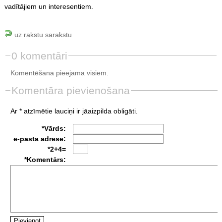
vadītājiem un interesentiem.
uz rakstu sarakstu
0 komentāri
Komentēšana pieejama visiem.
Komentāra pievienošana
Ar * atzīmētie lauciņi ir jāaizpilda obligāti.
*Vārds:
e-pasta adrese:
*2+4=
*Komentārs: