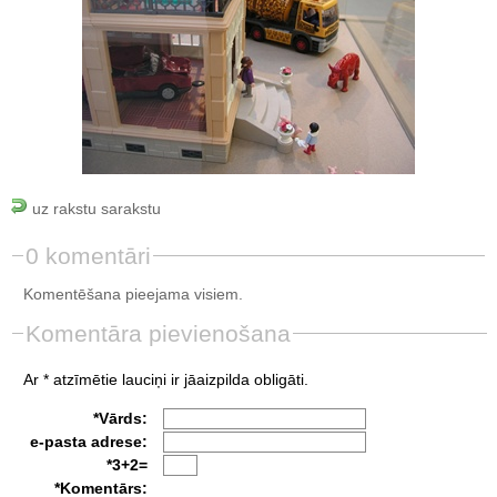
uz rakstu sarakstu
0 komentāri
Komentēšana pieejama visiem.
Komentāra pievienošana
Ar * atzīmētie lauciņi ir jāaizpilda obligāti.
*Vārds:
e-pasta adrese:
*3+2=
*Komentārs: