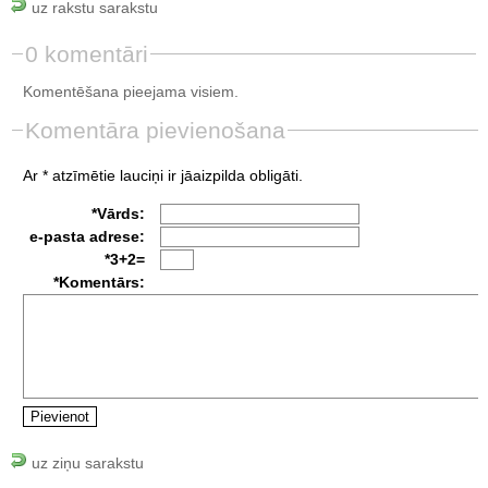
uz rakstu sarakstu
0 komentāri
Komentēšana pieejama visiem.
Komentāra pievienošana
Ar * atzīmētie lauciņi ir jāaizpilda obligāti.
*Vārds:
e-pasta adrese:
*3+2=
*Komentārs:
uz ziņu sarakstu