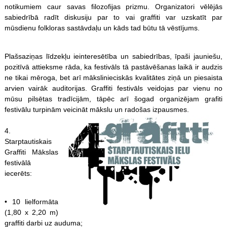
notikumiem caur savas filozofijas prizmu. Organizatori vēlējās
sabiedrībā radīt diskusiju par to vai graffiti var uzskatīt par
mūsdienu folkloras sastāvdaļu un kāds tad būtu tā vēstījums.
Plašsaziņas līdzekļu ieinteresētība un sabiedrības, īpaši jauniešu,
pozitīvā attieksme rāda, ka festivāls tā pastāvēšanas laikā ir audzis
ne tikai mēroga, bet arī mākslinieciskās kvalitātes ziņā un piesaista
arvien vairāk auditorijas. Graffiti festivāls veidojas par vienu no
mūsu pilsētas tradīcijām, tāpēc arī šogad organizējam grafiti
festivālu turpinām veicināt mākslu un radošas izpausmes.
4.
Starptautiskais
Graffiti Mākslas
festivālā
iecerēts:
• 10 lielformāta
(1,80 x 2,20 m)
graffiti darbi uz auduma;