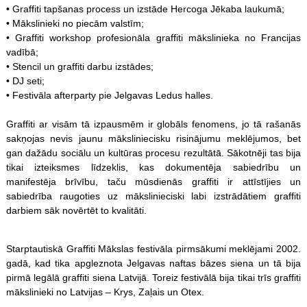
• Graffiti tapšanas process un izstāde Hercoga Jēkaba laukumā;
• Mākslinieki no piecām valstīm;
• Graffiti workshop profesionāla graffiti mākslinieka no Francijas
vadībā;
• Stencil un graffiti darbu izstādes;
• DJ seti;
• Festivāla afterparty pie Jelgavas Ledus halles.
Graffiti ar visām tā izpausmēm ir globāls fenomens, jo tā rašanās
sakņojas nevis jaunu māksliniecisku risinājumu meklējumos, bet
gan dažādu sociālu un kultūras procesu rezultātā. Sākotnēji tas bija
tikai izteiksmes līdzeklis, kas dokumentēja sabiedrību un
manifestēja brīvību, taču mūsdienās graffiti ir attīstījies un
sabiedrība raugoties uz mākslinieciski labi izstrādātiem graffiti
darbiem sāk novērtēt to kvalitāti.
Starptautiskā Graffiti Mākslas festivāla pirmsākumi meklējami 2002.
gadā, kad tika apgleznota Jelgavas naftas bāzes siena un tā bija
pirmā legālā graffiti siena Latvijā. Toreiz festivālā bija tikai trīs graffiti
mākslinieki no Latvijas – Krys, Zaļais un Otex.