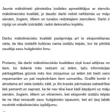
Jaunie mākslinieki pārsteidza izstādes apmeklētājus ar stencilu
māksliniecisko kvalitāti, jo daudzi darbi nebūt nelīdzinās uz māju
sienām, žogiem, tiltiem un tuneļos redzētajiem stenciliem. Darbi ir
rūpīgi un smalki izstrādāti, radot dekoratīvu koptēlu.
Darbu māksliniecisko kvalitāti pastiprināja arī to eksponēšanas
vieta, tie tika izstādīti kultūras nama izstāžu telpās, kur tie pilnībā
zaudēja savu huligānisko fonu.
Protams, šie darbi mākslinieciskās kvalitātes ziņā krasi atšķiras no
tiem, ko ikdienā mēs redzam uz ielām, taču informācijas
pārbagātības gūzmā mēs šos ziņojumus uz ielām ļoti bieži vairs
nepamanām un pat nepievēršam tiem uzmanību. Graffiti tomēr ir
atrodama arī vieta izstāžu zālē, jo šīs krasās pārmaiņas sabiedrībai
liek pamanīt un saprast, ka tie nav tikai kaut kādi ķēpājumi uz māju
sienām, žogiem, tiltiem un vilcieniem, bet eksponēti izstāžu telpās
tie ne tikai nezaudē savu huligānisko izpausmi, bet arī ļauj labāk
novērtēt māksliniecisko izpildījumu.