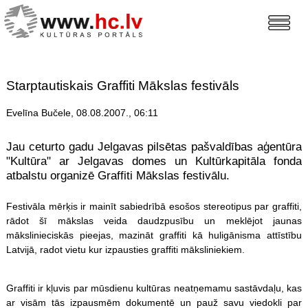
Starptautiskais Graffiti Mākslas festivāls
Evelīna Bučele, 08.08.2007., 06:11
Jau ceturto gadu Jelgavas pilsētas pašvaldības aģentūra
"Kultūra" ar Jelgavas domes un Kultūrkapitāla fonda
atbalstu organizē Graffiti Mākslas festivālu.
Festivāla mērķis ir mainīt sabiedrībā esošos stereotipus par graffiti,
rādot šī mākslas veida daudzpusību un meklējot jaunas
mākslinieciskās pieejas, mazināt graffiti kā huligānisma attīstību
Latvijā, radot vietu kur izpausties graffiti māksliniekiem.
Graffiti ir kļuvis par mūsdienu kultūras neatņemamu sastāvdaļu, kas
ar visām tās izpausmēm dokumentē un pauž savu viedokli par