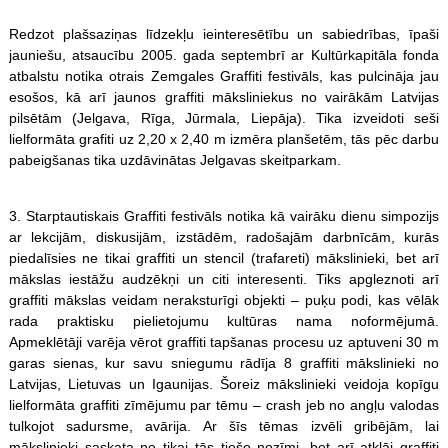
Redzot plašsaziņas līdzekļu ieinteresētību un sabiedrības, īpaši
jauniešu, atsaucību 2005. gada septembrī ar Kultūrkapitāla fonda
atbalstu notika otrais Zemgales Graffiti festivāls, kas pulcināja jau
esošos, kā arī jaunos graffiti māksliniekus no vairākām Latvijas
pilsētām (Jelgava, Rīga, Jūrmala, Liepāja). Tika izveidoti seši
lielformāta grafiti uz 2,20 x 2,40 m izmēra planšetēm, tās pēc darbu
pabeigšanas tika uzdāvinātas Jelgavas skeitparkam.
3. Starptautiskais Graffiti festivāls notika kā vairāku dienu simpozijs
ar lekcijām, diskusijām, izstādēm, radošajām darbnīcām, kurās
piedalīsies ne tikai graffiti un stencil (trafareti) mākslinieki, bet arī
mākslas iestāžu audzēkņi un citi interesenti. Tiks apgleznoti arī
graffiti mākslas veidam neraksturīgi objekti – puķu podi, kas vēlāk
rada praktisku pielietojumu kultūras nama noformējumā.
Apmeklētāji varēja vērot graffiti tapšanas procesu uz aptuveni 30 m
garas sienas, kur savu sniegumu rādīja 8 graffiti mākslinieki no
Latvijas, Lietuvas un Igaunijas. Šoreiz mākslinieki veidoja kopīgu
lielformāta graffiti zīmējumu par tēmu – crash jeb no angļu valodas
tulkojot sadursme, avārija. Ar šīs tēmas izvēli gribējām, lai
mākslinieki saskata ne tikai tās tiešo nozīmi, bet arī atklāj graffiti