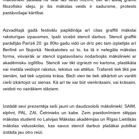
filozofisko ideju, jo šis mākslas veids ir sadursme, protests
pastāvošajai kārtībai.
Aizvadītajā gadā festivālu papildināja arī citas graffiti mākslai
raksturīgas izpausmes, īpaši izceļot stencil darbus. Stencil graffiti
parādījās Parīzē 20. gs 80to gadu vidū un drīz pēc tam izplatījās arī
Berlīnē un Ņujorkā. Neskatoties uz to, ka tā ir nelegāla mākslas
forma, visvairāk ar stencil izgatavošanu nodarbojās mākslinieki ar
akadēmisku izglītību. Stencili var tikt izgriezti no kartona, plastikāta
vai metāla veidojot rakstus, tekstus vai attēlus. Trafareti tiek likti pie
sienām, tad tiek uzpūsta krāsa. Bieži vien tie tiek atkārtoti un variēti
cieši izkārtojot uz sienas. Kā arī tie var būt vienkrāsaini, vai krāsaini,
veidoti no vairākiem slāņiem.
Izstādē sevi prezentēja seši jauni un daudzsološi mākslinieki: SAIM,
elphnt, PAL, ZAI, Četrinieks un kabe. Zem pseidonīmiem slēpjas
mākslas studenti no Latvijas Mākslas akadēmijas un Rīgas Lietišķās
mākslas vidusskolas, kas savus stencil darbus plašākai publikai
izstāda jau otro reizi.