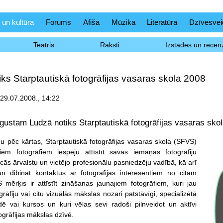
 un kultūra
Forums
Afiša
Mūzika
Literatūra
Dzīvesvei
Teātris
Raksti
Izstādes un recenz
ks Starptautiskā fotogrāfijas vasaras skola 2008
 29.07.2008., 14:22
gustam Ludzā notiks Starptautiskā fotogrāfijas vasaras skol
u pēc kārtas, Starptautiskā fotogrāfijas vasaras skola (SFVS)
iem fotogrāfiem iespēju attīstīt savas iemaņas fotogrāfiju
cās ārvalstu un vietējo profesionālu pasniedzēju vadībā, kā arī
un dibināt kontaktus ar fotogrāfijas interesentiem no citām
 mērķis ir attīstīt zināšanas jaunajiem fotogrāfiem, kuri jau
rāfiju vai citu vizuālās mākslas nozari patstāvīgi, specializētā
ē vai kursos un kuri vēlas sevi radoši pilnveidot un aktīvi
togrāfijas mākslas dzīvē.