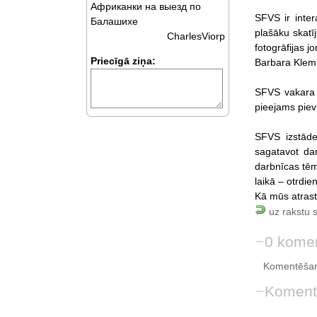
Африканки на выезд по
SFVS ir inter
Балашихе
plašāku skatī
CharlesViorp
fotogrāfijas 
Priecīgā ziņa:
Barbara Klemm
SFVS vakara 
pieejams piev
SFVS izstāde
sagatavot dar
darbnīcas tēm
laikā – otrdie
Kā mūs atrast 
uz rakstu 
0 komen
Komentēšan
Koment