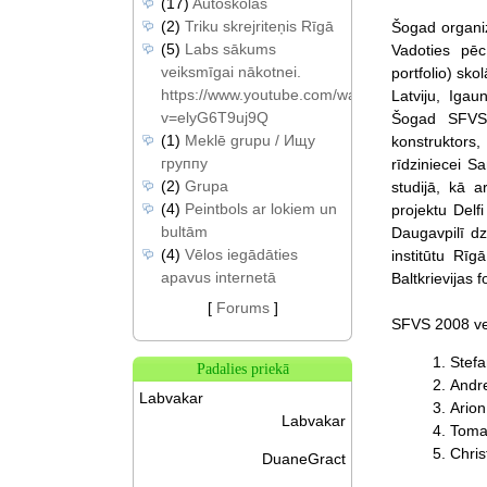
(17)
Autoskolas
(2)
Triku skrejriteņis Rīgā
Šogad organiz
(5)
Labs sākums
Vadoties pēc 
veiksmīgai nākotnei.
portfolio) sk
https://www.youtube.com/watch?
Latviju, Igaun
v=elyG6T9uj9Q
Šogad SFVS a
(1)
Meklē grupu / Ищу
konstruktors,
группу
rīdziniecei Sa
(2)
Grupa
studijā, kā a
(4)
Peintbols ar lokiem un
projektu Delf
bultām
Daugavpilī dz
(4)
Vēlos iegādāties
institūtu Rī
apavus internetā
Baltkrievijas
[
Forums
]
SFVS 2008 vei
Stefa
Padalies priekā
Andr
Labvakar
Ario
Labvakar
Tomas
Chri
DuaneGract