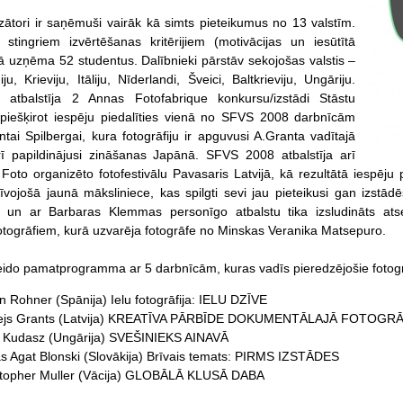
ātori ir saņēmuši vairāk kā simts pieteikumus no 13 valstīm.
stingriem izvērtēšanas kritērijiem (motivācijas un iesūtītā
olā uzņēma 52 studentus. Dalībnieki pārstāv sekojošas valstis –
iju, Krieviju, Itāliju, Nīderlandi, Šveici, Baltkrieviju, Ungāriju.
tbalstīja 2 Annas Fotofabrique konkursu/izstādi Stāstu
 piešķirot iespēju piedalīties vienā no SFVS 2008 darbnīcām
ntai Spilbergai, kura fotogrāfiju ir apguvusi A.Granta vadītajā
rī papildinājusi zināšanas Japānā. SFVS 2008 atbalstīja arī
i Foto organizēto fotofestivālu Pavasaris Latvijā, kā rezultātā iespēju
īvojošā jaunā māksliniece, kas spilgti sevi jau pieteikusi gan izstād
gā un ar Barbaras Klemmas personīgo atbalstu tika izsludināts at
 fotogrāfiem, kurā uzvarēja fotogrāfe no Minskas Veranika Matsepuro.
do pamatprogramma ar 5 darbnīcām, kuras vadīs pieredzējošie fotogrā
n Rohner (Spānija) Ielu fotogrāfija: IELU DZĪVE
ejs Grants (Latvija) KREATĪVA PĀRBĪDE DOKUMENTĀLAJĀ FOTOGRĀ
n Kudasz (Ungārija) SVEŠINIEKS AINAVĀ
 Agat Blonski (Slovākija) Brīvais temats: PIRMS IZSTĀDES
stopher Muller (Vācija) GLOBĀLĀ KLUSĀ DABA