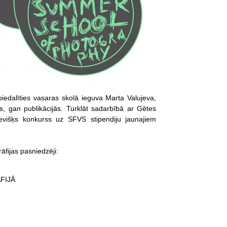
 piedalīties vasaras skolā ieguva Marta Valujeva,
ēs, gan publikācijās. Turklāt sadarbībā ar Gētes
sevišķs konkurss uz SFVS stipendiju jaunajiem
fijas pasniedzēji:
FIJĀ