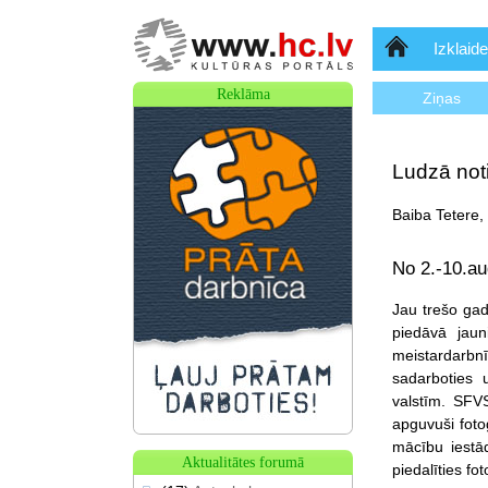
Sākumlapa
Izklaide
Reklāma
Ziņas
Ludzā noti
Baiba Tetere,
No 2.-10.au
Jau trešo gad
piedāvā jaun
meistardarbnī
sadarboties 
valstīm. SFVS
apguvuši fotog
mācību iestād
Aktualitātes forumā
piedalīties fo