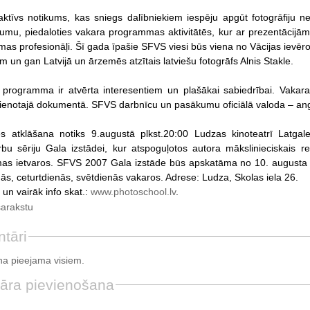
aktīvs notikums, kas sniegs dalībniekiem iespēju apgūt fotogrāfiju nev
jumu, piedaloties vakara programmas aktivitātēs, kur ar prezentācijām 
jomas profesionāļi. Šī gada īpašie SFVS viesi būs viena no Vācijas iev
 un gan Latvijā un ārzemēs atzītais latviešu fotogrāfs Alnis Stakle.
programma ir atvērta interesentiem un plašākai sabiedrībai. Vakara
ienotajā dokumentā. SFVS darbnīcu un pasākumu oficiālā valoda – ang
s atklāšana notiks 9.augustā plkst.20:00 Ludzas kinoteatrī Latgale
bu sēriju Gala izstādei, kur atspoguļotos autora mākslinieciskais re
as ietvaros. SFVS 2007 Gala izstāde būs apskatāma no 10. augusta l
nās, ceturtdienās, svētdienās vakaros. Adrese: Ludza, Skolas iela 26.
un vairāk info skat.:
www.photoschool.lv
.
sarakstu
tāri
a pieejama visiem.
āra pievienošana