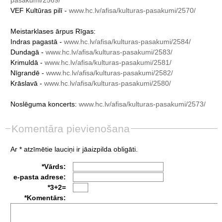
VEF
Kultūras
pilī
-
www.hc.lv/afisa/kulturas-pasakumi/2570/
Meistarklases
ārpus
Rīgas:
Indras
pagastā
-
www.hc.lv/afisa/kulturas-pasakumi/2584/
Dundagā
-
www.hc.lv/afisa/kulturas-pasakumi/2583/
Krimuldā
-
www.hc.lv/afisa/kulturas-pasakumi/2581/
Nīgrandē
-
www.hc.lv/afisa/kulturas-pasakumi/2582/
Krāslavā
-
www.hc.lv/afisa/kulturas-pasakumi/2580/
Noslēguma
koncerts:
www.hc.lv/afisa/kulturas-pasakumi/2573/
Komentāra pievienošana
Ar * atzīmētie lauciņi ir jāaizpilda obligāti.
*Vārds:
e-pasta adrese:
*3+2=
*Komentārs: