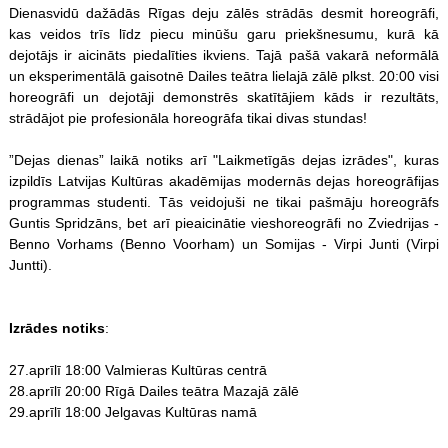
Dienasvidū dažādās Rīgas deju zālēs strādās desmit horeogrāfi,
kas veidos trīs līdz piecu minūšu garu priekšnesumu, kurā kā
dejotājs ir aicināts piedalīties ikviens. Tajā pašā vakarā neformālā
un eksperimentālā gaisotnē Dailes teātra lielajā zālē plkst. 20:00 visi
horeogrāfi un dejotāji demonstrēs skatītājiem kāds ir rezultāts,
strādājot pie profesionāla horeogrāfa tikai divas stundas!
”Dejas dienas” laikā notiks arī "Laikmetīgās dejas izrādes", kuras
izpildīs Latvijas Kultūras akadēmijas modernās dejas horeogrāfijas
programmas studenti. Tās veidojuši ne tikai pašmāju horeogrāfs
Guntis Spridzāns, bet arī pieaicinātie vieshoreogrāfi no Zviedrijas -
Benno Vorhams (Benno Voorham) un Somijas - Virpi Junti (Virpi
Juntti).
Izrādes notiks
:
27.aprīlī 18:00 Valmieras Kultūras centrā
28.aprīlī 20:00 Rīgā Dailes teātra Mazajā zālē
29.aprīlī 18:00 Jelgavas Kultūras namā