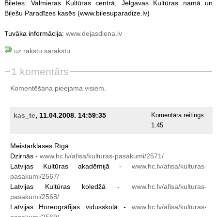
Biļetes: Valmieras Kultūras centrā, Jelgavas Kultūras namā un
Biļešu Paradīzes kasēs (www.bilesuparadize.lv)
Tuvāka informācija:
www.dejasdiena.lv
uz rakstu sarakstu
1 komentārs
Komentēšana pieejama visiem.
kas_te
, 11.04.2008. 14:59:35
Komentāra reitings:
1.45
Meistarklases
Rīgā:
Dzirnās
-
www.hc.lv/afisa/kulturas-pasakumi/2571/
Latvijas
Kultūras
akadēmijā
-
www.hc.lv/afisa/kulturas-
pasakumi/2567/
Latvijas
Kultūras
koledžā
-
www.hc.lv/afisa/kulturas-
pasakumi/2568/
Latvijas
Horeogrāfijas
vidusskolā
-
www.hc.lv/afisa/kulturas-
pasakumi/2569/