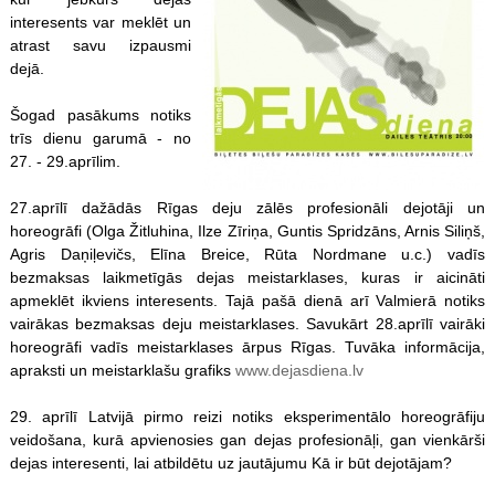
interesents var meklēt un
atrast savu izpausmi
dejā.
Šogad pasākums notiks
trīs dienu garumā - no
27. - 29.aprīlim.
27.aprīlī dažādās Rīgas deju zālēs profesionāli dejotāji un
horeogrāfi (Olga Žitluhina, Ilze Zīriņa, Guntis Spridzāns, Arnis Siliņš,
Agris Daņiļevičs, Elīna Breice, Rūta Nordmane u.c.) vadīs
bezmaksas laikmetīgās dejas meistarklases, kuras ir aicināti
apmeklēt ikviens interesents. Tajā pašā dienā arī Valmierā notiks
vairākas bezmaksas deju meistarklases. Savukārt 28.aprīlī vairāki
horeogrāfi vadīs meistarklases ārpus Rīgas. Tuvāka informācija,
apraksti un meistarklašu grafiks
www.dejasdiena.lv
29. aprīlī Latvijā pirmo reizi notiks eksperimentālo horeogrāfiju
veidošana, kurā apvienosies gan dejas profesionāļi, gan vienkārši
dejas interesenti, lai atbildētu uz jautājumu Kā ir būt dejotājam?