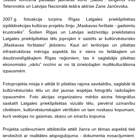
Teterovskis un Latvijas Nacionālā teātra aktrise Zane Jančevska.
2007.g. fotoakcija turpina Rīgas Latgales priekšpilsētas
izpilddirekcijas kultūras projektu līniju „Maskavas forštate - gadsimtu
krustcelēs”. Šodien Rīgas un Latvijas iedzīvotāju priekšstatos
Latgales priekšpilsētas tēls joprojām ir saistīts ar kultūrvēsturisko
„Maskavas forštates” jēdzienu. Kaut arī teritorijas un pilsētas
infrastruktūras mēroga aspektā šis ir viens no lielākajiem un
daudzveidīgākajiem Rīgas reģioniem, tas ir saglabājis pilsētas
ekonomisko „vārtu” nozīmi ar no tā izrietošajām multikulturālisma
izpausmēm.
Fotoprojekta misija ir atklāt šī pilsētas rajona savdabību, saglabāt tā
kultūrvēsturisko tēlu un dot jaunas iespējas fotogrāfu radošajām
izpausmēm. Foto akcijas organizatoru mērķis aicina fotogrāfus
saskatīt Latgales priekšpilsētas vizuālo tēlu, pievērst uzmanību
cilvēkiem, kultūrvēsturiskajām vērtībām un tam noskaņu kopumam,
kurš veidojas no gaismas, skaņu un smaržu kopuma.
Projekta uzdevumiem atbilstošie attēli žanra un tēmas aspektā tiek
ierobežoti ar realitātes atspoguļojuma - dokumenta nosacījumiem.