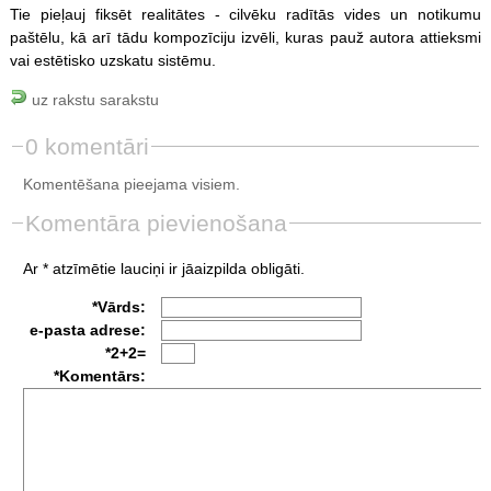
Tie pieļauj fiksēt realitātes - cilvēku radītās vides un notikumu
paštēlu, kā arī tādu kompozīciju izvēli, kuras pauž autora attieksmi
vai estētisko uzskatu sistēmu.
uz rakstu sarakstu
0 komentāri
Komentēšana pieejama visiem.
Komentāra pievienošana
Ar * atzīmētie lauciņi ir jāaizpilda obligāti.
*Vārds:
e-pasta adrese:
*2+2=
*Komentārs: