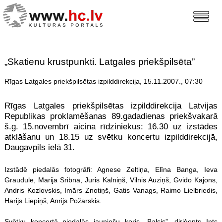
„Skatienu krustpunkti. Latgales priekšpilsēta”
Rīgas Latgales priekšpilsētas izpilddirekcija, 15.11.2007., 07:30
Rīgas Latgales priekšpilsētas izpilddirekcija Latvijas
Republikas proklamēšanas 89.gadadienas priekšvakarā
š.g. 15.novembrī aicina rīdziniekus: 16.30 uz izstādes
atklāšanu un 18.15 uz svētku koncertu izpilddirekcijā,
Daugavpils ielā 31.
Izstādē piedalās fotogrāfi: Agnese Zeltiņa, Elīna Banga, Ieva
Graudule, Marija Sribna, Juris Kalniņš, Vilnis Auziņš, Gvido Kajons,
Andris Kozlovskis, Imārs Znotiņš, Gatis Vanags, Raimo Lielbriedis,
Harijs Liepiņš, Anrijs Požarskis.
Svētku koncertā piedalās jauniešu koris „Balsis”, diriģents Ints