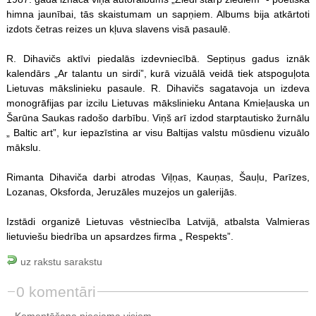
himna jaunībai, tās skaistumam un sapņiem. Albums bija atkārtoti
izdots četras reizes un kļuva slavens visā pasaulē.
R. Dihavičs aktīvi piedalās izdevniecībā. Septiņus gadus iznāk
kalendārs „Ar talantu un sirdi”, kurā vizuālā veidā tiek atspoguļota
Lietuvas mākslinieku pasaule. R. Dihavičs sagatavoja un izdeva
monogrāfijas par izcilu Lietuvas mākslinieku Antana Kmieļauska un
Šarūna Saukas radošo darbību. Viņš arī izdod starptautisko žurnālu
„ Baltic art”, kur iepazīstina ar visu Baltijas valstu mūsdienu vizuālo
mākslu.
Rimanta Dihaviča darbi atrodas Viļņas, Kauņas, Šauļu, Parīzes,
Lozanas, Oksforda, Jeruzāles muzejos un galerijās.
Izstādi organizē Lietuvas vēstniecība Latvijā, atbalsta Valmieras
lietuviešu biedrība un apsardzes firma „ Respekts”.
uz rakstu sarakstu
0 komentāri
Komentēšana pieejama visiem.