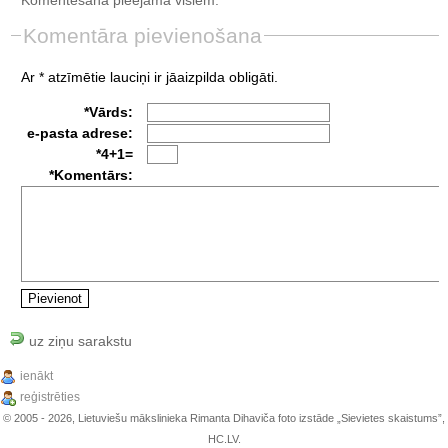
Komentāra pievienošana
Ar * atzīmētie lauciņi ir jāaizpilda obligāti.
*Vārds:
e-pasta adrese:
*4+1=
*Komentārs:
uz ziņu sarakstu
ienākt
reģistrēties
© 2005 - 2026, Lietuviešu mākslinieka Rimanta Dihaviča foto izstāde „Sievietes skaistums”,
HC.LV.