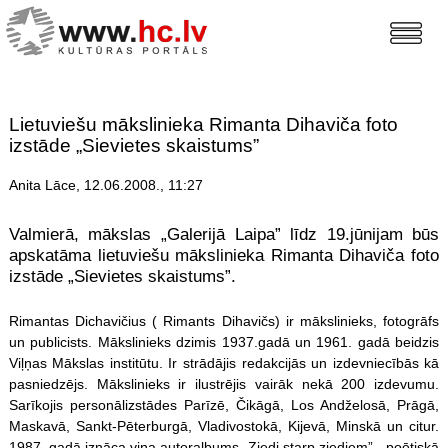
Lietuviešu mākslinieka Rimanta Dihaviča foto
izstāde „Sievietes skaistums”
Anita Lāce, 12.06.2008., 11:27
Valmierā, mākslas „Galerijā Laipa” līdz 19.jūnijam būs
apskatāma lietuviešu mākslinieka Rimanta Dihaviča foto
izstāde „Sievietes skaistums”.
Rimantas Dichavičius ( Rimants Dihavičs) ir mākslinieks, fotogrāfs
un publicists. Mākslinieks dzimis 1937.gadā un 1961. gadā beidzis
Viļņas Mākslas institūtu. Ir strādājis redakcijās un izdevniecībās kā
pasniedzējs. Mākslinieks ir ilustrējis vairāk nekā 200 izdevumu.
Sarīkojis personālizstādes Parīzē, Čikāgā, Los Andželosā, Prāgā,
Maskavā, Sankt-Pēterburgā, Vladivostokā, Kijevā, Minskā un citur.
1987. gadā iznāca viņa autoralbums „Ziedi starp ziediem” - poētiskā