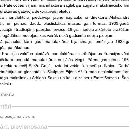
s. Pateicoties viņam, manufaktūra saglabāja augstu māksliniecisko līmen
ufaktūrās gatavoja dekoratīvus reljefus.
a manufaktūra piedzīvoja jaunu uzplaukumu direktora Aleksandra
ālu un jaunas, daudz plastiskākas masas, gan formas. 1909.gadā
vecajām tradīcijām, papildus ieviešot 18.gs. modeļu atkārtotu tiražēšan
s iegādāties modeļus, kas vairāk nekā gadsimtu nebija pieejami.
ā pasaules kara gadi manufaktūrai bija smagi, tomēr jau 1925.ga
gūst panākumus.
Francijas valdība piedāvā manufaktūras izstrādājumus Francijas vēstn
pēckara periodā manufaktūrai neklājās viegli. Pārmaiņas atnes 196
direktoru iecēļ Seržu Gotjē, uzdodot veidot laikmetīgu dizainu. Dar
zīmētājus un gleznotājus. Skulptors Etjēns Aždū rada neskaitāmas fo
kāņu mākslinieku Adrianu Saksu un itāļu dizaineru Etore Sotsasu. Šobrī
mākslu.
sarakstu
tāri
a pieejama visiem.
āra pievienošana