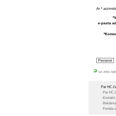
Ar * atzīmēti
*
e-pasta a
*Komen
uz ziņu sa
Par HC.L
Par HC.
Kontakti
Reklāma
Portāla s