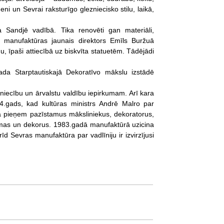
i un Sevrai raksturīgo glezniecisko stilu, laikā,
 Sandjē vadībā. Tika renovēti gan materiāli,
 manufaktūras jaunais direktors Emīls Buržuā
u, īpaši attiecībā uz biskvīta statuetēm. Tādējādi
da Starptautiskajā Dekoratīvo mākslu izstādē
iecību un ārvalstu valdību iepirkumam. Arī kara
4.gads, kad kultūras ministrs Andrē Malro par
bā pieņem pazīstamus māksliniekus, dekoratorus,
rmas un dekorus. 1983.gadā manufaktūrā uzicina
d Sevras manufaktūra par vadlīniju ir izvirzījusi