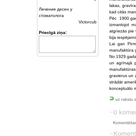
lakas, gravīra
Лечение десен у
kad citās man
стоматолога
Pēc 1900.gad
Victorcub
izmantojot m
atgriezās pie 
Priecīgā ziņa:
bija iespējam
Lai gan Pirm
manufaktūra 
No 1929.gada 
un agrīnajā 
manufaktūras 
gravierus un 
strādāt ameri
konceptuālo 
uz rakstu 
0 komen
Komentēšan
Koment