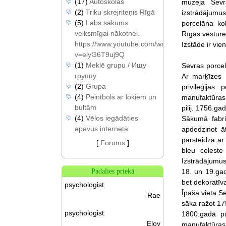
(17)
Autoskolas
muzeja Sevr
(2)
Triku skrejriteņis Rīgā
izstrādājumu
(5)
Labs sākums
porcelāna ko
veiksmīgai nākotnei.
Rīgas vēsture
https://www.youtube.com/watch?
Izstāde ir vie
v=elyG6T9uj9Q
(1)
Meklē grupu / Ищу
Sevras porcel
группу
Ar marķīzes
(2)
Grupa
privilēģija
(4)
Peintbols ar lokiem un
manufaktūras 
bultām
pilij. 1756.g
(4)
Vēlos iegādāties
Sākumā fabri
apavus internetā
apdedzinot ā
pārsteidza ar
[
Forums
]
bleu celeste
Izstrādājumus
18. un 19.ga
Padalies priekā
bet dekoratīva
psychologist
Īpaša vieta Se
Rae
sāka ražot 175
psychologist
1800.gadā pa
Eloy
manufaktūras 