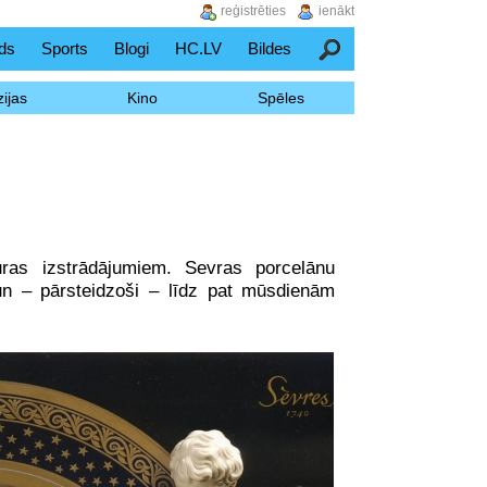
reģistrēties
ienākt
ds
Sports
Blogi
HC.LV
Bildes
Meklēšana
ijas
Kino
Spēles
ūras izstrādājumiem. Sevras porcelānu
un – pārsteidzoši – līdz pat mūsdienām