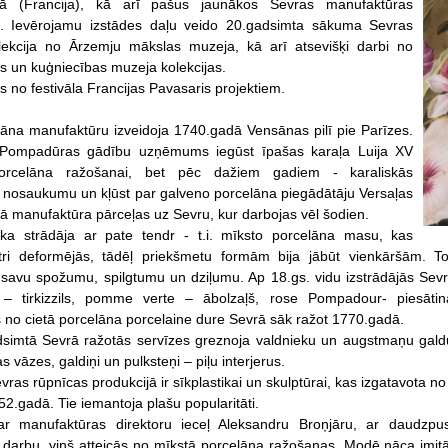
ā (Francija), kā arī pašus jaunākos Sevras manufaktūras
s. Ievērojamu izstādes daļu veido 20.gadsimta sākuma Sevras
lekcija no Ārzemju mākslas muzeja, kā arī atsevišķi darbi no
s un kuģniecības muzeja kolekcijas.
ns no festivāla Francijas Pavasaris projektiem.
āna manufaktūru izveidoja 1740.gadā Vensānas pilī pie Parīzes.
 Pompadūras gādību uzņēmums iegūst īpašas karaļa Luija XV
s porcelāna ražošanai, bet pēc dažiem gadiem - karaliskās
nosaukumu un kļūst par galveno porcelāna piegādātāju Versaļas
adā manufaktūra pārceļas uz Sevru, kur darbojas vēl šodien.
ka strādāja ar pate tendr - t.i. mīksto porcelāna masu, kas
tri deformējās, tādēļ priekšmetu formām bija jābūt vienkāršām. To
 savu spožumu, spilgtumu un dziļumu. Ap 18.gs. vidu izstrādājās Sevrai
 – tirkizzils, pomme verte – ābolzaļš, rose Pompadour- piesātinā
 no cietā porcelāna porcelaine dure Sevrā sāk ražot 1770.gadā.
dsimtā Sevrā ražotās servīzes greznoja valdnieku un augstmaņu gald
s vāzes, galdiņi un pulksteņi – piļu interjerus.
vras rūpnīcas produkcijā ir sīkplastikai un skulptūrai, kas izgatavota n
2.gadā. Tie iemantoja plašu popularitāti.
r manufaktūras direktoru ieceļ Aleksandru Broņjāru, ar daudzpusīg
darbu, viņš atteicās no mīkstā porcelāna ražošanas. Modē nāca imitāc