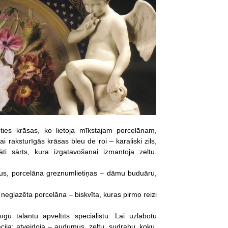
ties krāsas, ko lietoja mīkstajam porcelānam,
 raksturīgās krāsas bleu de roi – karaliski zils,
ti sārts, kura izgatavošanai izmantoja zeltu.
us, porcelāna greznumlietiņas – dāmu buduāru,
o neglazēta porcelāna – biskvīta, kuras pirmo reizi
u talantu apveltīts speciālistu. Lai uzlabotu
ija: atveidoja – audumus, zeltu, sudrabu, koku,