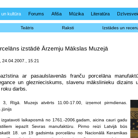
 un kultūra
Forums
Afiša
Mūzika
Literatūra
Dzīvesvei
Teātris
Raksti
Izstādes un recenz
rcelāns izstādē Ārzemju Mākslas Muzejā
 24.04.2007., 15:21
pazīstina ar pasaulslavenās franču porcelāna manufakt
legance un gleznieciskums, slavenu mākslinieku dizains 
 roku darbs.
 3, Rīgā. Muzejs atvērts 11.00-17.00, izņemot pirmdienas.
.jūnijs
 izgatavoti laikaposmā no 1761.-2006.gadam, aicina cauri gadu
tiliem iepazīt Sevras manufaktūru. Pirmo reizi Latvijā būs
skatīt 18. un 19 gadsimta porcelānu no Nacionālā Keramikas