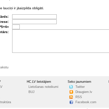
e lauciņi ir jāaizpilda obligāti.
Vārds:
drese:
*5+4=
tārs:
rakstu
V
HC.LV lietotājiem
Seko jaunumiem
LV
Lietošanas noteikumi
Twitter
BUJ
Draugiem.lv
RSS
truktūra
Facebook.com