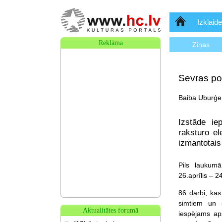
Sākumlapa
Izklaide
Reklāma
Ziņas
Sevras po
Baiba Uburģe,
Izstāde ie
raksturo e
izmantotais
Pils laukumā
26.aprīlis – 24
86 darbi, kas
simtiem un s
Aktualitātes forumā
iespējams ap