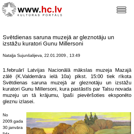
Svētdienas saruna muzejā ar gleznotāju un
izstāžu kuratori Gunu Millersoni
Nataļja Sujunšalijeva, 22.01.2009., 13:49
1.februārī Latvijas Nacionālā mākslas muzeja Mazajā
zālē (K.Valdemāra ielā 10a) plkst. 15:00 tiek rīkota
Svētdienas saruna muzejā ar gleznotāju un izstāžu
kuratori Gunu Millersoni, kura pastāstīs par Talsu novada
muzeju un tā krājumu, īpaši pievēršoties eksponēto
gleznu izlasei.
N
o
2009.gada
30.janvāra
līdz