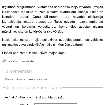
Izglītības programmas Svētdienas sarunas muzejā ietvaros Latvijas
Nacionālais mākslas muzejs piedāvā skatītājiem iespēju tikties ar
izstādes kuratori Gunu Millersoni, kura novadīs ekskursiju
jaunatklātajā izstādē, stāstot par Talsu novada muzeja tapšanas
vēsturi un kolekciju veidošanos, komentējot atlasīto gleznu
māksliniecisko un kultūrvēsturisko vērtību.
Nāciet, skatiet, apbrīnojiet, salīdziniet, uzdodiet jautājumus, veidojiet
un izsakiet savu viedokli! Aicināti visi! Mēs Jūs gaidām!
Plašāk par izstādi lasiet LNMM mājas lapā: .
uz rakstu sarakstu
0 komentāri
Komentēšana pieejama visiem.
Komentāra pievienošana
Ar * atzīmētie lauciņi ir jāaizpilda obligāti.