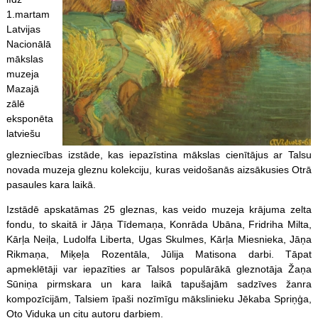
1.martam
Latvijas
Nacionālā
mākslas
muzeja
Mazajā
zālē
eksponēta
latviešu
glezniecības izstāde, kas iepazīstina mākslas cienītājus ar Talsu
novada muzeja gleznu kolekciju, kuras veidošanās aizsākusies Otrā
pasaules kara laikā.
Izstādē apskatāmas 25 gleznas, kas veido muzeja krājuma zelta
fondu, to skaitā ir Jāņa Tīdemaņa, Konrāda Ubāna, Fridriha Milta,
Kārļa Neiļa, Ludolfa Liberta, Ugas Skulmes, Kārļa Miesnieka, Jāņa
Rikmaņa, Miķeļa Rozentāla, Jūlija Matisona darbi. Tāpat
apmeklētāji var iepazīties ar Talsos populārākā gleznotāja Žaņa
Sūniņa pirmskara un kara laikā tapušajām sadzīves žanra
kompozīcijām, Talsiem īpaši nozīmīgu mākslinieku Jēkaba Spriņģa,
Oto Viduka un citu autoru darbiem.