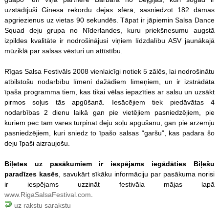
uzstādījuši Ginesa rekordu dejas sfērā, sasniedzot 182 dāmas
apgriezienus uz vietas 90 sekundēs. Tāpat ir jāpiemin Salsa Dance
Squad deju grupa no Nīderlandes, kuru priekšnesumu augstā
izpildes kvalitāte ir nodrošinājusi viņiem līdzdalību ASV jaunākajā
mūziklā par salsas vēsturi un attīstību.
Rīgas Salsa Festivāls 2008 vienlaicīgi notiek 5 zālēs, lai nodrošinātu
atbilstošu nodarbību līmeni dažādiem līmeņiem, un ir izstrādāta
īpaša programma tiem, kas tikai vēlas iepazīties ar salsu un uzsākt
pirmos soļus tās apgūšanā. Iesācējiem tiek piedāvātas 4
nodarbības 2 dienu laikā gan pie vietējiem pasniedzējiem, pie
kuriem pēc tam varēs turpināt deju soļu apgūšanu, gan pie ārzemju
pasniedzējiem, kuri sniedz to īpašo salsas “garšu”, kas padara šo
deju īpaši aizraujošu.
Biļetes uz pasākumiem ir iespējams iegādāties Biļešu
paradīzes kasēs
, savukārt sīkāku informāciju par pasākuma norisi
ir iespējams uzzināt festivāla mājas lapā
www.RigaSalsaFestival.com
.
uz rakstu sarakstu