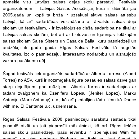
apmeklē visu Latvijas salsas dejas skolu pārstāvji. Festivāla
organizatoriem – Latvijas Salsas Asociācijai, kura ir dibināta jau
2005.gadā un kopš tā brīža ir uzsākusi aktīvu salsas attīstību
Latvijā, kā arī sadarbības veicināšanu ar ārvalstu salsas deju
skolām un festivāliem, - ir izveidojusies cieša sadarbība ne tikai ar
Latvijas salsas skolām, bet arī ar Lietuvas un Igaunijas lielākajām
salsas skolām Salsa Sisters un Casa de Baila, kuru pasniedzēji un
audzēkņi ik gadu gaida Rīgas Salsas Festivālu tā augstās
kvalitātes, izcilo pasniedzēju, interesanto nodarbību un aizraujošo
vakara pasākumu dēļ.
Šogad festivāls tiek organizēts sadarbībā ar Albertu Torresu (Albert
Torres) no ASV, kurš ir nozīmīgākā figūra pasaules salsas dzīvē gan
starp dejotājiem, gan mūziķiem. Alberts Torres ir sadarbojies ar
tādām zvaigznēm kā Dženiferu Lopesu (Jenifer Lopez), Marku
Antoniju (Marc Anthony) u.c., kā arī piedalījies tādu filmu kā Dance
with me, El Cantante u.c. uzņemšanā.
Rīgas Salsas Festivāla 2008 pasniedzēju sarakstu sastāda tikai
pasaulē atzīti un ļoti pieprasīti mākslinieki, kā arī Rīgas lielāko
salsas skolu pasniedzēji. Īpašu ievērību ir izpelnījušies Wim “el
guapo” un viņa partnere Barbara no Beļģijas, kuri šogad ir