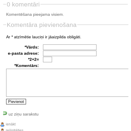
0 komentāri
Komentēšana pieejama visiem.
Komentāra pievienošana
Ar * atzīmētie lauciņi ir jāaizpilda obligāti.
*Vārds:
e-pasta adrese:
*2+2=
*Komentārs:
uz ziņu sarakstu
ienākt
reģistrēties