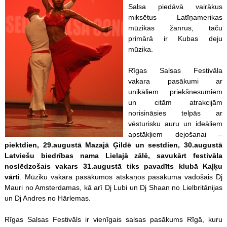
Salsa piedāvā vairākus
miksētus Latīņamerikas
mūzikas žanrus, taču
primārā ir Kubas deju
mūzika.
Rīgas Salsas Festivāla
vakara pasākumi ar
unikāliem priekšnesumiem
un citām atrakcijām
norisināsies telpās ar
vēsturisku auru un ideāliem
apstākļiem dejošanai –
piektdien, 29.augustā Mazajā Ģildē un sestdien, 30.augustā
Latviešu biedrības nama Lielajā zālē, savukārt festivāla
noslēdzošais vakars 31.augustā tiks pavadīts klubā Kaļķu
vārti
. Mūziku vakara pasākumos atskaņos pasākuma vadošais Dj
Mauri no Amsterdamas, kā arī Dj Lubi un Dj Shaan no Lielbritānijas
un Dj Andres no Hārlemas.
Rīgas Salsas Festivāls ir vienīgais salsas pasākums Rīgā, kuru