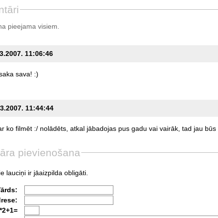
tāri
a pieejama visiem.
03.2007. 11:06:46
saka
sava!
:)
03.2007. 11:44:44
ar
ko
filmēt
:/
nolādēts,
atkal
jābadojas
pus
gadu
vai
vairāk,
tad
jau
būs
āra pievienošana
e lauciņi ir jāaizpilda obligāti.
Vārds:
drese:
*2+1=