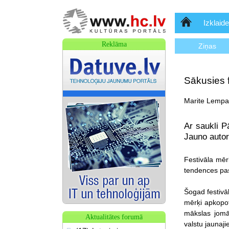
Sākumlapa
Izklaide
Reklāma
Ziņas
Sākusies 
Marite Lempa,
Ar saukli P
Jauno autor
Festivāla mērķ
tendences pas
Šogad festivā
mērķi apkopot
mākslas jomā,
Aktualitātes forumā
valstu jaunaj