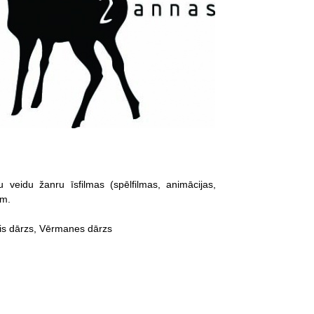
eidu žanru īsfilmas (spēlfilmas, animācijas,
ēm.
kais dārzs, Vērmanes dārzs