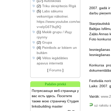
(17)
Autoskolas
(2)
Triku skrejriteņis Rīgā
2007. gadā ir
(5)
Labs sākums
darbu pieņem
veiksmīgai nākotnei.
https://www.youtube.com/watch?
Starptautiskā
v=elyG6T9uj9Q
Baltijas īsfil
(1)
Meklē grupu / Ищу
Zaļās Annas 
группу
Foto konkurss
(2)
Grupa
(4)
Peintbols ar lokiem un
Iesniegšanas 
bultām
Iesniegšanas 
(4)
Vēlos iegādāties
apavus internetā
Konkursa pro
[
Forums
]
dokumentālās,
Festivāla nor
Padalies priekā
Laiks: 2007. 
Потрясающе веб-страница у
вас есть здесь. Посетите
Vairāk:
www.2
также мою страничку Студия
uz rakstu 
linksbuilding master