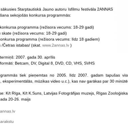
 sākusies Starptautiskā Jauno autoru īsfilmu festivāla 2ANNAS
šana sekojošās konkursa programmās:
 konkursa programma (režisora vecums: 18-29 gadi)
mu skate (režisora vecums: 18-29 gadi)
konkursa programma (režisora vecums: līdz 18 gadiem)
 /Četras istabas/ (skat.
www.2annas.lv
)
termiņš: 2007. gada 30. aprīlis
formāti: Betcam, DV, Digital 8, DVD, CD, VHS, SVHS
grammās tiek pieņemtas no 2005. līdz 2007. gadam tapušas visu v
 eksperimentālās, mūzikas video u.c.), kas nav garākas par 30 minūt
ise: K/t Rīga, K/t K.Suns, Latvijas Fotogrāfijas muzejs, Rīgas Zooloģis
gada 20-26. maijs
annas.lv
sarakstu