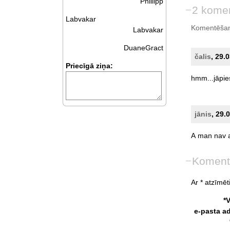
Phillipp
2 komen
Labvakar
Komentēšan
Labvakar
DuaneGract
čalis
, 29.
Priecīgā ziņa:
hmm...jāpie
jānis
, 29.
A
man
nav
Koment
Ar * atzīmēti
*
e-pasta a