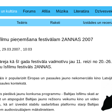
 un kultūra
Forums
Afiša
Mūzika
Literatūra
Dzīvesvei
Teātris
Raksti
Izstādes un recenz
filmu pieņemšana festivālam 2ANNAS 2007
 29.03.2007., 10:03
āreja kā šī gada festivāla vadmotīvu jau 11. reizi no 20.-26
u īsfilmu festivāls 2ANNAS.
is ir popularizēt Eiropas un pasaules jauno nekomerciālo kino Latvijā, 
aules kontekstā.
ls piedāvā jaunu konkursa programmu - Baltijas īsfilmu skati ar
 un atspoguļot Baltijas jauno režisoru veikumu kino un video
 kā arī izveidot stabilu sadarbības platformu starp Baltijas
iem audiovizuālajiem māksliniekiem.