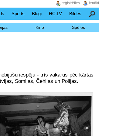
reģistrēties
ienākt
ds
Sports
Blogi
HC.LV
Bildes
Meklēšana
ijas
Kino
Spēles
ebijušu iespēju - trīs vakarus pēc kārtas
tvijas, Somijas, Čehijas un Polijas.