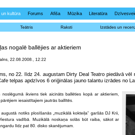
 un kultūra
Forums
Afiša
Mūzika
Literatūra
Dzīvesvei
Teātris
Raksti
Izstādes un recenz
as nogalē ballējies ar aktieriem
lns, 22.08.2008., 12:22
ms, no 22. līdz 24. augustam Dirty Deal Teatro piedāvā vēl n
afe telpas apdzīvos 6 oriģinālas jauno talantu izrādes no La
 noslēgumā ikviens tiek aicināts ballēties kopā ar aktieriem,
pārējiem iesaistītajiem jautrās ballītēs.
. augustā notiks plosīšanās „muzikālā kokteiļa” garšās DJ Krii,
iestura vadībā. Muzikālā noskaņa solās būt raiba, sākot ar
ngardu līdz pat 80. disko skanējumam.