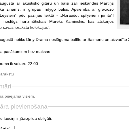
augustā ar akustisko ģitāru un balsi zāli ieskandēs Mārtiņš
 kā zināms, ir grupas Indygo balss. Apvienība ar graciozo
eystein” pēc paziņas teiktā - „Noraušot spīķeriem jumtu”!
u noslēgs harizmātiskais Mareks Kaminskis, kas atskaņos
 savas ierakstu kolekcijas”.
augustā notiks Dirty Drama noslēguma ballīte ar Saimonu un aizvadīto
ara pasākumiem bez maksas.
kums ik vakaru 22:00
sarakstu
tāri
a pieejama visiem.
āra pievienošana
e lauciņi ir jāaizpilda obligāti.
Vārds: