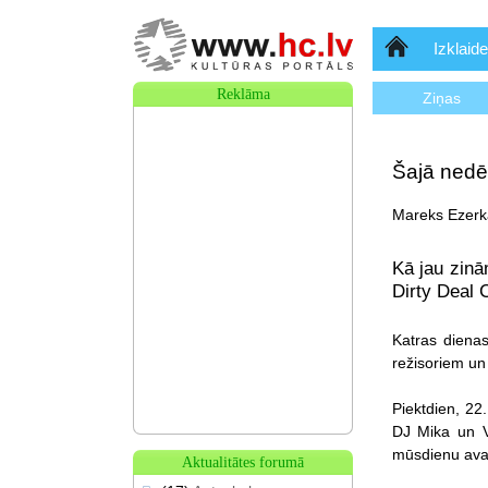
Sākumlapa
Izklaide
Reklāma
Ziņas
Šajā nedēļ
Mareks Ezerka
Kā jau zinā
Dirty Deal C
Katras dienas
režisoriem un 
Piektdien, 22
DJ Mika un V
mūsdienu ava
Aktualitātes forumā