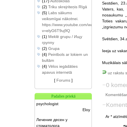
(17)
Autoskolas
Sestdien, 23.
(2)
Triku skrejriteņis Rīgā
Vaters, kas,
(5)
Labs sākums
nosaukumu „L
veiksmīgai nākotnei.
Toties vakar
https://www.youtube.com/watch?
„izgriezumu no
v=elyG6T9uj9Q
(1)
Meklē grupu / Ищу
Svētdien, 34.
группу
(2)
Grupa
Ieeja uz vak
(4)
Peintbols ar lokiem un
bultām
Muzikālais sā
(4)
Vēlos iegādāties
apavus internetā
uz rakstu 
[
Forums
]
0 komen
Komentēšan
Padalies priekā
Koment
psychologist
Eloy
Ar * atzīmēti
Лечение десен у
стоматолога
*