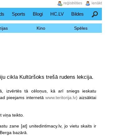
reģistrēties
ienākt
ds
Sports
Blogi
HC.LV
Bildes
Meklēšana
ijas
Kino
Spēles
ju cikla Kultūršoks trešā rudens lekcija.
jā, izvērtēs tā cēloņus, kā arī sniegs ieskatu
agad pieejams internetā
www.teritorija.lv)
aizsāktai
 viņa teikto.
tu zane [at] unitedintimacy.lv, jo vietu skaits ir
, Berga bazārā.