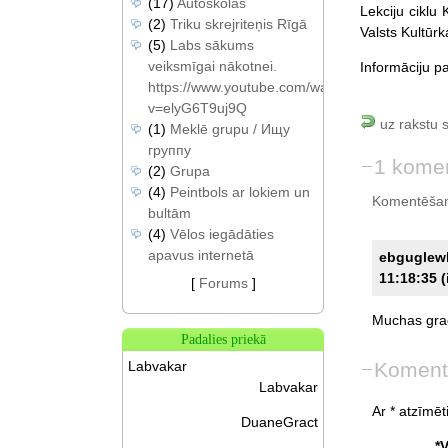
(17)
Autoskolas
Lekciju ciklu 
(2)
Triku skrejriteņis Rīgā
Valsts Kultūrk
(5)
Labs sākums
veiksmīgai nākotnei.
Informāciju p
https://www.youtube.com/watch?
v=elyG6T9uj9Q
uz rakstu 
(1)
Meklē grupu / Ищу
группу
1 kome
(2)
Grupa
(4)
Peintbols ar lokiem un
Komentēšan
bultām
(4)
Vēlos iegādāties
apavus internetā
ebguglew
11:18:35 (
[
Forums
]
Muchas
gra
Padalies priekā
Koment
Labvakar
Labvakar
Ar * atzīmēti
DuaneGract
*