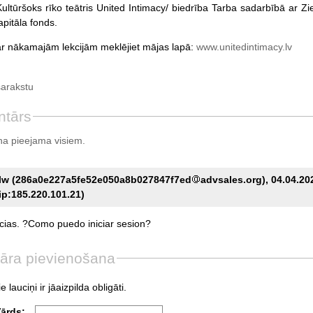
Kultūršoks rīko teātris United Intimacy/ biedrība Tarba sadarbībā ar Zi
apitāla fonds.
ar nākamajām lekcijām meklējiet mājas lapā:
www.unitedintimacy.lv
sarakstu
ntārs
a pieejama visiem.
lw (286a0e227a5fe52e050a8b027847f7ed
advsales.org), 04.04.20
ip:185.220.101.21)
cias.
?Como
puedo
iniciar
sesion?
āra pievienošana
e lauciņi ir jāaizpilda obligāti.
Vārds: