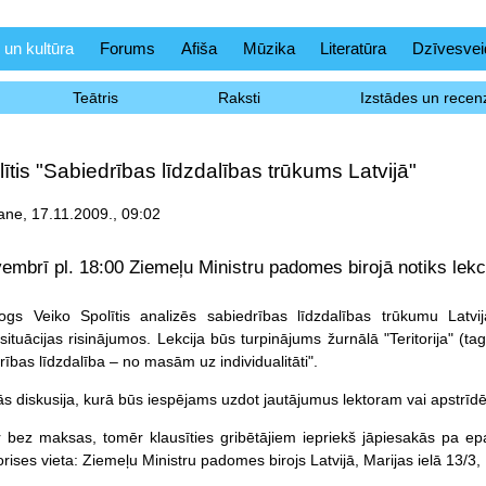
 un kultūra
Forums
Afiša
Mūzika
Literatūra
Dzīvesvei
Teātris
Raksti
Izstādes un recenz
ītis "Sabiedrības līdzdalības trūkums Latvijā"
ne, 17.11.2009., 09:02
vembrī pl. 18:00 Ziemeļu Ministru padomes birojā notiks lekci
logs Veiko Spolītis analizēs sabiedrības līdzdalības trūkumu Latvi
situācijas risinājumos. Lekcija būs turpinājums žurnālā "Teritorija" (t
ības līdzdalība – no masām uz individualitāti".
ās diskusija, kurā būs iespējams uzdot jautājumus lektoram vai apstrīdēt
ir bez maksas, tomēr klausīties gribētājiem iepriekš jāpiesakās pa epas
rises vieta: Ziemeļu Ministru padomes birojs Latvijā, Marijas ielā 13/3