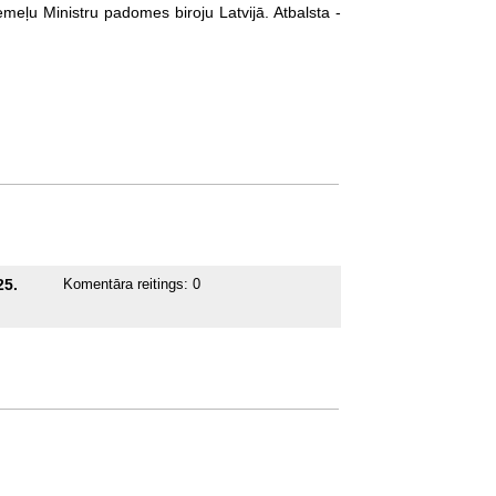
emeļu Ministru padomes biroju Latvijā. Atbalsta -
25.
Komentāra reitings:
0