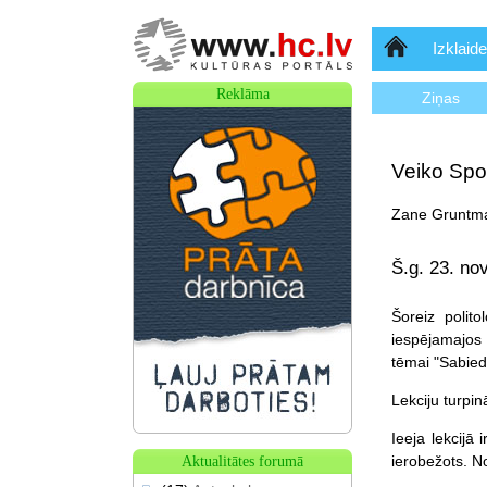
Sākumlapa
Izklaide
Reklāma
Ziņas
Veiko Spol
Zane Gruntma
Š.g. 23. no
Šoreiz polito
iespējamajos 
tēmai "Sabiedr
Lekciju turpin
Ieeja lekcijā 
ierobežots. No
Aktualitātes forumā