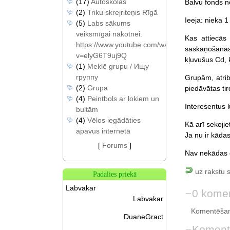
(17)
Autoskolas
Balvu fonds n
(2)
Triku skrejriteņis Rīgā
Ieeja: nieka 1
(5)
Labs sākums
veiksmīgai nākotnei.
Kas attiecās
https://www.youtube.com/watch?
saskaņošanas 
v=elyG6T9uj9Q
kļuvušus Cd, 
(1)
Meklē grupu / Ищу
группу
Grupām, atribū
(2)
Grupa
piedāvātas tir
(4)
Peintbols ar lokiem un
Interesentus 
bultām
(4)
Vēlos iegādāties
Kā arī sekoji
apavus internetā
Ja nu ir kāda
[
Forums
]
Nav nekādas ga
uz rakstu 
Padalies priekā
Labvakar
0 komen
Labvakar
Komentēšan
DuaneGract
Koment