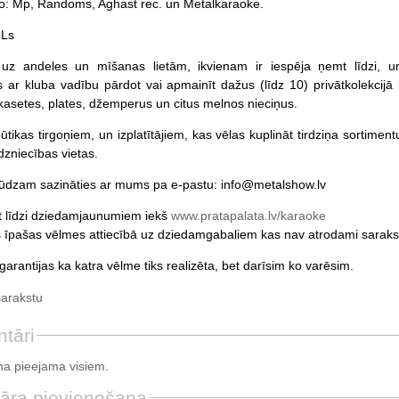
o: Mp, Randoms, Aghast rec. un Metalkaraoke.
 Ls
 uz andeles un mīšanas lietām, ikvienam ir iespēja ņemt līdzi, 
ar kluba vadību pārdot vai apmainīt dažus (līdz 10) privātkolekcijā 
kasetes, plates, džemperus un citus melnos nieciņus.
tikas tirgoņiem, un izplatītājiem, kas vēlas kuplināt tirdziņa sortimentu
dzniecības vietas.
lūdzam sazināties ar mums pa e-pastu: info@metalshow.lv
et līdzi dziedamjaunumiem iekš
www.pratapalata.lv/karaoke
s īpašas vēlmes attiecībā uz dziedamgabaliem kas nav atrodami sarakstā
rantijas ka katra vēlme tiks realizēta, bet darīsim ko varēsim.
sarakstu
tāri
a pieejama visiem.
āra pievienošana