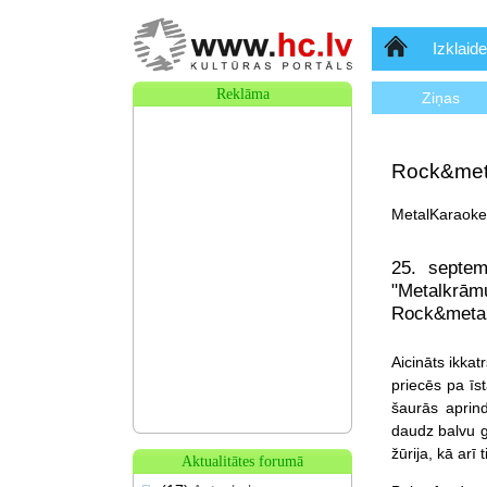
Sākumlapa
Izklaide
Reklāma
Ziņas
Rock&meta
MetalKaraoke,
25. septem
"Metalkrām
Rock&metal
Aicināts ikkat
priecēs pa īst
šaurās aprin
daudz balvu ga
žūrija, kā arī
Aktualitātes forumā