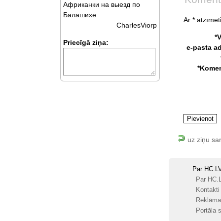
Африканки на выезд по
Балашихе
Ar * atzīmēti
CharlesViorp
*
Priecīgā ziņa:
e-pasta a
*Komen
uz ziņu sa
Par HC.L
Par HC.
Kontakti
Reklāma
Portāla s