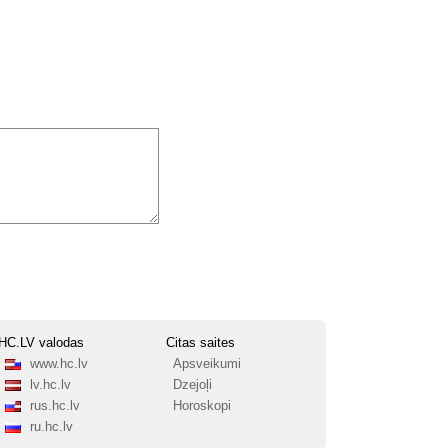
HC.LV valodas
Citas saites
www.hc.lv
Apsveikumi
lv.hc.lv
Dzejoļi
rus.hc.lv
Horoskopi
ru.hc.lv