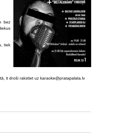
un bez
liekus
, tiek
, it droši rakstiet uz karaoke@pratapalata.lv