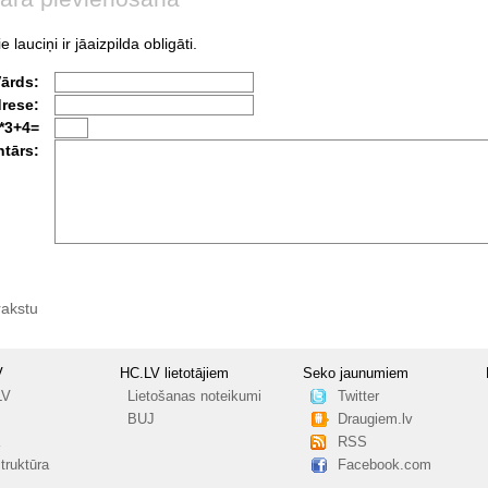
e lauciņi ir jāaizpilda obligāti.
Vārds:
drese:
*3+4=
tārs:
rakstu
V
HC.LV lietotājiem
Seko jaunumiem
LV
Lietošanas noteikumi
Twitter
BUJ
Draugiem.lv
RSS
truktūra
Facebook.com