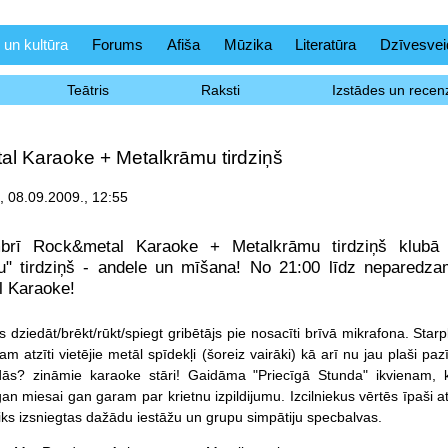
 un kultūra
Forums
Afiša
Mūzika
Literatūra
Dzīvesvei
Teātris
Raksti
Izstādes un recenz
l Karaoke + Metalkrāmu tirdziņš
 08.09.2009., 12:55
brī Rock&metal Karaoke + Metalkrāmu tirdziņš klubā
u" tirdziņš - andele un mīšana! No 21:00 līdz neparedz
 Karaoke!
rs
dziedāt/brēkt/rūkt/spiegt gribētājs pie nosacīti brīvā mikrafona. Starp
am atzīti vietējie metāl spīdekļi (šoreiz vairāki) kā arī nu jau plaši paz
dās? zināmie karaoke stāri! Gaidāma "Priecīgā Stunda" ikvienam, 
n miesai gan garam par krietnu izpildijumu. Izcilniekus vērtēs īpaši at
 tiks izsniegtas dažādu iestāžu un grupu simpātiju specbalvas.