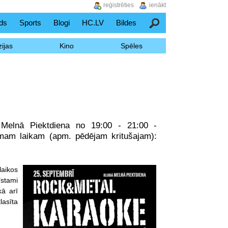
reģistrēties
ienākt
ds
Sports
Blogi
HC.LV
Bildes
Meklēšana
ijas
Kino
Spēles
 Melnā Piektdiena no 19:00 - 21:00 -
amam laikam (apm. pēdējam kritušajam):
laikos
īstami
kā arī
lasīta