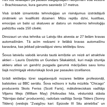
– Brachiosaurus, kura garums sasniedz 17 metrus.
Visā izrādē izmantotās tehnoloģijas un risinājumus izstrādājuši
zinātnieki un kvalificēti dizaineri. Milzu reptiļu dzīvi, kustības,
emocijas un balsi uz skatuves ar datoru un moderno tehnoloģiju
palīdzību vada 150 cilvēki.
Dinozauri un visa tehnika uz Latviju tiks atvesta ar 27 lielām kravas
automašīnām. Tā acīm redzami ir lielākā kravas automašīnu
karavāna, kas jebkad pārvadājusi vienu iekštelpu šovu.
Šovus latviešu valodā ierunās tautā iemīļotie un reizē arī atraktīvie
aktieri – Lauris Dzelzītis un Gundars Silakaktiņš, kuri maijā izturēja
aktieru atlasi un gandrīz pusgada garumā mācījušies savu lomu
šajā nozīmīgajā vēsturiskajā šovā par pasaules izcelšanos.
Izrādi iekštelpu tūrei sagatavojuši nozares lielākie profesionāļi,
balstoties uz BBC seriālu. Šova režisors ir kulta mūzikla "Chicago"
producents Skots Feriss (Scott Faris), mākslinieciskais vadītājs
Viljams Mejs (William May) (Holivudas hita, vēsturiskā stāsta
"Nārnijas daba" producents), radošais vadītājs Sonijs Tilders (Sonny
Tilders) (veidojis "Zvaigžņu kari: Epizode III Situ atriebība" un