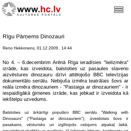
Rīgu Pārņems Dinozauri
Reno Hekkonens, 01.12.2009., 14:44
No 4. – 6.decembrim Arēnā Rīga ieradīsies "lielizmēra"
izrāde, kas izveidota, balstoties uz pasaules slaveno
aizvēstures dinozauru dzīvi attēlojošo BBC televīzijas
dokumentālo seriālu. Nebijuša izmēra teatrālais šovs ar
reāla izmēra dinozauriem - "Pastaiga ar dinozauriem" - ir
iespaidīgākā ģimenes izrāde, kas jebkad ir izveidota kā
iekštelpu uzvedums.
Balstoties uz ārkārtīgi populāro BBC seriālu "Walking with
Dinosaurs" ("Pastaiga ar dinozauriem"), izveidotais šovs ir
pasakains, vēsturisks un izglītojošs ceļojums atpakaļ laikā,
iepazīstinot skatītāju ar evolūciju, tā laikmeta klimatu, kontinentu un