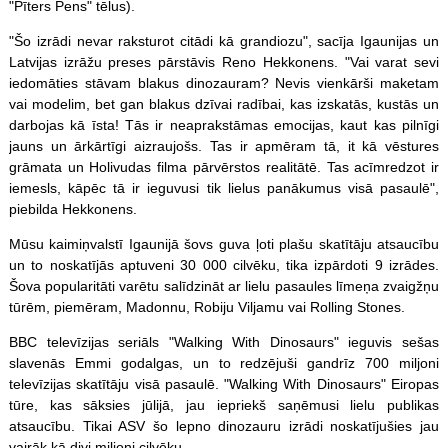
"Pīters Pens" tēlus).
"Šo izrādi nevar raksturot citādi kā grandiozu", sacīja Igaunijas un
Latvijas izrāžu preses pārstāvis Reno Hekkonens. "Vai varat sevi
iedomāties stāvam blakus dinozauram? Nevis vienkārši maketam
vai modelim, bet gan blakus dzīvai radībai, kas izskatās, kustās un
darbojas kā īsta! Tās ir neaprakstāmas emocijas, kaut kas pilnīgi
jauns un ārkārtīgi aizraujošs. Tas ir apmēram tā, it kā vēstures
grāmata un Holivudas filma pārvērstos realitātē. Tas acīmredzot ir
iemesls, kāpēc tā ir ieguvusi tik lielus panākumus visā pasaulē",
piebilda Hekkonens.
Mūsu kaimiņvalstī Igaunijā šovs guva ļoti plašu skatītāju atsaucību
un to noskatījās aptuveni 30 000 cilvēku, tika izpārdoti 9 izrādes.
Šova popularitāti varētu salīdzināt ar lielu pasaules līmeņa zvaigžņu
tūrēm, piemēram, Madonnu, Robiju Viljamu vai Rolling Stones.
BBC televīzijas seriāls "Walking With Dinosaurs" ieguvis sešas
slavenās Emmi godalgas, un to redzējuši gandrīz 700 miljoni
televīzijas skatītāju visā pasaulē. "Walking With Dinosaurs" Eiropas
tūre, kas sāksies jūlijā, jau iepriekš saņēmusi lielu publikas
atsaucību. Tikai ASV šo lepno dinozauru izrādi noskatījušies jau
vairāk kā divi miljoni cilvēku.