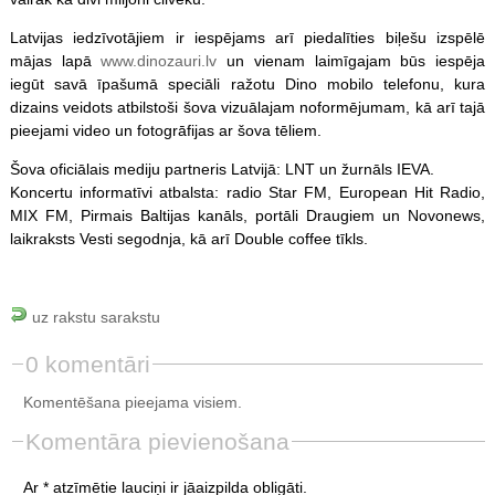
Latvijas iedzīvotājiem ir iespējams arī piedalīties biļešu izspēlē
mājas lapā
www.dinozauri.lv
un vienam laimīgajam būs iespēja
iegūt savā īpašumā speciāli ražotu Dino mobilo telefonu, kura
dizains veidots atbilstoši šova vizuālajam noformējumam, kā arī tajā
pieejami video un fotogrāfijas ar šova tēliem.
Šova oficiālais mediju partneris Latvijā: LNT un žurnāls IEVA.
Koncertu informatīvi atbalsta: radio Star FM, European Hit Radio,
MIX FM, Pirmais Baltijas kanāls, portāli Draugiem un Novonews,
laikraksts Vesti segodnja, kā arī Double coffee tīkls.
uz rakstu sarakstu
0 komentāri
Komentēšana pieejama visiem.
Komentāra pievienošana
Ar * atzīmētie lauciņi ir jāaizpilda obligāti.