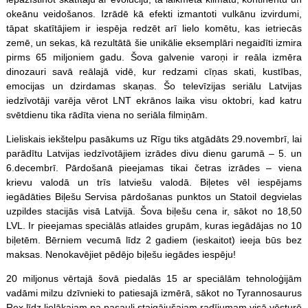
okeānu veidošanos. Izrādē kā efekti izmantoti vulkānu izvirdumi,
tāpat skatītājiem ir iespēja redzēt arī lielo komētu, kas ietriecās
zemē, un sekas, kā rezultātā šie unikālie eksemplāri negaidīti izmira
pirms 65 miljoniem gadu. Šova galvenie varoņi ir reāla izmēra
dinozauri savā reālajā vidē, kur redzami cīņas skati, kustības,
emocijas un dzirdamas skaņas. Šo televīzijas seriālu Latvijas
iedzīvotāji varēja vērot LNT ekrānos laika visu oktobri, kad katru
svētdienu tika rādīta viena no seriāla filmiņām.
Lieliskais iekštelpu pasākums uz Rīgu tiks atgādāts 29.novembrī, lai
parādītu Latvijas iedzīvotājiem izrādes divu dienu garumā – 5. un
6.decembrī. Pārdošanā pieejamas tikai četras izrādes – viena
krievu valodā un trīs latviešu valodā. Biļetes vēl iespējams
iegādāties Biļešu Servisa pārdošanas punktos un Statoil degvielas
uzpildes stacijās visā Latvijā. Šova biļešu cena ir, sākot no 18,50
LVL. Ir pieejamas speciālās atlaides grupām, kuras iegādājas no 10
biļetēm. Bērniem vecumā līdz 2 gadiem (ieskaitot) ieeja būs bez
maksas. Nenokavējiet pēdējo biļešu iegādes iespēju!
20 miljonus vērtajā šovā piedalās 15 ar speciālām tehnoloģijām
vadāmi milzu dzīvnieki to patiesajā izmērā, sākot no Tyrannosaurus
Rex līdz lielākajam pa pasauli staigājušajam radījumam visā vēsturē