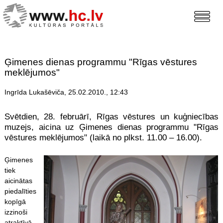
Ģimenes dienas programmu "Rīgas vēstures
meklējumos"
Ingrīda Lukašēviča, 25.02.2010., 12:43
Svētdien, 28. februārī, Rīgas vēstures un kuģniecības
muzejs, aicina uz Ģimenes dienas programmu "Rīgas
vēstures meklējumos" (laikā no plkst. 11.00 – 16.00).
Ģimenes
tiek
aicinātas
piedalīties
kopīgā
izzinoši
atraktīvā