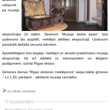
ceļojumā
pa muzeja
ekspozīcijas 16 zālēm. Saņemot "Muzeja darba lapas", būs
uzdevums tās aizpildīt, meklējot atbildes ekspozīcijā. Uzdevumi
paredzēti dažāda vecuma bērniem.
Apmeklētājiem būs iespēja, meklējot un atrodot priekšmetus muzeja
ekspozīcijā, kā arī atbildot uz interesantiem un āķīgiem
jautājumiem, izzināt Rīgas vēsturi.
Ģimenes dienas "Rīgas vēstures meklējumos" ieejas biļete ģimenei
– Ls 1,50, pārējiem - atbilstoši muzeja cenrādim.
uz rakstu sarakstu
0 komentāri
Komentēšana pieejama visiem.