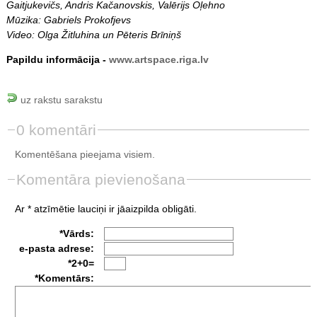
Gaitjukevičs, Andris Ka
čanovskis, Valērijs Oļehno
Mūzika: Gabriels Prokofjevs
Video: Olga Žitluhina un Pēteris Brīniņš
Papildu informācija -
www.artspace.riga.lv
uz rakstu sarakstu
0 komentāri
Komentēšana pieejama visiem.
Komentāra pievienošana
Ar * atzīmētie lauciņi ir jāaizpilda obligāti.
*Vārds:
e-pasta adrese:
*2+0=
*Komentārs: