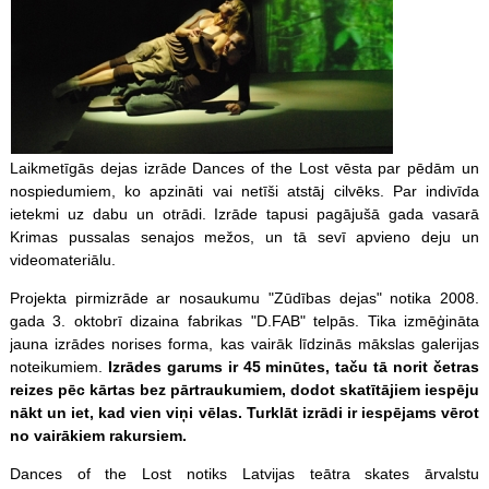
Laikmetīgās dejas izrāde Dances of the Lost vēsta par pēdām un
nospiedumiem, ko apzināti vai netīši atstāj cilvēks. Par indivīda
ietekmi uz dabu un otrādi. Izrāde tapusi pagājušā gada vasarā
Krimas pussalas senajos mežos, un tā sevī apvieno deju un
videomateriālu.
Projekta pirmizrāde ar nosaukumu "Zūdības dejas" notika 2008.
gada 3. oktobrī dizaina fabrikas "D.FAB" telpās. Tika izmēģināta
jauna izrādes norises forma, kas vairāk līdzinās mākslas galerijas
noteikumiem.
Izrādes garums ir 45 minūtes, taču tā norit četras
reizes pēc kārtas bez pārtraukumiem, dodot skatītājiem iespēju
nākt un iet, kad vien viņi vēlas. Turklāt izrādi ir iespējams vērot
no vairākiem rakursiem.
Dances of the Lost notiks Latvijas teātra skates ārvalstu