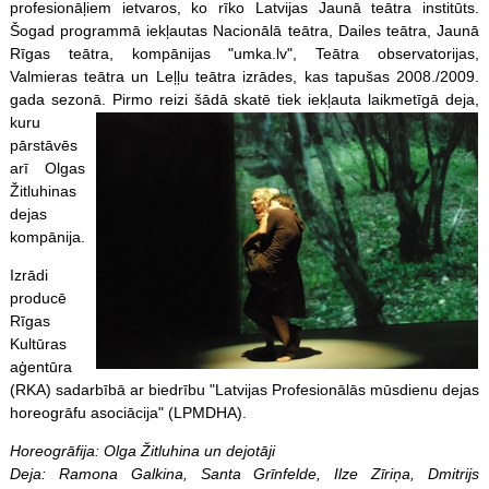
profesionāļiem ietvaros, ko rīko Latvijas Jaunā teātra institūts.
Šogad programmā iekļautas Nacionālā teātra, Dailes teātra, Jaunā
Rīgas teātra, kompānijas "umka.lv", Teātra observatorijas,
Valmieras teātra un Leļļu teātra izrādes, kas tapušas 2008./2009.
gada sezonā. Pirmo reizi šādā skatē tiek iekļauta laikmetīgā deja,
kur
u
pārstāvēs
arī Olgas
Žitluhinas
dejas
kompānija.
Izrādi
producē
Rīgas
Kultūras
aģentūra
(RKA) sadarbībā ar biedrību "Latvijas Profesionālās mūsdienu dejas
horeogrāfu asociācija" (LPMDHA).
Horeogrāfija: Olga Žitluhina un dejotāji
Deja: Ramona Galkina, Santa Grīnfelde, Ilze Zīriņa, Dmitrijs