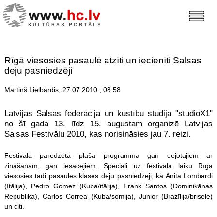
Rīgā viesosies pasaulē atzīti un iecienīti Salsas
deju pasniedzēji
Mārtiņš Lielbārdis, 27.07.2010., 08:58
Latvijas Salsas federācija un kustību studija "studioX1"
no šī gada 13. līdz 15. augustam organizē Latvijas
Salsas Festivālu 2010, kas norisināsies jau 7. reizi.
Festivālā paredzēta plaša programma gan dejotājiem ar
zināšanām, gan iesācējiem. Speciāli uz festivāla laiku Rīgā
viesosies tādi pasaules klases deju pasniedzēji, kā Anita Lombardi
(Itālija), Pedro Gomez (Kuba/itālija), Frank Santos (Dominikānas
Republika), Carlos Correa (Kuba/somija), Junior (Brazīlija/brisele)
un citi.