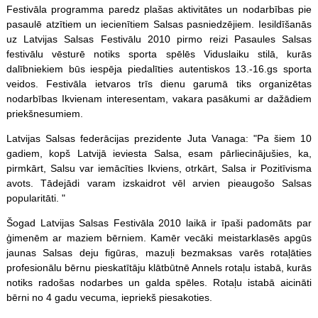
Festivāla programma paredz plašas aktivitātes un nodarbības pie
pasaulē atzītiem un iecienītiem Salsas pasniedzējiem. Iesildīšanās
uz Latvijas Salsas Festivālu 2010 pirmo reizi Pasaules Salsas
festivālu vēsturē notiks sporta spēlēs Viduslaiku stilā, kurās
dalībniekiem būs iespēja piedalīties autentiskos 13.-16.gs sporta
veidos. Festivāla ietvaros trīs dienu garumā tiks organizētas
nodarbības Ikvienam interesentam, vakara pasākumi ar dažādiem
priekšnesumiem.
Latvijas Salsas federācijas prezidente Juta Vanaga: "Pa šiem 10
gadiem, kopš Latvijā ieviesta Salsa, esam pārliecinājušies, ka,
pirmkārt, Salsu var iemācīties Ikviens, otrkārt, Salsa ir Pozitīvisma
avots. Tādejādi varam izskaidrot vēl arvien pieaugošo Salsas
popularitāti. "
Šogad Latvijas Salsas Festivāla 2010 laikā ir īpaši padomāts par
ģimenēm ar maziem bērniem. Kamēr vecāki meistarklasēs apgūs
jaunas Salsas deju figūras, mazuļi bezmaksas varēs rotaļāties
profesionālu bērnu pieskatītāju klātbūtnē Annels rotaļu istabā, kurās
notiks radošas nodarbes un galda
spēles
. Rotaļu istabā aicināti
bērni no 4 gadu vecuma, iepriekš piesakoties.