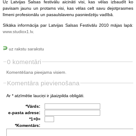
Uz Latvijas Salsas festivālu aicināti visi, kas vēlas izbaudīt ko
pavisam jaunu un protams visi, kas vēlas celt savu dejotprasmes
līmeni profesionālu un pasaulslavenu pasniedzēju vadībā.
Sīkāka informācija par Latvijas Salsas Festivālu 2010 mājas lapā:
www.studiox1.lv
.
uz rakstu sarakstu
0 komentāri
Komentēšana pieejama visiem.
Komentāra pievienošana
Ar * atzīmētie lauciņi ir jāaizpilda obligāti.
*Vārds:
e-pasta adrese:
*1+0=
*Komentārs: