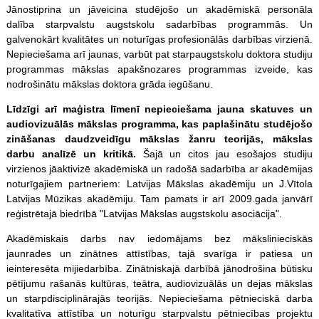
Jānostiprina un jāveicina studējošo un akadēmiskā personāla
dalība starpvalstu augstskolu sadarbības programmās. Un
galvenokārt kvalitātes un noturīgas profesionālās darbības virzienā.
Nepieciešama arī jaunas, varbūt pat starpaugstskolu doktora studiju
programmas mākslas apakšnozares programmas izveide, kas
nodrošinātu mākslas doktora grāda iegūšanu.
Līdzīgi arī maģistra līmenī nepieciešama jauna skatuves un
audiovizuālās mākslas programma, kas paplašinātu studējošo
zināšanas daudzveidīgu mākslas žanru teorijās, mākslas
darbu analīzē un kritikā.
Šajā un citos jau esošajos studiju
virzienos jāaktivizē akadēmiskā un radošā sadarbība ar akadēmijas
noturīgajiem partneriem: Latvijas Mākslas akadēmiju un J.Vītola
Latvijas Mūzikas akadēmiju. Tam pamats ir arī 2009.gada janvārī
reģistrētajā biedrībā "Latvijas Mākslas augstskolu asociācija".
Akadēmiskais darbs nav iedomājams bez mākslinieciskās
jaunrades un zinātnes attīstības, tajā svarīga ir patiesa un
ieinteresēta mijiedarbība. Zinātniskajā darbībā jānodrošina būtisku
pētījumu rašanās kultūras, teātra, audiovizuālās un dejas mākslas
un starpdisciplinārajās teorijās. Nepieciešama pētnieciskā darba
kvalitatīva attīstība un noturīgu starpvalstu pētniecības projektu