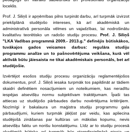
loceklis.
Prof. J. Siliņš ir apņēmības pilns turpināt darbu, arī turpmāk izvirzot
priekšplānā studējošo intereses, kā arī akadēmiskā un
administratīvā personāla vēlmes un vajadzības, lai nodrošinātu
kvalitatīvu teorētisko un radošo studiju procesu.
Prof. J. Siliņš
"LKA Vadības programmā 2009.- 2013.g." definējis būtiskākos,
tuvākajos gados veicamos darbus: regulāra studiju
programmu analīze un to pašnovērtējuma veikšana, kurā vēl
aktīvāk būtu jāiesaista ne tikai akadēmiskais personāls, bet arī
studējošie.
Izvērtējot esošos studiju procesu organizāciju reglamentējošos
dokumentus, prof. J. Siliņš iesaka turpmāk tos papildināt ar tādiem
skaidri definētiem nosacījumiem un noteikumiem, kas neradītu
iespējas atsevišķu normu subjektīvam traktējumam. Īpaši tas
attiecas uz studējošo pārbaudes darbu novērtējuma kritērijiem.
Nozīmīgi ir bakalaura un maģistra studiju programmu gala
pārbaudījumi, kuriem turpmāk jākļūst par veidu, kas apliecina
studējošā zināšanas par kultūras un mākslas kopumu, nevis
atsevišķu faktu un norišu konstatējumu. Līdz ar to studiju procesā
akadēmijā būtiska arī turpmāk būs starpdisciplinārā pieeja un