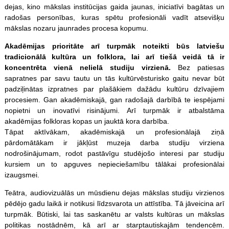
dejas, kino mākslas institūcijas gaida jaunas, iniciatīvi bagātas un
radošas personības, kuras spētu profesionāli vadīt atsevišķu
mākslas nozaru jaunrades procesa kopumu.
Akadēmijas prioritāte arī turpmāk noteikti būs latviešu
tradicionālā kultūra un folklora, lai arī tiešā veidā tā ir
koncentrēta vienā nelielā studiju virzienā.
Bez patiesas
sapratnes par savu tautu un tās kultūrvēsturisko gaitu nevar būt
padziļinātas izpratnes par plašākiem dažādu kultūru dzīvajiem
procesiem. Gan akadēmiskajā, gan radošajā darbībā te iespējami
nopietni un inovatīvi risinājumi. Arī turpmāk ir atbalstāma
akadēmijas folkloras kopas un jauktā kora darbība.
Tāpat aktīvākam, akadēmiskajā un profesionālajā ziņā
pārdomātākam ir jākļūst muzeja darba studiju virziena
nodrošinājumam, rodot pastāvīgu studējošo interesi par studiju
kursiem un to apguves nepieciešamību tālākai profesionālai
izaugsmei.
Teātra, audiovizuālās un mūsdienu dejas mākslas studiju virzienos
pēdējo gadu laikā ir notikusi līdzsvarota un attīstība. Tā jāveicina arī
turpmāk. Būtiski, lai tas saskanētu ar valsts kultūras un mākslas
politikas nostādnēm, kā arī ar starptautiskajām tendencēm.