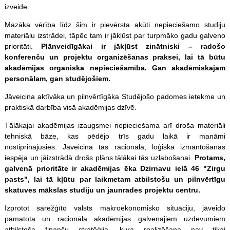
izveide.
Mazāka vērība līdz šim ir pievērsta akūti nepieciešamo studiju
materiālu izstrādei, tāpēc tam ir jākļūst par turpmāko gadu galveno
prioritāti.
Plānveidīgākai ir jākļūst zinātniski – radošo
konferenču un projektu organizēšanas praksei, lai tā būtu
akadēmijas organiska nepieciešamība. Gan akadēmiskajam
personālam, gan studējošiem.
Jāveicina aktīvāka un pilnvērtīgāka Studējošo padomes ietekme un
praktiskā darbība visā akadēmijas dzīvē.
Tālākajai akadēmijas izaugsmei nepieciešama arī droša materiāli
tehniskā bāze, kas pēdējo trīs gadu laikā ir manāmi
nostiprinājusies. Jāveicina tās racionāla, loģiska izmantošanas
iespēja un jāizstrādā drošs plāns tālākai tās uzlabošanai.
Protams,
galvenā prioritāte ir akadēmijas ēka Dzirnavu ielā 46 "Zirgu
pasts", lai tā kļūtu par laikmetam atbilstošu un pilnvērtīgu
skatuves mākslas studiju un jaunrades projektu centru.
Izprotot sarežģīto valsts makroekonomisko situāciju, jāveido
pamatota un racionāla akadēmijas galvenajiem uzdevumiem
atbilstoša finanšu stratēģija, kura realizēšana nav tikai