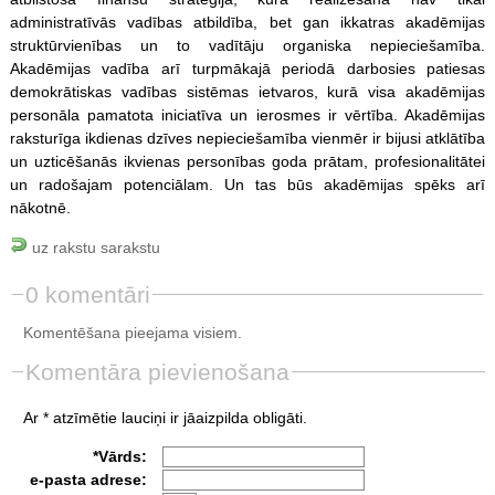
administratīvās vadības atbildība, bet gan ikkatras akadēmijas
struktūrvienības un to vadītāju organiska nepieciešamība.
Akadēmijas vadība arī turpmākajā periodā darbosies patiesas
demokrātiskas vadības sistēmas ietvaros, kurā visa akadēmijas
personāla pamatota iniciatīva un ierosmes ir vērtība. Akadēmijas
raksturīga ikdienas dzīves nepieciešamība vienmēr ir bijusi atklātība
un uzticēšanās ikvienas personības goda prātam, profesionalitātei
un radošajam potenciālam. Un tas būs akadēmijas spēks arī
nākotnē.
uz rakstu sarakstu
0 komentāri
Komentēšana pieejama visiem.
Komentāra pievienošana
Ar * atzīmētie lauciņi ir jāaizpilda obligāti.
*Vārds:
e-pasta adrese: