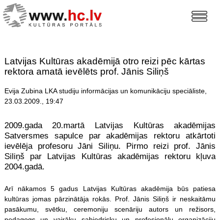
Latvijas Kultūras akadēmijā otro reizi pēc kārtas
rektora amatā ievēlēts prof. Jānis Siliņš
Evija Zubina LKA studiju informācijas un komunikāciju speciāliste,
23.03.2009., 19:47
2009.gada 20.martā Latvijas Kultūras akadēmijas
Satversmes sapulce par akadēmijas rektoru atkārtoti
ievēlēja profesoru Jāni Siliņu. Pirmo reizi prof. Jānis
Siliņš par Latvijas Kultūras akadēmijas rektoru kļuva
2004.gadā.
Arī nākamos 5 gadus Latvijas Kultūras akadēmija būs patiesa
kultūras jomas pārzinātāja rokās. Prof. Jānis Siliņš ir neskaitāmu
pasākumu, svētku, ceremoniju scenāriju autors un režisors,
pedagogs un vairāku sabiedrisku un profesionālu organizāciju