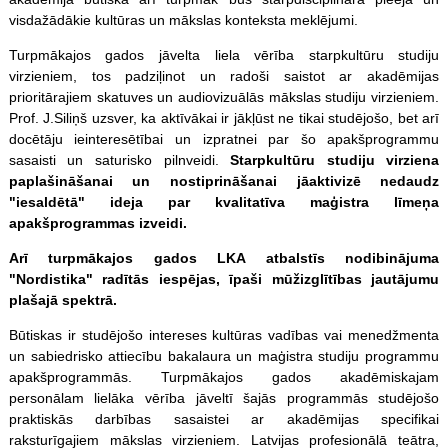
visdažādākie kultūras un mākslas konteksta meklējumi.
Turpmākajos gados jāvelta liela vērība starpkultūru studiju
virzieniem, tos padziļinot un radoši saistot ar akadēmijas
prioritārajiem skatuves un audiovizuālās mākslas studiju virzieniem.
Prof. J.Siliņš uzsver, ka aktīvākai ir jākļūst ne tikai studējošo, bet arī
docētāju ieinteresētībai un izpratnei par šo apakšprogrammu
sasaisti un saturisko pilnveidi.
Starpkultūru studiju virziena
paplašināšanai un nostiprināšanai jāaktivizē nedaudz
"iesaldētā" ideja par kvalitatīva maģistra līmeņa
apakšprogrammas izveidi.
Arī turpmākajos gados LKA atbalstīs nodibinājuma
"Nordistika" radītās iespējas, īpaši mūžizglītības jautājumu
plašajā spektrā.
Būtiskas ir studējošo intereses kultūras vadības vai menedžmenta
un sabiedrisko attiecību bakalaura un maģistra studiju programmu
apakšprogrammās. Turpmākajos gados akadēmiskajam
personālam lielāka vērība jāveltī šajās programmās studējošo
praktiskās darbības sasaistei ar akadēmijas specifikai
raksturīgajiem mākslas virzieniem. Latvijas profesionālā teātra,