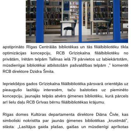
apstiprināto Rīgas Centrālās bibliotēkas un tās filiālbibliotēku tīkla
optimizācijas koncepciju, RCB Grīziņkalna filiālbibliotēku no
privātām, īrētām telpām Tallinas ielā 79 pārvietos uz labiekārtotām,
mūsdienīgai bibliotēkai atbilstošām pašvaldības telpām ,” komentē
RCB direktore Dzidra Šmita.
Iepriekšējos gados Grīziņkalna filiālbibliotēka pārsvarā orientējās uz
pieaugušo lasītāju interesēm, taču balstoties uz pieminēto
koncepciju, jaunajās telpās atvērs ģimenes bibliotēku, kurā pārcels
arī lielu daļu RCB Grīvas bērnu filiālbibliotēkas krājumu.
Rīgas domes Kultūras departamenta direktore Diāna Čivle, kas
simboliski nokristīta par jaunās ģimenes bibliotēkas „krustmāti”,
stāsta: „Lasītājus gaida plašas, gaišas un mūsdienīgi aprīkotas