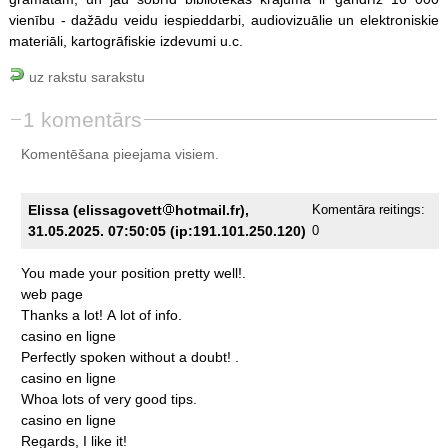
vienību - dažādu veidu iespieddarbi, audiovizuālie un elektroniskie
materiāli, kartogrāfiskie izdevumi u.c.
uz rakstu sarakstu
1 komentārs
Komentēšana pieejama visiem.
Elissa (elissagovett
hotmail.fr),
Komentāra reitings:
31.05.2025. 07:50:05 (ip:191.101.250.120)
0
You
made
your
position
pretty
well!.
web
page
Thanks
a
lot!
A
lot
of
info.
casino
en
ligne
Perfectly
spoken
without
a
doubt!
.
casino
en
ligne
Whoa
lots
of
very
good
tips.
casino
en
ligne
Regards,
I
like
it!