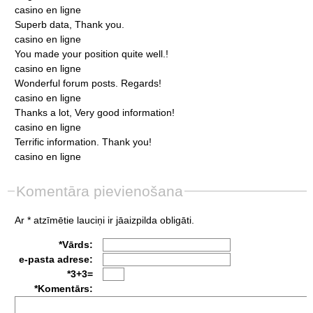
casino
en
ligne
Superb
data,
Thank
you.
casino
en
ligne
You
made
your
position
quite
well.!
casino
en
ligne
Wonderful
forum
posts.
Regards!
casino
en
ligne
Thanks
a
lot,
Very
good
information!
casino
en
ligne
Terrific
information.
Thank
you!
casino
en
ligne
Komentāra pievienošana
Ar * atzīmētie lauciņi ir jāaizpilda obligāti.
*Vārds:
e-pasta adrese:
*3+3=
*Komentārs: