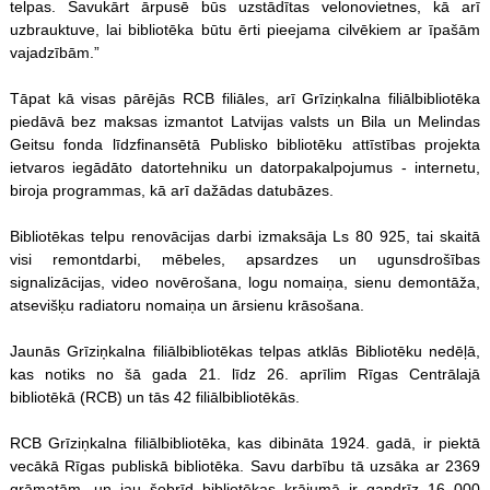
telpas. Savukārt ārpusē būs uzstādītas velonovietnes, kā arī
uzbrauktuve, lai bibliotēka būtu ērti pieejama cilvēkiem ar īpašām
vajadzībām.”
Tāpat kā visas pārējās RCB filiāles, arī Grīziņkalna filiālbibliotēka
piedāvā bez maksas izmantot Latvijas valsts un Bila un Melindas
Geitsu fonda līdzfinansētā Publisko bibliotēku attīstības projekta
ietvaros iegādāto datortehniku un datorpakalpojumus - internetu,
biroja programmas, kā arī dažādas datubāzes.
Bibliotēkas telpu renovācijas darbi izmaksāja Ls 80 925, tai skaitā
visi remontdarbi, mēbeles, apsardzes un ugunsdrošības
signalizācijas, video novērošana, logu nomaiņa, sienu demontāža,
atsevišķu radiatoru nomaiņa un ārsienu krāsošana.
Jaunās Grīziņkalna filiālbibliotēkas telpas atklās Bibliotēku nedēļā,
kas notiks no šā gada 21. līdz 26. aprīlim Rīgas Centrālajā
bibliotēkā (RCB) un tās 42 filiālbibliotēkās.
RCB Grīziņkalna filiālbibliotēka, kas dibināta 1924. gadā, ir piektā
vecākā Rīgas publiskā bibliotēka. Savu darbību tā uzsāka ar 2369
grāmatām, un jau šobrīd bibliotēkas krājumā ir gandrīz 16 000