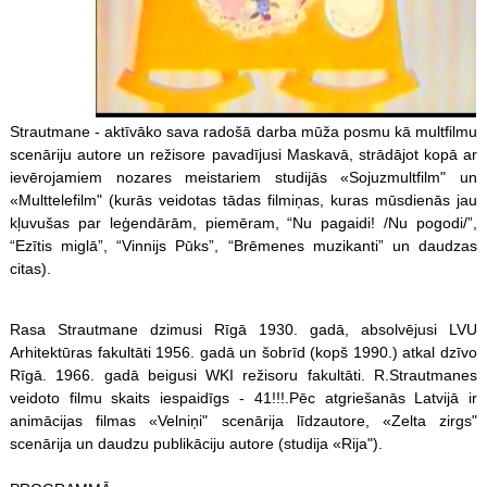
Strautmane - aktīvāko sava radošā darba mūža posmu kā multfilmu
scenāriju autore un režisore pavadījusi Maskavā, strādājot kopā ar
ievērojamiem nozares meistariem studijās «Sojuzmultfilm" un
«Multtelefilm" (kurās veidotas tādas filmiņas, kuras mūsdienās jau
kļuvušas par leģendārām, piemēram, “Nu pagaidi! /Nu pogodi/”,
“Ezītis miglā”, “Vinnijs Pūks”, “Brēmenes muzikanti” un daudzas
citas).
Rasa Strautmane dzimusi Rīgā 1930. gadā, absolvējusi LVU
Arhitektūras fakultāti 1956. gadā un šobrīd (kopš 1990.) atkal dzīvo
Rīgā. 1966. gadā beigusi WKI režisoru fakultāti. R.Strautmanes
veidoto filmu skaits iespaidīgs - 41!!!.Pēc atgriešanās Latvijā ir
animācijas filmas «Velniņi" scenārija līdzautore, «Zelta zirgs"
scenārija un daudzu publikāciju autore (studija «Rija").