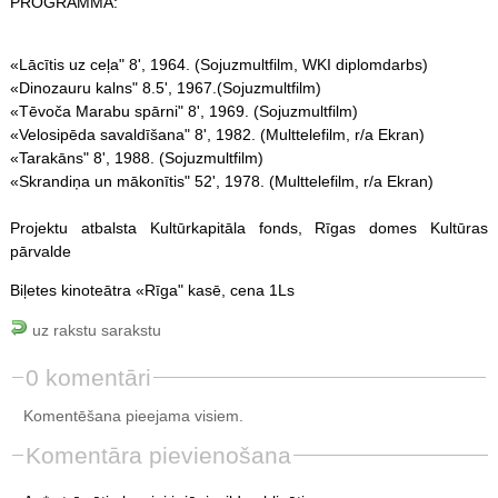
PROGRAMMĀ:
«Lācītis uz ceļa" 8', 1964. (Sojuzmultfilm, WKI diplomdarbs)
«Dinozauru kalns" 8.5', 1967.(Sojuzmultfilm)
«Tēvoča Marabu spārni" 8', 1969. (Sojuzmultfilm)
«Velosipēda savaldīšana" 8', 1982. (Multtelefilm, r/a Ekran)
«Tarakāns" 8', 1988. (Sojuzmultfilm)
«Skrandiņa un mākonītis" 52', 1978. (Multtelefilm, r/a Ekran)
Projektu atbalsta Kultūrkapitāla fonds, Rīgas domes Kultūras
pārvalde
Biļetes kinoteātra «Rīga" kasē, cena 1Ls
uz rakstu sarakstu
0 komentāri
Komentēšana pieejama visiem.
Komentāra pievienošana