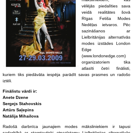
vēlējās piedalīties sava
veidā realitātes šovā
Rīgas Fetiša Modes
Nedēļas ietvaros. Pēc
sazināšanos ar
Lielbritānijas alternatīvās
modes izstādes London
Edge
(www.londonedge.com)
organizatoriem tika
atlasīti četri finālisti,
kuriem tiks piedāvāta iespēja parādīt savas prasmes un radošo
iztēli.
Finālistu vārdi ir:
Anete Dzene
Sergejs Stahovskis
Artūrs Saļepins
Natālija Mihailova
Radošā darbnīca jaunajiem modes māksliniekiem ir tapusi
sadarbībā ar starptautiski atpazīstamu Lielbritānijas alternatīvās