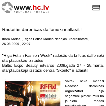
Radošās darbnīcas dalībnieki ir atlasīti!
Ināra Kreica, „Rīgas Fetiša Modes Nedēļas” koordinatore,
26.03.2009., 22:07
"Riga Fetish Fashion Week" radošās darbnīcas dalībnieki
starptautiskās izstādes
Baltic Expo Beauty ietvaros 2009.gada 27 - 28.martā,
starptautiskajā izstāžu centrā "Skonto" ir atlasīti!
Vairāk nekā mēnesi
Radošās darbnīcas
organizatori bija
saņēmuši pieteikumus no
jauniem modes
māksliniekiem, kas