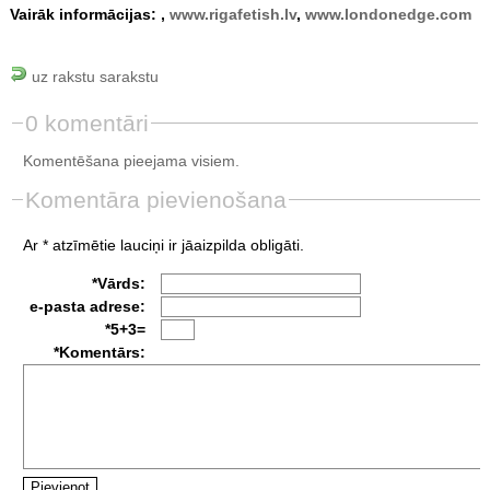
Vairāk informācijas: ,
www.rigafetish.lv
,
www.londonedge.com
uz rakstu sarakstu
0 komentāri
Komentēšana pieejama visiem.
Komentāra pievienošana
Ar * atzīmētie lauciņi ir jāaizpilda obligāti.
*Vārds:
e-pasta adrese:
*5+3=
*Komentārs: