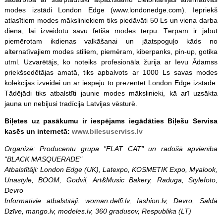
modes izstādi London Edge (www.londonedge.com). Iepriekš
atlasītiem modes māksliniekiem tiks piedāvāti 50 Ls un viena darba
diena, lai izveidotu savu fetiša modes tērpu. Tērpam ir jābūt
piemērotam ikdienas valkāšanai un jāatspoguļo kāds no
alternatīvajiem modes stiliem, piemēram, kiberpanks, pin-up, gotika
utml. Uzvarētājs, ko noteiks profesionāla žurija ar Ievu Ādamss
priekšsedētājas amatā, tiks apbalvots ar 1000 Ls savas modes
kolekcijas izveidei un ar iespēju to prezentēt London Edge izstādē.
Tādējādi tiks atbalstīti jaunie modes mākslinieki, kā arī uzsākta
jauna un nebijusi tradīcija Latvijas vēsturē.
Biļetes uz pasākumu ir iespējams iegādāties Biļešu Servisa
kasēs un internetā:
www.bilesuserviss.lv
Organizē: Producentu grupa "FLAT CAT" un radošā apvienība
"BLACK MASQUERADE"
Atbalstītāji: London Edge (UK), Latexpo, KOSMETIK Expo, Myalook,
Unastyle, BOOM, Godvil, Art&Music Bakery, Raduga, Stylefoto,
Devro
Informatīvie atbalstītāji: woman.delfi.lv, fashion.lv, Devro, Saldā
Dzīve, mango.lv, modeles.lv, 360 gradusov, Respublika (LT)