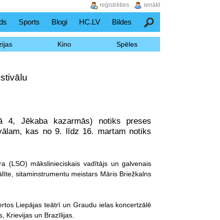
reģistrēties
ienākt
ds
Sports
Blogi
HC.LV
Bildes
Meklēšana
ijas
Kino
Spēles
stivālu
elā 4, Jēkaba kazarmās) notiks preses
ivālam, kas no 9. līdz 16. martam notiks
ra (LSO) mākslinieciskais vadītājs un galvenais
ālīte, sitaminstrumentu meistars Māris Briežkalns
rtos Liepājas teātrī un Graudu ielas koncertzālē
, Krievijas un Brazīlijas.