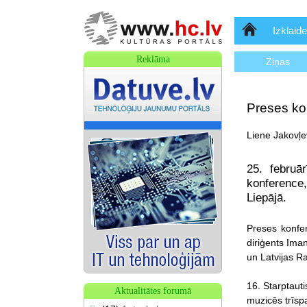
Sākumlapa
Izklaide
Reklāma
Ziņas
Preses kon
Liene Jakovļe
25. februā
konference,
Liepājā.
Preses konfer
diriģents Ima
un Latvijas R
16. Starptaut
Aktualitātes forumā
muzicēs trīspa