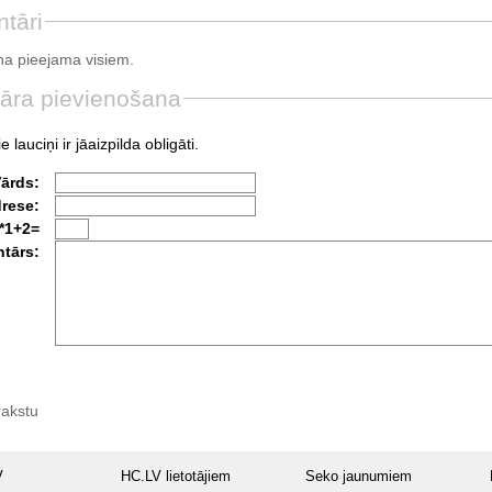
tāri
a pieejama visiem.
āra pievienošana
e lauciņi ir jāaizpilda obligāti.
Vārds:
drese:
*1+2=
tārs:
rakstu
V
HC.LV lietotājiem
Seko jaunumiem