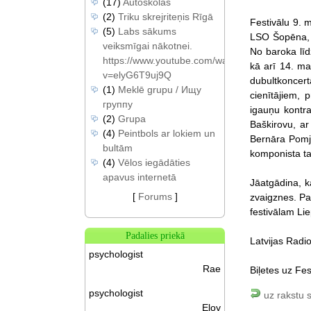
(17)
Autoskolas
(2)
Triku skrejriteņis Rīgā
Festivālu 9. 
(5)
Labs sākums
LSO Šopēna, P
veiksmīgai nākotnei.
No baroka lī
https://www.youtube.com/watch?
kā arī 14. ma
v=elyG6T9uj9Q
dubultkoncert
(1)
Meklē grupu / Ищу
cienītājiem,
группу
igauņu kontra
(2)
Grupa
Baškirovu, ar
(4)
Peintbols ar lokiem un
Bernāra Pomjē
bultām
komponista tau
(4)
Vēlos iegādāties
apavus internetā
Jāatgādina, k
[
Forums
]
zvaigznes. Pam
festivālam Lie
Padalies priekā
Latvijas Radio
psychologist
Rae
Biļetes uz Fes
psychologist
uz rakstu 
Eloy