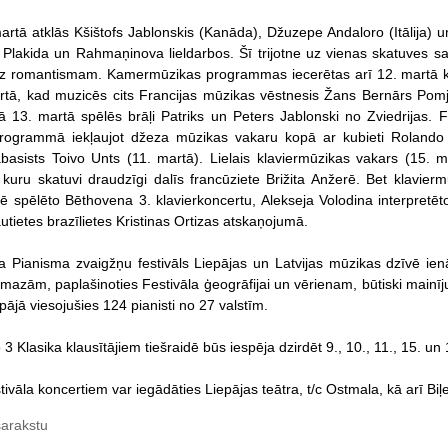
martā atklās Kšištofs Jablonskis (Kanāda), Džuzepe Andaloro (Itālija) 
lakida un Rahmaņinova lieldarbos. Šī trijotne uz vienas skatuves sat
dz romantismam. Kamermūzikas programmas iecerētas arī 12. martā ko
rtā, kad muzicēs cits Francijas mūzikas vēstnesis Žans Bernārs Pomjē
ā 13. martā spēlēs brāļi Patriks un Peters Jablonski no Zviedrijas. F
 programmā iekļaujot džeza mūzikas vakaru kopā ar kubieti Rolando
basists Toivo Unts (11. martā). Lielais klaviermūzikas vakars (15. ma
 kuru skatuvi draudzīgi dalīs francūziete Brižita Anžerē. Bet klavie
 spēlēto Bēthovena 3. klavierkoncertu, Alekseja Volodina interpretē
tietes brazīlietes Kristinas Ortizas atskaņojumā.
a Pianisma zvaigžņu festivāls Liepājas un Latvijas mūzikas dzīvē ien
azām, paplašinoties Festivāla ģeogrāfijai un vērienam, būtiski mainījus
pājā viesojušies 124 pianisti no 27 valstīm.
 3 Klasika klausītājiem tiešraidē būs iespēja dzirdēt 9., 10., 11., 15. un
tivāla koncertiem var iegādāties Liepājas teātra, t/c Ostmala, kā arī Bi
sarakstu