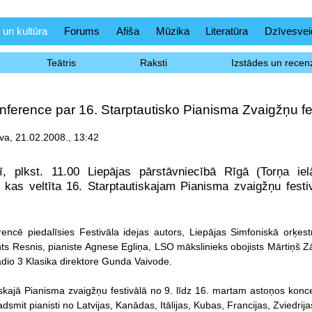
 un kultūra
Forums
Afiša
Mūzika
Literatūra
Dzīvesvei
Teātris
Raksti
Izstādes un recenz
ference par 16. Starptautisko Pianisma Zvaigžņu fe
va, 21.02.2008., 13:42
rī, plkst. 11.00 Liepājas pārstāvniecībā Rīgā (Torņa i
 kas veltīta 16. Starptautiskajam Pianisma zvaigžņu fest
encē piedalīsies Festivāla idejas autors, Liepājas Simfoniskā orķest
nts Resnis, pianiste Agnese Egliņa, LSO mākslinieks obojists Mārtiņš Z
adio 3 Klasika direktore Gunda Vaivode.
iskajā Pianisma zvaigžņu festivālā no 9. līdz 16. martam astoņos konce
dsmit pianisti no Latvijas, Kanādas, Itālijas, Kubas, Francijas, Zviedrijas