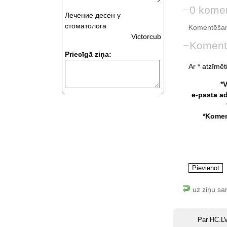
0 komen
Лечение десен у
стоматолога
Komentēšan
Victorcub
Koment
Priecīgā ziņa:
Ar * atzīmēti
*
e-pasta a
*Komen
uz ziņu sa
Par HC.L