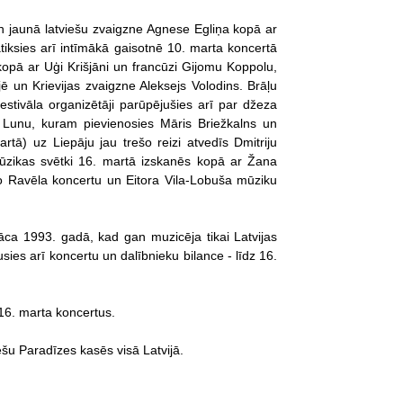
un jaunā latviešu zvaigzne Agnese Egliņa kopā ar
iksies arī intīmākā gaisotnē 10. marta koncertā
pā ar Uģi Krišjāni un francūzi Gijomu Koppolu,
 un Krievijas zvaigzne Aleksejs Volodins. Brāļu
estivāla organizētāji parūpējušies arī par džeza
 Lunu, kuram pievienosies Māris Briežkalns un
rtā) uz Liepāju jau trešo reizi atvedīs Dmitriju
rmūzikas svētki 16. martā izskanēs kopā ar Žana
to Ravēla koncertu un Eitora Vila-Lobuša mūziku
āca 1993. gadā, kad gan muzicēja tikai Latvijas
ies arī koncertu un dalībnieku bilance - līdz 16.
 16. marta koncertus.
ļešu Paradīzes kasēs visā Latvijā.