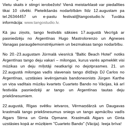
Vietu skaits ir stingri ierobežots! Vienā meistarklasē var piedalīties
tikai 10 cilvēki. Pieteikšanās nodarbībām līdz 12.augustam pa
tel.26344457 un e-pastu festival@tangostudio.lv. Tuvāka
informācija:
www.tangostudio.lv
.
Kā jau ziņots, tango festivāls sāksies 17.augustā Vecrīgā ar
pasniedzēju no Argentīnas Hugo Mastrolorenzo un Agneses
Vanagas paraugdemonstrējumiem un bezmaksas tango nodarbību.
No 20.-23.augustam Jūrmalā viesnīcā "Baltic Beach Hotel" notiks
Argentīnas tango deju vakari – milongas, kurus varēs apmeklēt visi
mūzikas un deju mīļotāji neatkarīgi no dejotprasmes. 21. un
22.augustā milongas vadīs slavenais tango dīdžejs DJ Carlos no
Argentīnas, uzstāsies ievērojamais bandoneonists Jürgen Karthe
un viņa vadītais mūziķu kvartets Cuarteto Bando no Vācijas, kā arī
festivāla pasniedzēji ar tango un Argentīnas tautas deju
priekšnesumiem.
22.augustā, Rīgas svētku ietvaros, Vērmaņdārzā un Daugavas
krastmalā tango priekšnesumus sniegs un tango apmācību vadīs
Aigars Stirna un Ginta Opmane. Krastmalā Aigars un Ginta
uzstāsies kopā ar mūziķiem "Cuarteto Bando" (Vācija). Ieeja brīva!