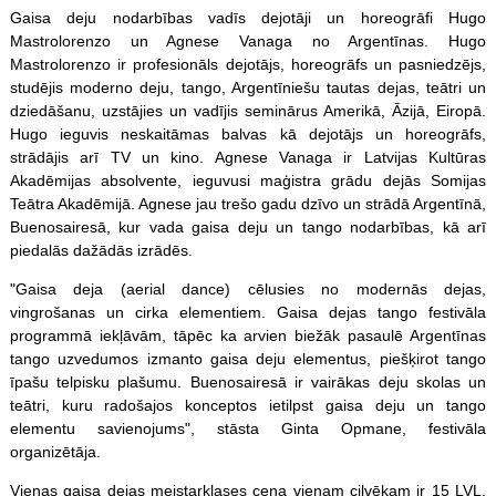
Gaisa deju nodarbības vadīs dejotāji un horeogrāfi Hugo
Mastrolorenzo un Agnese Vanaga no Argentīnas. Hugo
Mastrolorenzo ir profesionāls dejotājs, horeogrāfs un pasniedzējs,
studējis moderno deju, tango, Argentīniešu tautas dejas, teātri un
dziedāšanu, uzstājies un vadījis seminārus Amerikā, Āzijā, Eiropā.
Hugo ieguvis neskaitāmas balvas kā dejotājs un horeogrāfs,
strādājis arī TV un kino. Agnese Vanaga ir Latvijas Kultūras
Akadēmijas absolvente, ieguvusi maģistra grādu dejās Somijas
Teātra Akadēmijā. Agnese jau trešo gadu dzīvo un strādā Argentīnā,
Buenosairesā, kur vada gaisa deju un tango nodarbības, kā arī
piedalās dažādās izrādēs.
"Gaisa deja (aerial dance) cēlusies no modernās dejas,
vingrošanas un cirka elementiem. Gaisa dejas tango festivāla
programmā iekļāvām, tāpēc ka arvien biežāk pasaulē Argentīnas
tango uzvedumos izmanto gaisa deju elementus, piešķirot tango
īpašu telpisku plašumu. Buenosairesā ir vairākas deju skolas un
teātri, kuru radošajos konceptos ietilpst gaisa deju un tango
elementu savienojums", stāsta Ginta Opmane, festivāla
organizētāja.
Vienas gaisa dejas meistarklases cena vienam cilvēkam ir 15 LVL.