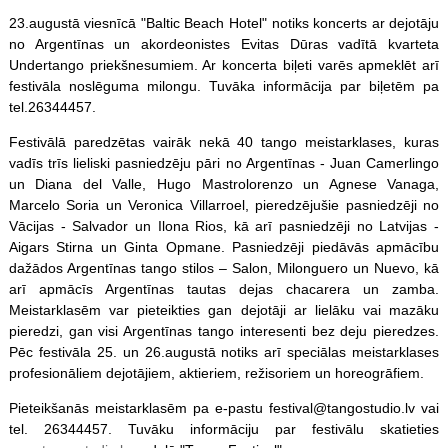
23.augustā viesnīcā "Baltic Beach Hotel" notiks koncerts ar dejotāju
no Argentīnas un akordeonistes Evitas Dūras vadītā kvarteta
Undertango priekšnesumiem. Ar koncerta biļeti varēs apmeklēt arī
festivāla noslēguma milongu. Tuvāka informācija par biļetēm pa
tel.26344457.
Festivālā paredzētas vairāk nekā 40 tango meistarklases, kuras
vadīs trīs lieliski pasniedzēju pāri no Argentīnas - Juan Camerlingo
un Diana del Valle, Hugo Mastrolorenzo un Agnese Vanaga,
Marcelo Soria un Veronica Villarroel, pieredzējušie pasniedzēji no
Vācijas - Salvador un Ilona Rios, kā arī pasniedzēji no Latvijas -
Aigars Stirna un Ginta Opmane. Pasniedzēji piedāvās apmācību
dažādos Argentīnas tango stilos – Salon, Milonguero un Nuevo, kā
arī apmācīs Argentīnas tautas dejas chacarera un zamba.
Meistarklasēm var pieteikties gan dejotāji ar lielāku vai mazāku
pieredzi, gan visi Argentīnas tango interesenti bez deju pieredzes.
Pēc festivāla 25. un 26.augustā notiks arī speciālas meistarklases
profesionāliem dejotājiem, aktieriem, režisoriem un horeogrāfiem.
Pieteikšanās meistarklasēm pa e-pastu festival@tangostudio.lv vai
tel. 26344457. Tuvāku informāciju par festivālu skatieties