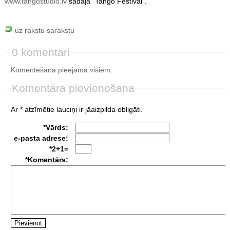
www.tangostudio.lv
sadaļā "Tango Festival".
uz rakstu sarakstu
0 komentāri
Komentēšana pieejama visiem.
Komentāra pievienošana
Ar * atzīmētie lauciņi ir jāaizpilda obligāti.
*Vārds:
e-pasta adrese:
*2+1=
*Komentārs: