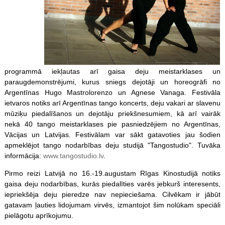
programmā iekļautas arī gaisa deju meistarklases un
paraugdemonstrējumi, kurus sniegs dejotāji un horeogrāfi no
Argentīnas Hugo Mastrolorenzo un Agnese Vanaga. Festivāla
ietvaros notiks arī Argentīnas tango koncerts, deju vakari ar slavenu
mūziķu piedalīšanos un dejotāju priekšnesumiem, kā arī vairāk
nekā 40 tango meistarklases pie pasniedzējiem no Argentīnas,
Vācijas un Latvijas. Festivālam var sākt gatavoties jau šodien
apmeklējot tango nodarbības deju studijā "Tangostudio". Tuvāka
informācija:
www.tangostudio.lv
.
Pirmo reizi Latvijā no 16.-19.augustam Rīgas Kinostudijā notiks
gaisa deju nodarbības, kurās piedalīties varēs jebkurš interesents,
iepriekšēja deju pieredze nav nepieciešama. Cilvēkam ir jābūt
gatavam ļauties lidojumam virvēs, izmantojot šim nolūkam speciāli
pielāgotu aprīkojumu.