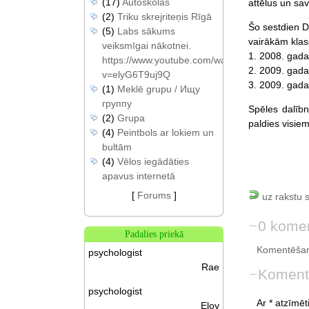
(17)
Autoskolas
attēlus un sa
(2)
Triku skrejriteņis Rīgā
Šo sestdien D
(5)
Labs sākums
vairākām klas
veiksmīgai nākotnei.
1. 2008. gad
https://www.youtube.com/watch?
2. 2009. gada
v=elyG6T9uj9Q
3. 2009. gada 
(1)
Meklē grupu / Ищу
группу
Spēles dalībn
(2)
Grupa
paldies visiem
(4)
Peintbols ar lokiem un
bultām
(4)
Vēlos iegādāties
apavus internetā
[
Forums
]
uz rakstu 
0 komen
Padalies priekā
Komentēšan
psychologist
Rae
Koment
psychologist
Ar * atzīmēti
Eloy