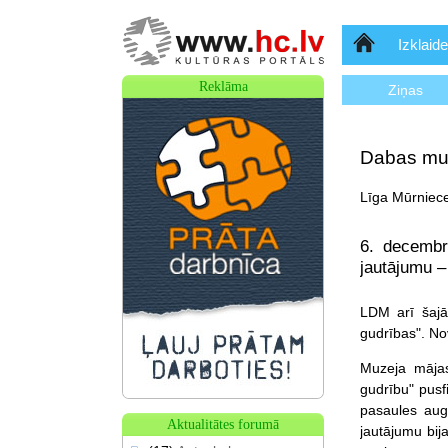
Sākumlapa
Izklaide
Reklāma
Ziņas
Dabas muz
Līga Mūrniece
6. decembr
jautājumu – 
LDM arī šajā
gudrības". Nov
Muzeja māja
gudrību" pusf
pasaules augi
Aktualitātes forumā
jautājumu bija