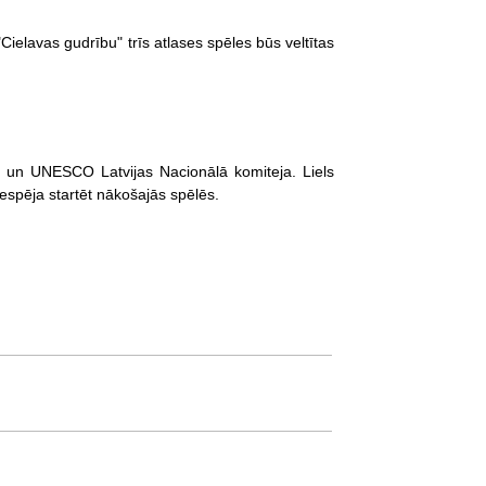
Cielavas gudrību" trīs atlases
spēles
būs veltītas
" un UNESCO Latvijas Nacionālā komiteja. Liels
 iespēja startēt nākošajās spēlēs.