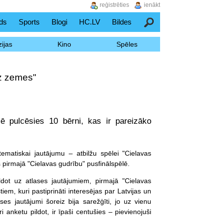
reģistrēties
ienākt
ds
Sports
Blogi
HC.LV
Bildes
Meklēšana
ijas
Kino
Spēles
z zemes"
 pulcēsies 10 bērni, kas ir pareizāko
ematiskai jautājumu – atbilžu spēlei "Cielavas
s pirmajā "Cielavas gudrību" pusfinālspēlē.
ldot uz atlases jautājumiem, pirmajā "Cielavas
em, kuri pastiprināti interesējas par Latvijas un
es jautājumi šoreiz bija sarežģīti, jo uz vienu
i anketu pildot, ir īpaši centušies – pievienojuši