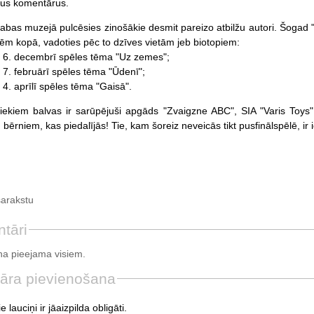
vus komentārus.
abas muzejā pulcēsies zinošākie desmit pareizo atbilžu autori. Šogad "
ēm kopā, vadoties pēc to dzīves vietām jeb biotopiem:
a 6. decembrī
spēles
tēma "Uz zemes";
 7. februārī
spēles
tēma "Ūdenī";
4. aprīlī
spēles
tēma "Gaisā".
iekiem balvas ir sarūpējuši apgāds "Zvaigzne ABC", SIA "Varis Toys
 bērniem, kas piedalījās! Tie, kam šoreiz neveicās tikt pusfinālspēlē, ir
sarakstu
tāri
a pieejama visiem.
āra pievienošana
e lauciņi ir jāaizpilda obligāti.