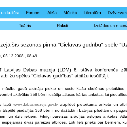
 un kultūra
Forums
Afiša
Mūzika
Literatūra
Dzīvesvei
Teātris
Raksti
Izstādes un recenz
ejā šīs sezonas pirmā "Cielavas gudrību" spēle "U
, 05.12.2008., 08:49
ī Latvijas Dabas muzeja (LDM) 6. stāva konferenču zālē
atbilžu spēles "Cielavas gudrības" atbilžu iesūtītāji.
 mācību gadā aicināja piekto un sesto klašu skolēnus pieteikties t
embrī aktīvākie 358 bērni iesūtīja atlases kārtas anketas, lai piedalīto
s lapā
www.dabasmuzejs.gov.lv
aizpildot pieteikuma anketu un atbi
inālspēlē piedalījās 358 bērni, no dažādām Latvijas pilsētām un pagasti
em un dzīvniekiem. Pilnīgi pareizas izrādījās astoņas anketas. Atlas
 iespējamas divas pareizas atbildes. Ļoti liels prieks par bērniem, kur