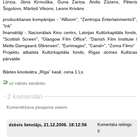
Lūriņa, Jānis Kirmuška, Guna Zariņa, Andis Zūzens, Pēteris
Šogolovs, Mārtiņš Vilsons, Leons Krivāns
producēšanas kompānijas - "ABoom", "Zentropa Entertainments3",
"Ink"
finansētāji - Nacionālais Kino centrs, Latvijas Kultūrkapitāla fonds,
"Scottish Screen", "Glasgow Film Office", "Danish Film Institute /
Mette Damgaard-SŅrensen", "Eurimages", "Canal+", "Zoma Films"
Projektu atbalsta Kultūrkapitāla fonds, Rīgas domes Kultūras
pārvalde
Biļetes kinoteātra „Rīga” kasē, cena 1 Ls
uz rakstu sarakstu
2 komentāri
Komentēšana pieejama visiem.
dzēsts lietotājs, 21.12.2006. 18:12:56
Komentāra reitings:
0