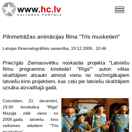
Pilnmetrāžas animācijas filma "Trīs musketieri"
Latvijas Kinematogrāfistu savienība, 19.12.2006., 10:46
Priecīgās Ziemassvētku noskaņās projekta "Latviešu
filmu programma kinoteātrī "Rīga"" autori vēlas
skatītājiem atsaukt atmiņā vienu no nozīmīgākajiem
latviešu kino projektiem, kas ceļu pie latviešu skatītājiem
uzsāka aizvadītajā gadā.
Ceturtdien, 21. decembrī,
19.00 kinoteātra "Rīga"
Mazajā zālē viens no
2006.gada latviešu kino
veiksmes stāstiem “Trīs
musketieri” .