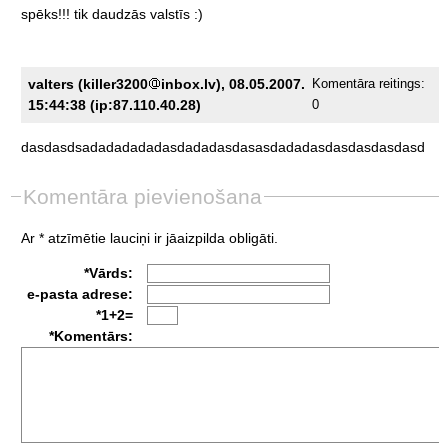
spēks!!!
tik
daudzās
valstīs
:)
valters (killer3200
inbox.lv), 08.05.2007.
Komentāra reitings:
15:44:38 (ip:87.110.40.28)
0
dasdasdsadadadadadasdadadasdasasdadadasdasdasdasdasd
Komentāra pievienošana
Ar * atzīmētie lauciņi ir jāaizpilda obligāti.
*Vārds:
e-pasta adrese:
*1+2=
*Komentārs: