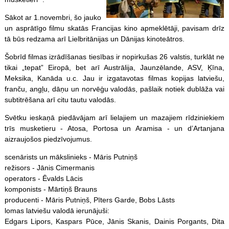
Sākot ar 1.novembri, šo jauko
un asprātīgo filmu skatās Francijas kino apmeklētāji, pavisam drīz
tā būs redzama arī Lielbritānijas un Dānijas kinoteātros.
Šobrīd filmas izrādīšanas tiesības ir nopirkušas 26 valstis, turklāt ne
tikai „tepat” Eiropā, bet arī Austrālija, Jaunzēlande, ASV, Ķīna,
Meksika, Kanāda u.c. Jau ir izgatavotas filmas kopijas latviešu,
franču, angļu, dāņu un norvēģu valodās, pašlaik notiek dublāža vai
subtitrēšana arī citu tautu valodās.
Svētku ieskaņā piedāvājam arī lielajiem un mazajiem rīdziniekiem
trīs musketieru - Atosa, Portosa un Aramisa - un d’Artanjana
aizraujošos piedzīvojumus.
scenārists un mākslinieks - Māris Putniņš
režisors - Jānis Cimermanis
operators - Ēvalds Lācis
komponists - Mārtiņš Brauns
producenti - Māris Putniņš, Pīters Garde, Bobs Lāsts
lomas latviešu valodā ierunājuši:
Edgars Lipors, Kaspars Pūce, Jānis Skanis, Dainis Porgants, Dita