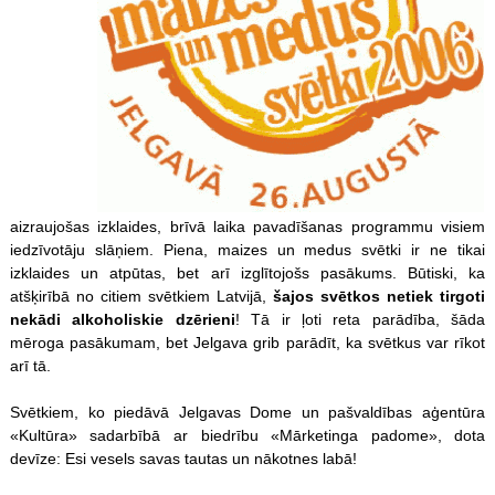
aizraujošas izklaides, brīvā laika pavadīšanas programmu visiem
iedzīvotāju slāņiem. Piena, maizes un medus svētki ir ne tikai
izklaides un atpūtas, bet arī izglītojošs pasākums. Būtiski, ka
atšķirībā no citiem svētkiem Latvijā,
šajos svētkos netiek tirgoti
nekādi alkoholiskie dzērieni
! Tā ir ļoti reta parādība, šāda
mēroga pasākumam, bet Jelgava grib parādīt, ka svētkus var rīkot
arī tā.
Svētkiem, ko piedāvā Jelgavas Dome un pašvaldības aģentūra
«Kultūra» sadarbībā ar biedrību «Mārketinga padome», dota
devīze: Esi vesels savas tautas un nākotnes labā!