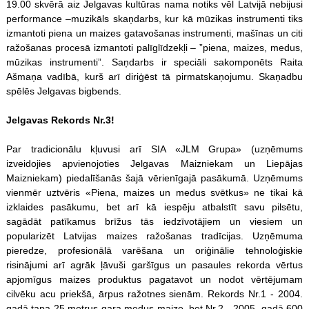
19.00 skvērā aiz Jelgavas kultūras nama notiks vēl Latvijā nebijusi
performance –muzikāls skaņdarbs, kur kā mūzikas instrumenti tiks
izmantoti piena un maizes gatavošanas instrumenti, mašīnas un citi
ražošanas procesā izmantoti palīglīdzekļi – ”piena, maizes, medus,
mūzikas instrumenti”. Saņdarbs ir speciāli sakomponēts Raita
Ašmaņa vadībā, kurš arī diriģēst tā pirmatskaņojumu. Skaņadbu
spēlēs Jelgavas bigbends.
Jelgavas Rekords Nr.3!
Par tradicionālu kļuvusi arī SIA «JLM Grupa» (uzņēmums
izveidojies apvienojoties Jelgavas Maizniekam un Liepājas
Maizniekam) piedalīšanās šajā vērienīgajā pasākumā. Uzņēmums
vienmēr uztvēris «Piena, maizes un medus svētkus» ne tikai kā
izklaides pasākumu, bet arī kā iespēju atbalstīt savu pilsētu,
sagādāt patīkamus brīžus tās iedzīvotājiem un viesiem un
popularizēt Latvijas maizes ražošanas tradīcijas. Uzņēmuma
pieredze, profesionālā varēšana un oriģinālie tehnoloģiskie
risinājumi arī agrāk ļāvuši garšīgus un pasaules rekorda vērtus
apjomīgus maizes produktus pagatavot un nodot vērtējumam
cilvēku acu priekšā, ārpus ražotnes sienām. Rekords Nr.1 - 2004.
gadā tapa 25 metrus gara medus maize, bet Nr.2 - 2005. gadā 600