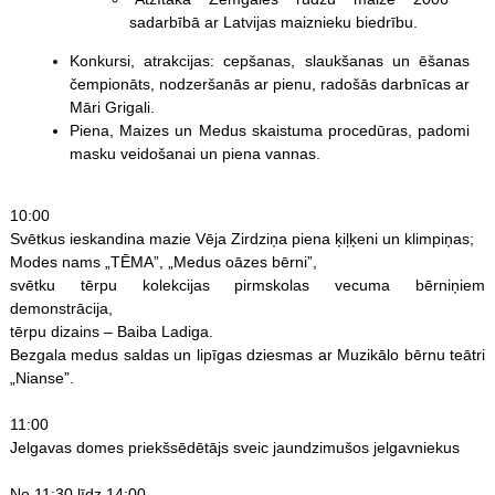
sadarbībā ar Latvijas maiznieku biedrību.
Konkursi, atrakcijas: cepšanas, slaukšanas un ēšanas
čempionāts, nodzeršanās ar pienu, radošās darbnīcas ar
Māri Grigali.
Piena, Maizes un Medus skaistuma procedūras, padomi
masku veidošanai un piena vannas.
10:00
Svētkus ieskandina mazie Vēja Zirdziņa piena ķiļķeni un klimpiņas;
Modes nams „TĒMA”, „Medus oāzes bērni”,
svētku tērpu kolekcijas pirmskolas vecuma bērniņiem
demonstrācija,
tērpu dizains – Baiba Ladiga.
Bezgala medus saldas un lipīgas dziesmas ar Muzikālo bērnu teātri
„Nianse”.
11:00
Jelgavas domes priekšsēdētājs sveic jaundzimušos jelgavniekus
No 11:30 līdz 14:00