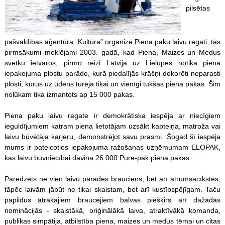
pilsētas
pašvaldības aģentūra „Kultūra” organizē Piena paku laivu regati, tās
pirmsākumi meklējami 2003. gadā, kad Piena, Maizes un Medus
svētku ietvaros, pirmo reizi Latvijā uz Lielupes notika piena
iepakojuma plostu parāde, kurā piedalījās krāšņi dekorēti neparasti
plosti, kurus uz ūdens turēja tikai un vienīgi tukšas piena pakas. Šim
nolūkam tika izmantots ap 15 000 pakas.
Piena paku laivu regate ir demokrātiska iespēja ar niecīgiem
ieguldījumiem katram piena lietotājam uzsākt kapteiņa, matroža vai
laivu būvētāja karjeru, demonstrējot savu prasmi. Šogad šī iespēja
mums ir pateicoties iepakojuma ražošanas uzņēmumam ELOPAK,
kas laivu būvniecībai dāvina 26 000 Pure-pak piena pakas.
Paredzēts ne vien laivu parādes brauciens, bet arī ātrumsacīkstes,
tāpēc laivām jābūt ne tikai skaistam, bet arī kustībspējīgam. Taču
papildus ātrākajiem braucējiem balvas piešķirs arī dažādās
nominācijās - skaistākā, oriģinālākā laiva, atraktīvākā komanda,
publikas simpātija, atbilstība piena, maizes un medus tēmai un citas