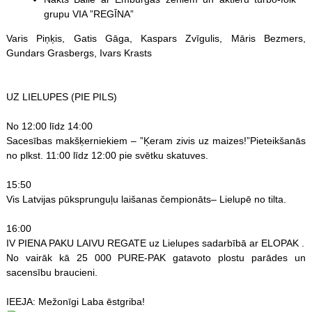
grupu VIA ”REGĪNA”
Varis Piņķis, Gatis Gāga, Kaspars Zvīgulis, Māris Bezmers,
Gundars Grasbergs, Ivars Krasts
UZ LIELUPES (PIE PILS)
No 12:00 līdz 14:00
Sacesības makšķerniekiem – ”Ķeram zivis uz maizes!”Pieteikšanās
no plkst. 11:00 līdz 12:00 pie svētku skatuves.
15:50
Vis Latvijas pūksprunguļu laišanas čempionāts– Lielupē no tilta.
16:00
IV PIENA PAKU LAIVU REGATE uz Lielupes sadarbībā ar ELOPAK .
No vairāk kā 25 000 PURE-PAK gatavoto plostu parādes un
sacensību braucieni.
IEEJA: Mežonīgi Laba ēstgriba!