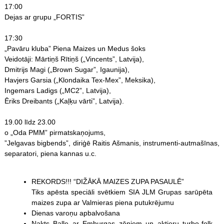
17:00
Dejas ar grupu „FORTIS”
17:30
„Pavāru kluba” Piena Maizes un Medus šoks
Veidotāji: Mārtiņš Rītiņš („Vincents”, Latvija),
Dmitrijs Magi („Brown Sugar”, Igaunija),
Havjers Garsia („Klondaika Tex-Mex”, Meksika),
Ingemars Ladigs („MC2”, Latvija),
Ēriks Dreibants („Kaļķu vārti”, Latvija).
19.00 līdz 23.00
o „Oda PMM” pirmatskaņojums,
”Jelgavas bigbends”, diriģē Raitis Ašmanis, instrumenti-autmašīnas,
separatori, piena kannas u.c.
REKORDS!!! “DIŽĀKĀ MAIZES ZUPA PASAULĒ”
Tiks apēsta speciāli svētkiem SIA JLM Grupas sarūpēta
maizes zupa ar Valmieras piena putukrējumu
Dienas varoņu apbalvošana
Nakts Balle ar Emburgas zēniem un aktieru turbo-folk