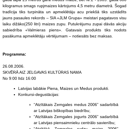
kilogramus smags rupjmaizes kārtojums 4,5 metru diametrā. Šogad
tradīcija tiks turpināta un apmeklētāju acu priekšā tiks uzstādīts
jauns pasaules rekords – SIA «JLM Grupa» meistari pagatavos visu
laiku dižāko(250 litri) maizes zupu. Putukrējumu zupai dāvās akciju
sabiedrība «Valmieras piens». Gatavais produkts tiks nodots
pasākuma apmeklētāju vērtējumam – notiesāts bez maksas.
Programma:
26.08.2006.
SKVĒRĀ AIZ JELGAVAS KULTŪRAS NAMA
No 9:00 līdz 16:00
Latvijas labākie Piena, Maizes un Medus produkti.
Konkursi-degustācijas:
“Atzītākais Zemgales medus 2006” sadarbībā
ar Latvijas biškopības biedrību;
“Atzītākais Zemgales jogurts 2006” sadarbībā
ar Latvijas piensaimnieku centrālo savienību;
“Atzītākā Zemgales rudzu maize 2006”