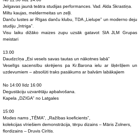
Jelgavas jaunā teātra studijas performances. Vad. Alda Skrastiņa.
Miltu kaujas, meldermeitas un zeļļi.
Danču lustes ar Rīgas danču klubu, TDA „Lielupe” un moderno deju
studiju „Intriga”.
Visu laiku dižāko maizes zupu uzsāk gatavot SIA JLM Grupas
meistari
13.00
Daudzcīņa „Esi vesels savas tautas un nākotnes labā”
Veselīgs sacensību skrējiens pa Kr.Barona ielu ar šķēršļiem un
uzdevumiem – absolūti traks pasākums ar balvām labākajiem
No 14:00 līdz 16:00
Degustāciju uzvarētāju apbalvošana.
Kapela „DZIGA” no Latgales
15:00
Modes nams „TĒMA”, „Ražības koeficients”,
kolekcijas vīriešiem demonstrācija, tērpu dizains – Māris Zolners,
flordizains – Druvis Cirītis.