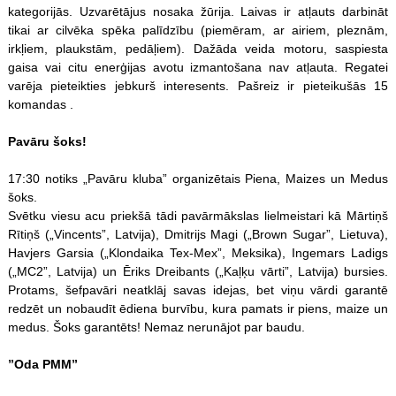
kategorijās. Uzvarētājus nosaka žūrija. Laivas ir atļauts darbināt
tikai ar cilvēka spēka palīdzību (piemēram, ar airiem, pleznām,
irkļiem, plaukstām, pedāļiem). Dažāda veida motoru, saspiesta
gaisa vai citu enerģijas avotu izmantošana nav atļauta. Regatei
varēja pieteikties jebkurš interesents. Pašreiz ir pieteikušās 15
komandas .
Pavāru šoks!
17:30 notiks „Pavāru kluba” organizētais Piena, Maizes un Medus
šoks.
Svētku viesu acu priekšā tādi pavārmākslas lielmeistari kā Mārtiņš
Rītiņš („Vincents”, Latvija), Dmitrijs Magi („Brown Sugar”, Lietuva),
Havjers Garsia („Klondaika Tex-Mex”, Meksika), Ingemars Ladigs
(„MC2”, Latvija) un Ēriks Dreibants („Kaļķu vārti”, Latvija) bursies.
Protams, šefpavāri neatklāj savas idejas, bet viņu vārdi garantē
redzēt un nobaudīt ēdiena burvību, kura pamats ir piens, maize un
medus. Šoks garantēts! Nemaz nerunājot par baudu.
”Oda PMM”