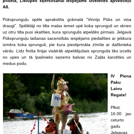
pilsētā, Lielupes šķērsošanai iespējams izvēlēties apvedceļu
A8.
Pūksprunguļu spēle aprakstīta grāmatā “Vinnijs Pūks un viņa
draugi”. Spēlētāji no tilta malas iemet upē koka sprunguli un skrien
uz otru tilta pusi skatīties, kura sprungulis atpeldēs pirmais. Jelgavā
Pūksprunguļu laišanas sacensībās iespējams piedalīties ar jebkura
izmēra koka sprunguli, pie kura piestiprināta zīmīte ar dalībnieka
vārdu. Līdz finiša līnijai visātrāk atpeldējušais sprungulis tiks izcelts
no upes un tā īpašnieks saņems balvas no Zaļās karotītes un
medus podu.
IV Piena
Paku
Laivu
Regate!
Plkst.
16.00 jau
ceturto
gadu
Jelgavas