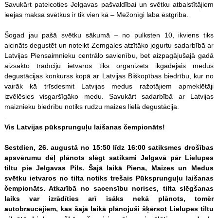
Savukārt pateicoties Jelgavas pašvaldībai un svētku atbalstītājiem
ieejas maksa svētkus ir tik vien kā – Mežonīgi laba ēstgriba.
Šogad jau pašā svētku sākumā – no pulksten 10, ikviens tiks
aicināts degustēt un noteikt Zemgales atzītāko jogurtu sadarbībā ar
Latvijas Piensaimnieku centrālo savienību, bet aizpagājušajā gadā
aizsākto tradīciju ietvaros tiks organizēts ikgadējais medus
degustācijas konkurss kopā ar Latvijas Biškopības biedrību, kur no
vairāk kā trīsdesmit Latvijas medus ražotājiem apmeklētāji
izvēlēsies visgaršīgāko medu. Savukārt sadarbībā ar Latvijas
maiznieku biedrību notiks rudzu maizes lielā degustācija.
.
Vis Latvijas pūksprunguļu laišanas čempionāts!
Sestdien, 26. augustā no 15:50 līdz 16:00 satiksmes drošības
apsvērumu dēļ plānots slēgt satiksmi Jelgavā pār Lielupes
tiltu pie Jelgavas Pils. Šajā laikā Piena, Maizes un Medus
svētku ietvaros no tilta notiks trešais Pūksprunguļu laišanas
čempionāts. Atkarībā no sacensību norises, tilta slēgšanas
laiks var izrādīties arī īsāks nekā plānots, tomēr
autobraucējiem, kas šajā laikā plānojuši šķērsot Lielupes tiltu