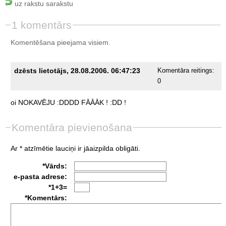
uz rakstu sarakstu
1 komentārs
Komentēšana pieejama visiem.
dzēsts lietotājs, 28.08.2006. 06:47:23
Komentāra reitings:
0
oi
NOKAVĒJU
:DDDD
FĀĀĀK
!
:DD
!
Komentāra pievienošana
Ar * atzīmētie lauciņi ir jāaizpilda obligāti.
*Vārds:
e-pasta adrese:
*1+3=
*Komentārs: