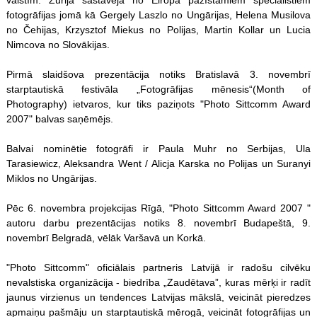
fotogrāfijas jomā kā Gergely Laszlo no Ungārijas, Helena Musilova
no Čehijas, Krzysztof Miekus no Polijas, Martin Kollar un Lucia
Nimcova no Slovākijas.
Pirmā slaidšova prezentācija notiks Bratislavā 3. novembrī
starptautiskā festivāla „Fotogrāfijas mēnesis“(Month of
Photography) ietvaros, kur tiks paziņots "Photo Sittcomm Award
2007" balvas saņēmējs.
Balvai nominētie fotogrāfi ir Paula Muhr no Serbijas, Ula
Tarasiewicz, Aleksandra Went / Alicja Karska no Polijas un Suranyi
Miklos no Ungārijas.
Pēc 6. novembra projekcijas Rīgā, "Photo Sittcomm Award 2007 "
autoru darbu prezentācijas notiks 8. novembrī Budapeštā, 9.
novembrī Belgradā, vēlāk Varšavā un Korkā.
"Photo Sittcomm" oficiālais partneris Latvijā ir radošu cilvēku
nevalstiska organizācija - biedrība „Zaudētava”, kuras mērķi ir radīt
jaunus virzienus un tendences Latvijas mākslā, veicināt pieredzes
apmaiņu pašmāju un starptautiskā mērogā, veicināt fotogrāfijas un