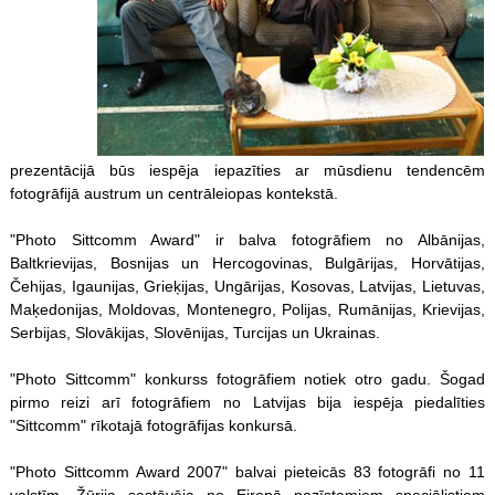
prezentācijā būs iespēja iepazīties ar mūsdienu tendencēm
fotogrāfijā austrum un centrāleiopas kontekstā.
"Photo Sittcomm Award" ir balva fotogrāfiem no Albānijas,
Baltkrievijas, Bosnijas un Hercogovinas, Bulgārijas, Horvātijas,
Čehijas, Igaunijas, Grieķijas, Ungārijas, Kosovas, Latvijas, Lietuvas,
Maķedonijas, Moldovas, Montenegro, Polijas, Rumānijas, Krievijas,
Serbijas, Slovākijas, Slovēnijas, Turcijas un Ukrainas.
"Photo Sittcomm" konkurss fotogrāfiem notiek otro gadu. Šogad
pirmo reizi arī fotogrāfiem no Latvijas bija iespēja piedalīties
"Sittcomm" rīkotajā fotogrāfijas konkursā.
"Photo Sittcomm Award 2007" balvai pieteicās 83 fotogrāfi no 11
valstīm. Žūrija sastāvēja no Eiropā pazīstamiem speciālistiem