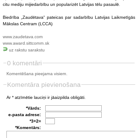
citu mediju mijiedarbību un popularizēt Latvijas tēlu pasaulē.
Biedrība „Zaudētava“ pateicas par sadarbību Latvijas Laikmetīgās
Mākslas Centram (LCCA)
www.zaudetava.com
www.award.sittcomm.sk
uz rakstu sarakstu
0 komentāri
Komentēšana pieejama visiem.
Komentāra pievienošana
Ar * atzīmētie lauciņi ir jāaizpilda obligāti.
*Vārds:
e-pasta adrese:
*3+2=
*Komentārs: