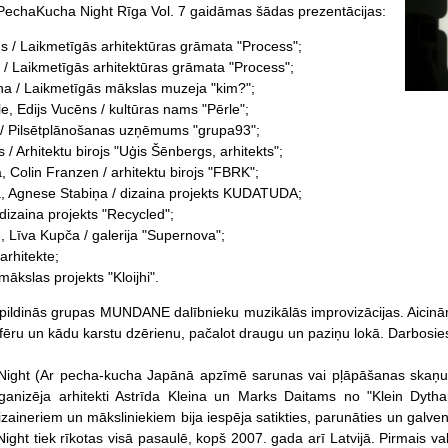
echaKucha Night Rīga Vol. 7 gaidāmas šādas prezentācijas:
s / Laikmetīgās arhitektūras grāmata "Process";
 / Laikmetīgās arhitektūras grāmata "Process";
a / Laikmetīgās mākslas muzeja "kim?";
e, Edijs Vucēns / kultūras nams "Pērle";
s / Pilsētplānošanas uzņēmums "grupa93";
/ Arhitektu birojs "Uģis Šēnbergs, arhitekts";
 Colin Franzen / arhitektu birojs "FBRK";
, Agnese Stabiņa / dizaina projekts KUDATUDA;
dizaina projekts "Recycled";
 Līva Kupča / galerija "Supernova";
arhitekte;
 mākslas projekts "Kloijhi".
ldinās grupas MUNDANE dalībnieku muzikālās improvizācijas. Aicinām 
ēru un kādu karstu dzērienu, pačalot draugu un paziņu lokā. Darbosie
ight (Ar pecha-kucha Japānā apzīmē sarunas vai pļāpāšanas skaņu) a
anizēja arhitekti Astrīda Kleina un Marks Daitams no "Klein Dytham
izaineriem un māksliniekiem bija iespēja satikties, parunāties un galve
ght tiek rīkotas visā pasaulē, kopš 2007. gada arī Latvijā. Pirmais va