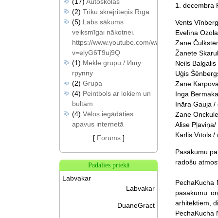
(17)
Autoskolas
1. decembra P
(2)
Triku skrejriteņis Rīgā
(5)
Labs sākums
Vents Vīnberg
veiksmīgai nākotnei.
Evelīna Ozola
https://www.youtube.com/watch?
Zane Čulkstēn
v=elyG6T9uj9Q
Žanete Skarul
(1)
Meklē grupu / Ищу
Neils Balgali
группу
Uģis Šēnbergs 
(2)
Grupa
Zane Karpova,
(4)
Peintbols ar lokiem un
Inga Bermaka
bultām
Ināra Gauja / 
(4)
Vēlos iegādāties
Zane Onckule,
apavus internetā
Alise Pļaviņa/ 
Kārlis Vītols /
[
Forums
]
Pasākumu papi
radošu atmosf
Padalies priekā
Labvakar
PechaKucha N
Labvakar
pasākumu org
arhitektiem, d
DuaneGract
PechaKucha Ni