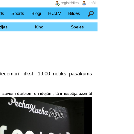
reģistrēties
ienākt
ds
Sports
Blogi
HC.LV
Bildes
Meklēšana
ijas
Kino
Spēles
decembrī plkst. 19.00 notiks pasākums
 ar saviem darbiem un idejām,
tā ir iespēja uzzināt