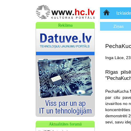
Sākumlapa
Izklaide
Reklāma
Ziņas
PechaKuch
Inga Lāce, 23
Rīgas pils
"PechaKucha
PechaKucha Ni
par citu pave
izvairītos no
koncentrēties
demonstrēti 20
sevi, savu ide
Aktualitātes forumā