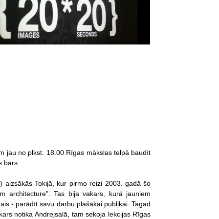
jau no plkst. 18.00 Rīgas mākslas telpā baudīt
s bārs.
izsākās Tokijā, kur pirmo reizi 2003. gadā šo
 architecture". Tas bija vakars, kurā jauniem
nais - parādīt savu darbu plašākai publikai. Tagad
kars notika Andrejsalā, tam sekoja lekcijas Rīgas