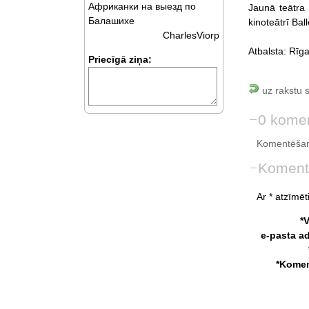
Африканки на выезд по
Jaunā teātra
Балашихе
kinoteātrī Ball
CharlesViorp
Atbalsta: Rīg
Priecīgā ziņa:
uz rakstu 
0 komen
Komentēšan
Koment
Ar * atzīmēti
*
e-pasta a
*Komen