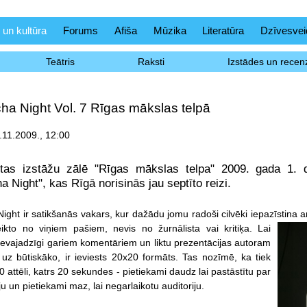
 un kultūra
Forums
Afiša
Mūzika
Literatūra
Dzīvesvei
Teātris
Raksti
Izstādes un recenz
a Night Vol. 7 Rīgas mākslas telpā
.11.2009., 12:00
ētas izstāžu zālē "Rīgas mākslas telpa" 2009. gada 1. 
 Night", kas Rīgā norisinās jau septīto reizi.
ght ir satikšanās vakars, kur dažādu jomu radoši cilvēki iepazīstina
ikto no viņiem pašiem, nevis no žurnālista vai kritiķa. Lai
 nevajadzīgi gariem komentāriem un liktu prezentācijas autoram
 uz būtiskāko, ir ieviests 20x20 formāts. Tas nozīmē, ka tiek
 attēli, katrs 20 sekundes - pietiekami daudz lai pastāstītu par
ju un pietiekami maz, lai negarlaikotu auditoriju.