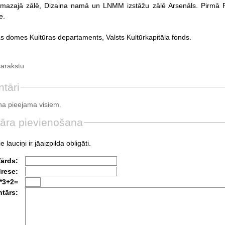
 mazajā zālē, Dizaina namā un LNMM izstāžu zālē Arsenāls. Pirmā 
e.
as domes Kultūras departaments, Valsts Kultūrkapitāla fonds.
sarakstu
tāri
a pieejama visiem.
āra pievienošana
e lauciņi ir jāaizpilda obligāti.
Vārds:
drese:
*3+2=
tārs: