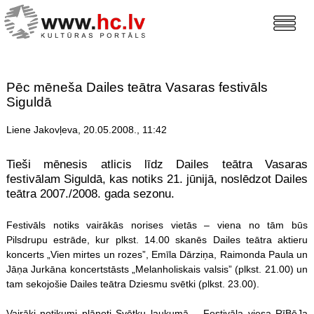
Pēc mēneša Dailes teātra Vasaras festivāls
Siguldā
Liene Jakovļeva, 20.05.2008., 11:42
Tieši mēnesis atlicis līdz Dailes teātra Vasaras
festivālam Siguldā, kas notiks 21. jūnijā, noslēdzot Dailes
teātra 2007./2008. gada sezonu.
Festivāls notiks vairākās norises vietās – viena no tām būs
Pilsdrupu estrāde, kur plkst. 14.00 skanēs Dailes teātra aktieru
koncerts „Vien mirtes un rozes”, Emīla Dārziņa, Raimonda Paula un
Jāņa Jurkāna koncertstāsts „Melanholiskais valsis” (plkst. 21.00) un
tam sekojošie Dailes teātra Dziesmu svētki (plkst. 23.00).
Vairāki notikumi plānoti Svētku laukumā – Festivāla viesa RīBēJa