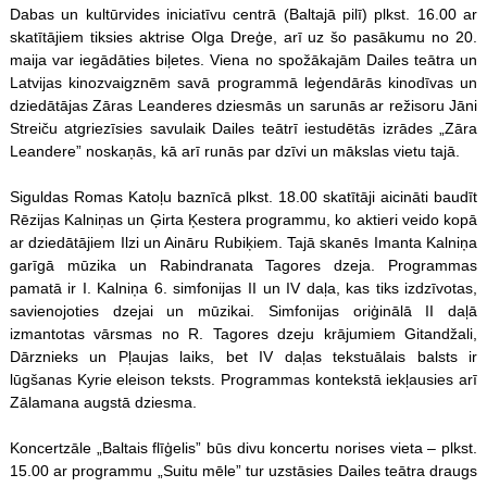
Dabas un kultūrvides iniciatīvu centrā (Baltajā pilī) plkst. 16.00 ar
skatītājiem tiksies aktrise Olga Dreģe, arī uz šo pasākumu no 20.
maija var iegādāties biļetes. Viena no spožākajām Dailes teātra un
Latvijas kinozvaigznēm savā programmā leģendārās kinodīvas un
dziedātājas Zāras Leanderes dziesmās un sarunās ar režisoru Jāni
Streiču atgriezīsies savulaik Dailes teātrī iestudētās izrādes „Zāra
Leandere” noskaņās, kā arī runās par dzīvi un mākslas vietu tajā.
Siguldas Romas Katoļu baznīcā plkst. 18.00 skatītāji aicināti baudīt
Rēzijas Kalniņas un Ģirta Ķestera programmu, ko aktieri veido kopā
ar dziedātājiem Ilzi un Aināru Rubiķiem. Tajā skanēs Imanta Kalniņa
garīgā mūzika un Rabindranata Tagores dzeja. Programmas
pamatā ir I. Kalniņa 6. simfonijas II un IV daļa, kas tiks izdzīvotas,
savienojoties dzejai un mūzikai. Simfonijas oriģinālā II daļā
izmantotas vārsmas no R. Tagores dzeju krājumiem Gitandžali,
Dārznieks un Pļaujas laiks, bet IV daļas tekstuālais balsts ir
lūgšanas Kyrie eleison teksts. Programmas kontekstā iekļausies arī
Zālamana augstā dziesma.
Koncertzāle „Baltais flīģelis” būs divu koncertu norises vieta – plkst.
15.00 ar programmu „Suitu mēle” tur uzstāsies Dailes teātra draugs