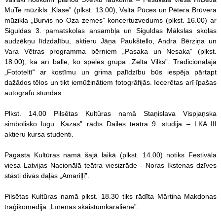
MuTe mūzikls „Klase” (plkst. 13.00), Valta Pūces un Pētera Brūvera
mūzikla „Burvis no Oza zemes” koncertuzvedums (plkst. 16.00) ar
Siguldas 3. pamatskolas ansambļa un Siguldas Mākslas skolas
audzēkņu līdzdalību, aktieru Jāņa Paukštello, Andra Bērziņa un
Vara Vētras programma bērniem „Pasaka un Nesaka” (plkst.
18.00), kā arī balle, ko spēlēs grupa „Zelta Vilks”. Tradicionālajā
„Fototeltī” ar kostīmu un grima palīdzību būs iespēja pārtapt
dažādos tēlos un tikt iemūžinātiem fotogrāfijās. Iecerētas arī īpašas
autogrāfu stundas.
Plkst. 14.00 Pilsētas Kultūras namā Staņislava Vispjaņska
simbolisko lugu „Kāzas” rādīs Dailes teātra 9. studija – LKA III
aktieru kursa studenti.
Pagasta Kultūras namā šajā laikā (plkst. 14.00) notiks Festivāla
viesa Latvijas Nacionālā teātra viesizrāde - Noras Ikstenas dzīves
stāsti divās daļās „Amariļļi”.
Pilsētas Kultūras namā plkst. 18.30 tiks rādīta Mārtina Makdonas
traģikomēdija „Līnenas skaistumkaraliene”.