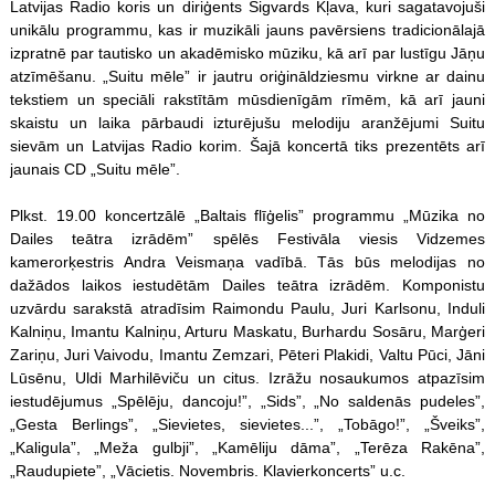
Latvijas Radio koris un diriģents Sigvards Kļava, kuri sagatavojuši
unikālu programmu, kas ir muzikāli jauns pavērsiens tradicionālajā
izpratnē par tautisko un akadēmisko mūziku, kā arī par lustīgu Jāņu
atzīmēšanu. „Suitu mēle” ir jautru oriģināldziesmu virkne ar dainu
tekstiem un speciāli rakstītām mūsdienīgām rīmēm, kā arī jauni
skaistu un laika pārbaudi izturējušu melodiju aranžējumi Suitu
sievām un Latvijas Radio korim. Šajā koncertā tiks prezentēts arī
jaunais CD „Suitu mēle”.
Plkst. 19.00 koncertzālē „Baltais flīģelis” programmu „Mūzika no
Dailes teātra izrādēm” spēlēs Festivāla viesis Vidzemes
kamerorķestris Andra Veismaņa vadībā. Tās būs melodijas no
dažādos laikos iestudētām Dailes teātra izrādēm. Komponistu
uzvārdu sarakstā atradīsim Raimondu Paulu, Juri Karlsonu, Induli
Kalniņu, Imantu Kalniņu, Arturu Maskatu, Burhardu Sosāru, Marģeri
Zariņu, Juri Vaivodu, Imantu Zemzari, Pēteri Plakidi, Valtu Pūci, Jāni
Lūsēnu, Uldi Marhilēviču un citus. Izrāžu nosaukumos atpazīsim
iestudējumus „Spēlēju, dancoju!”, „Sids”, „No saldenās pudeles”,
„Gesta Berlings”, „Sievietes, sievietes...”, „Tobāgo!”, „Šveiks”,
„Kaligula”, „Meža gulbji”, „Kamēliju dāma”, „Terēza Rakēna”,
„Raudupiete”, „Vācietis. Novembris. Klavierkoncerts” u.c.