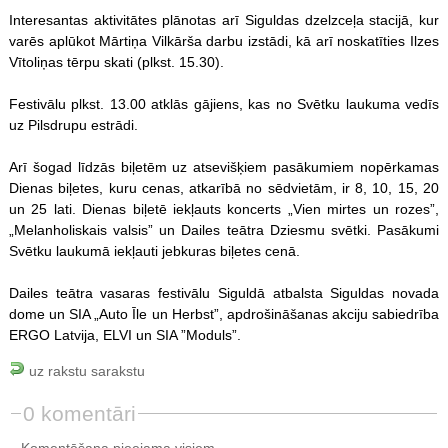
Interesantas aktivitātes plānotas arī Siguldas dzelzceļa stacijā, kur
varēs aplūkot Mārtiņa Vilkārša darbu izstādi, kā arī noskatīties Ilzes
Vītoliņas tērpu skati (plkst. 15.30).
Festivālu plkst. 13.00 atklās gājiens, kas no Svētku laukuma vedīs
uz Pilsdrupu estrādi.
Arī šogad līdzās biļetēm uz atsevišķiem pasākumiem nopērkamas
Dienas biļetes, kuru cenas, atkarībā no sēdvietām, ir 8, 10, 15, 20
un 25 lati. Dienas biļetē iekļauts koncerts „Vien mirtes un rozes”,
„Melanholiskais valsis” un Dailes teātra Dziesmu svētki. Pasākumi
Svētku laukumā iekļauti jebkuras biļetes cenā.
Dailes teātra vasaras festivālu Siguldā atbalsta Siguldas novada
dome un SIA „Auto Īle un Herbst”, apdrošināšanas akciju sabiedrība
ERGO Latvija, ELVI un SIA ”Moduls”.
uz rakstu sarakstu
0 komentāri
Komentēšana pieejama visiem.